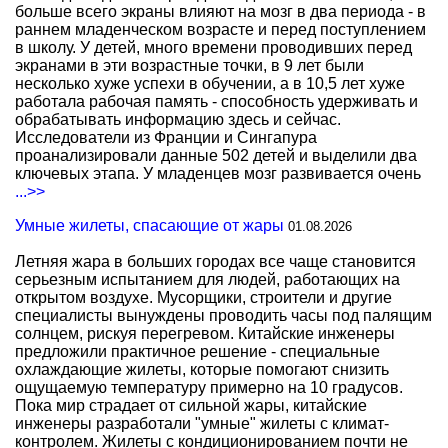
больше всего экраны влияют на мозг в два периода - в
раннем младенческом возрасте и перед поступлением
в школу. У детей, много времени проводивших перед
экранами в эти возрастные точки, в 9 лет были
несколько хуже успехи в обучении, а в 10,5 лет хуже
работала рабочая память - способность удерживать и
обрабатывать информацию здесь и сейчас.
Исследователи из Франции и Сингапура
проанализировали данные 502 детей и выделили два
ключевых этапа. У младенцев мозг развивается очень
...>>
Умные жилеты, спасающие от жары
01.08.2026
Летняя жара в больших городах все чаще становится
серьезным испытанием для людей, работающих на
открытом воздухе. Мусорщики, строители и другие
специалисты вынуждены проводить часы под палящим
солнцем, рискуя перегревом. Китайские инженеры
предложили практичное решение - специальные
охлаждающие жилеты, которые помогают снизить
ощущаемую температуру примерно на 10 градусов.
Пока мир страдает от сильной жары, китайские
инженеры разработали "умные" жилеты с климат-
контролем. Жилеты с кондиционированием почти не