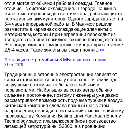
отличаются от обычной рабочей одежды. Главное
отличие - в системе охлаждения. В городе Нанкин в
жилет вмонтированы два вентилятора, работающих от
портативных аккумуляторов. Одного заряда хватает на
3-4 часа непрерывной работы. В Чанчжоу решили
разместить в карманах охлаждающие элементы с
материалом, который при нагревании переходит из
твердого состояния в жидкое, активно поглощая тепло.
Это поддерживает комфортную температуру в течение
2,5-4 часов. Такие жилеты выглядят почти
...>>
Летающие ветротурбины 3 МВт вышли в серию
31.07.2026
Традиционные ветряные электростанции зависят от
силы и стабильности ветра у поверхности земли, где
воздушные потоки часто бывают слабыми и
порывистыми. На больших высотах ветер обычно
сильнее и постояннее, поэтому инженеры уже давно
рассматривают возможность подъема турбин в воздух.
Китайская компания сделала важный шаг в этом
направлении, перейдя от испытаний к мелкосерийному
производству. Компания Beijing Linyi Yunchuan Energy
Technology запустила мелкосерийное производство
летающей ветротурбины S2000, а в провинции