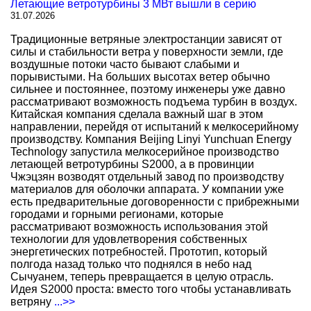
Летающие ветротурбины 3 МВт вышли в серию
31.07.2026
Традиционные ветряные электростанции зависят от
силы и стабильности ветра у поверхности земли, где
воздушные потоки часто бывают слабыми и
порывистыми. На больших высотах ветер обычно
сильнее и постояннее, поэтому инженеры уже давно
рассматривают возможность подъема турбин в воздух.
Китайская компания сделала важный шаг в этом
направлении, перейдя от испытаний к мелкосерийному
производству. Компания Beijing Linyi Yunchuan Energy
Technology запустила мелкосерийное производство
летающей ветротурбины S2000, а в провинции
Чжэцзян возводят отдельный завод по производству
материалов для оболочки аппарата. У компании уже
есть предварительные договоренности с прибрежными
городами и горными регионами, которые
рассматривают возможность использования этой
технологии для удовлетворения собственных
энергетических потребностей. Прототип, который
полгода назад только что поднялся в небо над
Сычуанем, теперь превращается в целую отрасль.
Идея S2000 проста: вместо того чтобы устанавливать
ветряну
...>>