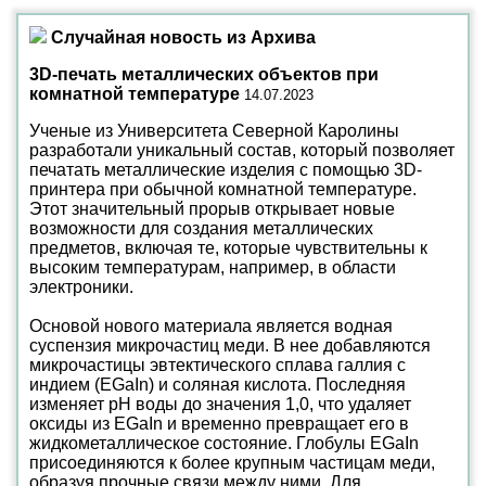
Случайная новость из Архива
3D-печать металлических объектов при
комнатной температуре
14.07.2023
Ученые из Университета Северной Каролины
разработали уникальный состав, который позволяет
печатать металлические изделия с помощью 3D-
принтера при обычной комнатной температуре.
Этот значительный прорыв открывает новые
возможности для создания металлических
предметов, включая те, которые чувствительны к
высоким температурам, например, в области
электроники.
Основой нового материала является водная
суспензия микрочастиц меди. В нее добавляются
микрочастицы эвтектического сплава галлия с
индием (EGaIn) и соляная кислота. Последняя
изменяет pH воды до значения 1,0, что удаляет
оксиды из EGaIn и временно превращает его в
жидкометаллическое состояние. Глобулы EGaIn
присоединяются к более крупным частицам меди,
образуя прочные связи между ними. Для