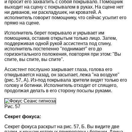
и просит его захватить с собой покрывало. Помощник
выходит на сцену с покрывалом в руках. На сцене нет
ни диванов, ни раскладушек, ни кроватей. А
исполнитель говорит помощнику, что сейчас усыпит его
прямо на сцене.
Исполнитель берет покрывало и укрывает им
помощника, оставив открытым только лицо. Затем,
поддерживая одной рукой ассистента под спину,
исполнитель постепенно "поднимает" его до
горизонтального положения, повторяя при этом: "Вы
спите, вы спите, вы спите".
Ассистент послушно закрывает глаза, голова его
откидывается назад, он засыпает, лежа "на воздухе"
(рис. 57, А). Из-под покрывала зрители видят только его
голову и ботинки. Исполнитель отходит от спящего,
продолжая делать в его сторону посылы руками.
Рис. 57
Секрет фокуса:
Секрет фокуса раскрыт на рис. 57, Б. Вы видите две
палки, к концам которых прикреплены ботинки. Длина