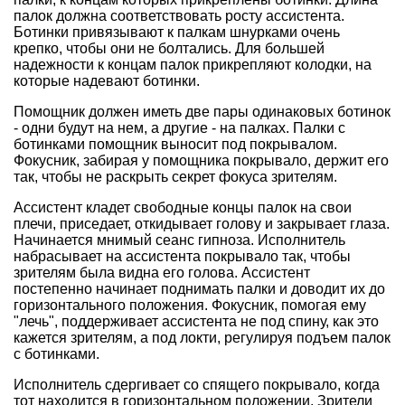
палок должна соответствовать росту ассистента.
Ботинки привязывают к палкам шнурками очень
крепко, чтобы они не болтались. Для большей
надежности к концам палок прикрепляют колодки, на
которые надевают ботинки.
Помощник должен иметь две пары одинаковых ботинок
- одни будут на нем, а другие - на палках. Палки с
ботинками помощник выносит под покрывалом.
Фокусник, забирая у помощника покрывало, держит его
так, чтобы не раскрыть секрет фокуса зрителям.
Ассистент кладет свободные концы палок на свои
плечи, приседает, откидывает голову и закрывает глаза.
Начинается мнимый сеанс гипноза. Исполнитель
набрасывает на ассистента покрывало так, чтобы
зрителям была видна его голова. Ассистент
постепенно начинает поднимать палки и доводит их до
горизонтального положения. Фокусник, помогая ему
"лечь", поддерживает ассистента не под спину, как это
кажется зрителям, а под локти, регулируя подъем палок
с ботинками.
Исполнитель сдергивает со спящего покрывало, когда
тот находится в горизонтальном положении. Зрители