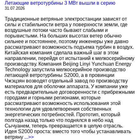
Летающие ветротурбины 3 МВт вышли в серию
31.07.2026
Традиционные ветряные электростанции зависят от
силы и стабильности ветра у поверхности земли, где
воздушные потоки часто бывают слабыми и
порывистыми. На больших высотах ветер обычно
сильнее и постояннее, поэтому инженеры уже давно
рассматривают возможность подъема турбин в воздух.
Китайская компания сделала важный шаг в этом
направлении, перейдя от испытаний к мелкосерийному
производству. Компания Beijing Linyi Yunchuan Energy
Technology запустила мелкосерийное производство
летающей ветротурбины S2000, а в провинции
Чжэцзян возводят отдельный завод по производству
материалов для оболочки аппарата. У компании уже
есть предварительные договоренности с прибрежными
городами и горными регионами, которые
рассматривают возможность использования этой
технологии для удовлетворения собственных
энергетических потребностей. Прототип, который
полгода назад только что поднялся в небо над
Сычуанем, теперь превращается в целую отрасль.
Идея S2000 проста: вместо того чтобы устанавливать
ветряну
...>>