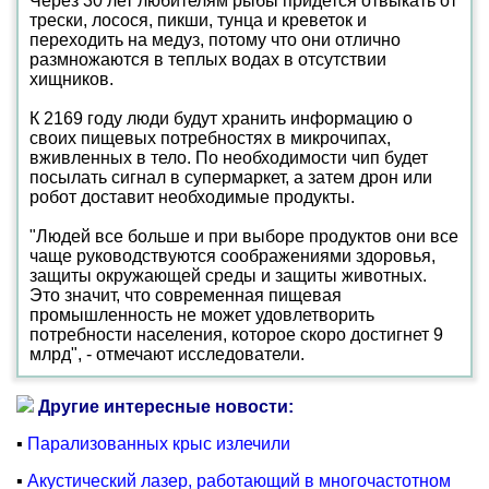
Через 30 лет любителям рыбы придется отвыкать от
трески, лосося, пикши, тунца и креветок и
переходить на медуз, потому что они отлично
размножаются в теплых водах в отсутствии
хищников.
К 2169 году люди будут хранить информацию о
своих пищевых потребностях в микрочипах,
вживленных в тело. По необходимости чип будет
посылать сигнал в супермаркет, а затем дрон или
робот доставит необходимые продукты.
"Людей все больше и при выборе продуктов они все
чаще руководствуются соображениями здоровья,
защиты окружающей среды и защиты животных.
Это значит, что современная пищевая
промышленность не может удовлетворить
потребности населения, которое скоро достигнет 9
млрд", - отмечают исследователи.
Другие интересные новости:
▪
Парализованных крыс излечили
▪
Акустический лазер, работающий в многочастотном