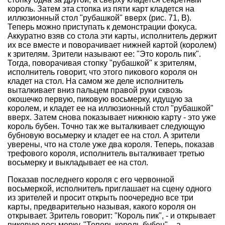
король. Затем эта стопка из пяти карт кладется на
иллюзионный стол "рубашкой" вверх (рис. 71, В).
Теперь можно приступать к демонстрации фокуса.
Аккуратно взяв со стола эти карты, исполнитель держит
их все вместе и поворачивает нижней картой (королем)
к зрителям. Зрители называют ее: "Это король пик".
Тогда, поворачивая стопку "рубашкой" к зрителям,
исполнитель говорит, что этого пикового короля он
кладет на стол. На самом же деле исполнитель
выталкивает вниз пальцем правой руки сквозь
окошечко первую, пиковую восьмерку, идущую за
королем, и кладет ее на иллюзионный стол "рубашкой"
вверх. Затем снова показывает нижнюю карту - это уже
король бубен. Точно так же выталкивает следующую
бубновую восьмерку и кладет ее на стол. А зрители
уверены, что на столе уже два короля. Теперь, показав
трефового короля, исполнитель выталкивает третью
восьмерку и выкладывает ее на стол.
Показав последнего короля с его червонной
восьмеркой, исполнитель приглашает на сцену одного
из зрителей и просит открыть поочередно все три
карты, предварительно называя, какого короля он
открывает. Зритель говорит: "Король пик", - и открывает
пиковую восьмерку. "Теперь король бубен", - а