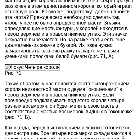
мастей и один король любой масти. Весь секрет фокуса
заключен в этом единственном короле, который играет
основную роль. Какую же "подготовку" должна пройти
эта карта? Прежде всего необходимо сделать так,
чтобы у нее не было определенной масти. Значки,
определяющие масть фигуры, у королей находятся в
левом верхнем и в правом нижнем углах. Эти значки
аккуратно вырезаются. Но на рамке карты есть еще
два маленьких значка с буквой. Их тоже нужно
замаскировать, заклеив рамку на карте четырьмя
узенькими полосками белой бумаги (рис. 71, А).
Рис. 71
Таким образом, у нас появится карта с изображением
короля неизвестной масти с двумя "окошечками" в
левом верхнем и в правом нижнем углах. Если
поочередно подкладывать под этого короля четыре
разных восьмерки, он будет менять свою масть в
соответствии с мастью восьмерок, видных в "окошечке"
(рис. 71, Б).
Как всегда, перед выступлением реквизит готовится к
демонстрации. Все четыре восьмерки складываются в
стопку одна за другой, а сверху кладется секретный