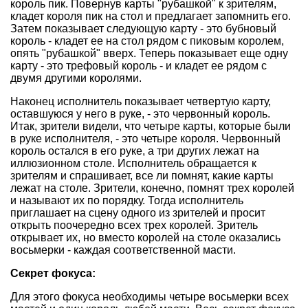
король пик. Повернув карты "рубашкой" к зрителям,
кладет короля пик на стол и предлагает запомнить его.
Затем показывает следующую карту - это бубновый
король - кладет ее на стол рядом с пиковым королем,
опять "рубашкой" вверх. Теперь показывает еще одну
карту - это трефовый король - и кладет ее рядом с
двумя другими королями.
Наконец исполнитель показывает четвертую карту,
оставшуюся у него в руке, - это червонный король.
Итак, зрители видели, что четыре карты, которые были
в руке исполнителя, - это четыре короля. Червонный
король остался в его руке, а три других лежат на
иллюзионном столе. Исполнитель обращается к
зрителям и спрашивает, все ли помнят, какие карты
лежат на столе. Зрители, конечно, помнят трех королей
и называют их по порядку. Тогда исполнитель
приглашает на сцену одного из зрителей и просит
открыть поочередно всех трех королей. Зритель
открывает их, но вместо королей на столе оказались
восьмерки - каждая соответственной масти.
Секрет фокуса:
Для этого фокуса необходимы четыре восьмерки всех