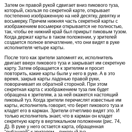
Затем он правой рукой сдвигает вниз пикового туза,
который, скользя по секретной карте, открывает
постепенно изображенную на ней десятку, девятку и
восьмерку. Причем нижняя часть секретной карты с
изображением восьмерки открывается не полностью,
так, чтобы ее нижний край был прикрыт пиковым тузом.
Когда держат карты в таком положении, у зрителей
создается полное впечатление, что они видят в руке
исполнителя четыре карты.
После того как зрители запомнят их, исполнитель
двигает вверх пикового туза и закрывает им секретную
карту. Затем обращается к зрителям и просит
повторить, какие карты были у него в руке. А в это
время, закрыв карты ладонью правой руки,
поворачивает их обратной стороной. При этом
секретная карта с изображением туза пик будет
обращена к зрителям, а за ней окажется настоящий
пиковый туз. Когда зрители перечислят известные им
карты, исполнитель говорит, что берет пикового туза и
кладет его в карман. Зрители отчетливо видят это. И
только исполнитель знает, что в карман он кладет
секретную карту в вертикальном положении (рис. 74,
Д). В руке у него остается карта, обращенная
"рубашкой" к зрителям, - пиковый туз.