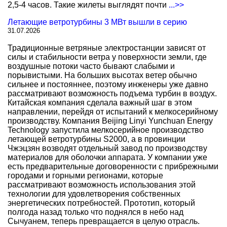
2,5-4 часов. Такие жилеты выглядят почти
...>>
Летающие ветротурбины 3 МВт вышли в серию
31.07.2026
Традиционные ветряные электростанции зависят от
силы и стабильности ветра у поверхности земли, где
воздушные потоки часто бывают слабыми и
порывистыми. На больших высотах ветер обычно
сильнее и постояннее, поэтому инженеры уже давно
рассматривают возможность подъема турбин в воздух.
Китайская компания сделала важный шаг в этом
направлении, перейдя от испытаний к мелкосерийному
производству. Компания Beijing Linyi Yunchuan Energy
Technology запустила мелкосерийное производство
летающей ветротурбины S2000, а в провинции
Чжэцзян возводят отдельный завод по производству
материалов для оболочки аппарата. У компании уже
есть предварительные договоренности с прибрежными
городами и горными регионами, которые
рассматривают возможность использования этой
технологии для удовлетворения собственных
энергетических потребностей. Прототип, который
полгода назад только что поднялся в небо над
Сычуанем, теперь превращается в целую отрасль.