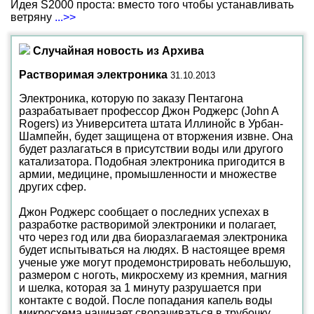
Идея S2000 проста: вместо того чтобы устанавливать
ветряну
...>>
Случайная новость из Архива
Растворимая электроника
31.10.2013
Электроника, которую по заказу Пентагона
разрабатывает профессор Джон Роджерс (John A
Rogers) из Университета штата Иллинойс в Урбан-
Шампейн, будет защищена от вторжения извне. Она
будет разлагаться в присутствии воды или другого
катализатора. Подобная электроника пригодится в
армии, медицине, промышленности и множестве
других сфер.
Джон Роджерс сообщает о последних успехах в
разработке растворимой электроники и полагает,
что через год или два биоразлагаемая электроника
будет испытываться на людях. В настоящее время
ученые уже могут продемонстрировать небольшую,
размером с ноготь, микросхему из кремния, магния
и шелка, которая за 1 минуту разрушается при
контакте с водой. После попадания капель воды
микросхема начинает сворачиваться в трубочку,