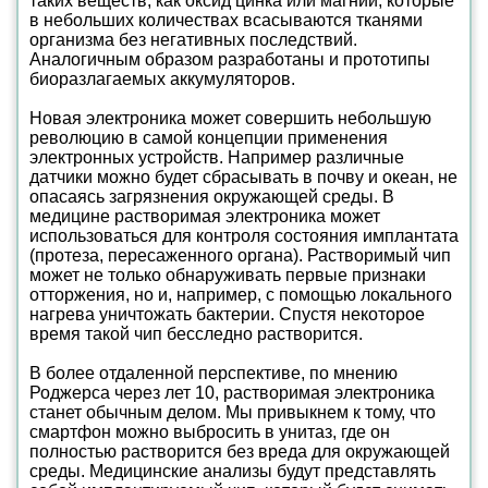
таких веществ, как оксид цинка или магний, которые
в небольших количествах всасываются тканями
организма без негативных последствий.
Аналогичным образом разработаны и прототипы
биоразлагаемых аккумуляторов.
Новая электроника может совершить небольшую
революцию в самой концепции применения
электронных устройств. Например различные
датчики можно будет сбрасывать в почву и океан, не
опасаясь загрязнения окружающей среды. В
медицине растворимая электроника может
использоваться для контроля состояния имплантата
(протеза, пересаженного органа). Растворимый чип
может не только обнаруживать первые признаки
отторжения, но и, например, с помощью локального
нагрева уничтожать бактерии. Спустя некоторое
время такой чип бесследно растворится.
В более отдаленной перспективе, по мнению
Роджерса через лет 10, растворимая электроника
станет обычным делом. Мы привыкнем к тому, что
смартфон можно выбросить в унитаз, где он
полностью растворится без вреда для окружающей
среды. Медицинские анализы будут представлять