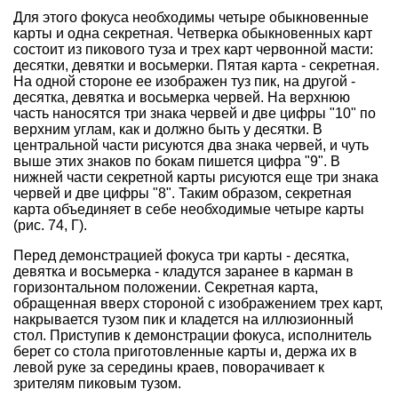
Для этого фокуса необходимы четыре обыкновенные
карты и одна секретная. Четверка обыкновенных карт
состоит из пикового туза и трех карт червонной масти:
десятки, девятки и восьмерки. Пятая карта - секретная.
На одной стороне ее изображен туз пик, на другой -
десятка, девятка и восьмерка червей. На верхнюю
часть наносятся три знака червей и две цифры "10" по
верхним углам, как и должно быть у десятки. В
центральной части рисуются два знака червей, и чуть
выше этих знаков по бокам пишется цифра "9". В
нижней части секретной карты рисуются еще три знака
червей и две цифры "8". Таким образом, секретная
карта объединяет в себе необходимые четыре карты
(рис. 74, Г).
Перед демонстрацией фокуса три карты - десятка,
девятка и восьмерка - кладутся заранее в карман в
горизонтальном положении. Секретная карта,
обращенная вверх стороной с изображением трех карт,
накрывается тузом пик и кладется на иллюзионный
стол. Приступив к демонстрации фокуса, исполнитель
берет со стола приготовленные карты и, держа их в
левой руке за середины краев, поворачивает к
зрителям пиковым тузом.