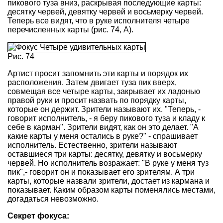
пикового туза вниз, раскрывая последующие карты:
десятку червей, девятку червей и восьмерку червей.
Теперь все видят, что в руке исполнителя четыре
перечисленных карты (рис. 74, А).
Рис. 74
Артист просит запомнить эти карты и порядок их
расположения. Затем двигает туза пик вверх,
совмещая все четыре карты, закрывает их ладонью
правой руки и просит назвать по порядку карты,
которые он держит. Зрители называют их. "Теперь, -
говорит исполнитель, - я беру пикового туза и кладу к
себе в карман". Зрители видят, как он это делает. "А
какие карты у меня остались в руке?" - спрашивает
исполнитель. Естественно, зрители называют
оставшиеся три карты: десятку, девятку и восьмерку
червей. Но исполнитель возражает: "В руке у меня туз
пик",- говорит он и показывает его зрителям. А три
карты, которые назвали зрители, достает из кармана и
показывает. Каким образом карты поменялись местами,
догадаться невозможно.
Секрет фокуса: