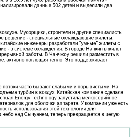
анализировали данные 502 детей и выделили два
оздухе. Мусорщики, строители и другие специалисты
ое решение - специальные охлаждающие жилеты,
 китайские инженеры разработали "умные" жилеты с
е - в системе охлаждения. В городе Нанкин в жилет
епрерывной работы. В Чанчжоу решили разместить в
е, активно поглощая тепло. Это поддерживает
ые потоки часто бывают слабыми и порывистыми. На
дъема турбин в воздух. Китайская компания сделала
nchuan Energy Technology запустила мелкосерийное
атериалов для оболочки аппарата. У компании уже есть
ость использования этой технологии для
 в небо над Сычуанем, теперь превращается в целую