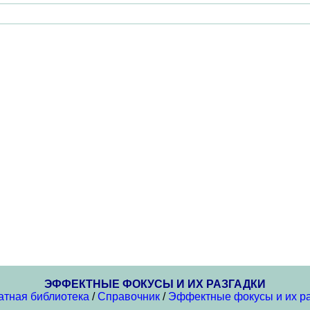
ЭФФЕКТНЫЕ ФОКУСЫ И ИХ РАЗГАДКИ
атная библиотека
/
Справочник
/
Эффектные фокусы и их ра