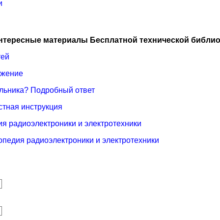
и
нтересные материалы Бесплатной технической библио
тей
ажение
дильника? Подробный ответ
стная инструкция
я радиоэлектроники и электротехники
опедия радиоэлектроники и электротехники