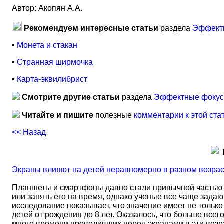
Автор: Акопян А.А.
Рекомендуем интересные статьи
раздела
Эффектн
▪
Монета и стакан
▪
Странная ширмочка
▪
Карта-эквилибрист
Смотрите другие статьи
раздела
Эффектные фокусы
Читайте и пишите
полезные
комментарии к этой ста
<< Назад
Экраны влияют на детей неравномерно в разном возра
Планшеты и смартфоны давно стали привычной частью 
или занять его на время, однако ученые все чаще задаю
исследование показывает, что значение имеет не тольк
детей от рождения до 8 лет. Оказалось, что больше всег
много времени проводивших перед экранами в эти возрас