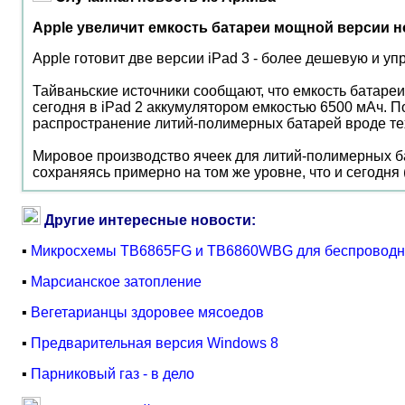
Apple увеличит емкость батареи мощной версии н
Apple готовит две версии iPad 3 - более дешевую и у
Тайваньские источники сообщают, что емкость батаре
сегодня в iPad 2 аккумулятором емкостью 6500 мАч. П
распространение литий-полимерных батарей вроде тех, 
Мировое производство ячеек для литий-полимерных бат
сохраняясь примерно на том же уровне, что и сегодня
Другие интересные новости:
▪
Микросхемы TB6865FG и TB6860WBG для беспроводн
▪
Марсианское затопление
▪
Вегетарианцы здоровее мясоедов
▪
Предварительная версия Windows 8
▪
Парниковый газ - в дело