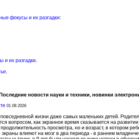
ые фокусы и их разгадки
:
 и их разгадки
.
тье
.
Последние новости науки и техники, новинки электрон
сте
01.08.2026
повседневной жизни даже самых маленьких детей. Родител
тся вопросом, как экранное время сказывается на развитии
о продолжительность просмотра, но и возраст, в котором р
о экраны влияют на мозг в два периода - в раннем младенче
тные точки, в 9 лет были несколько хуже успехи в обучении