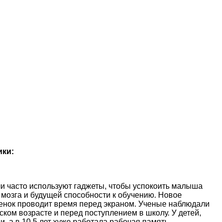
ики:
и часто используют гаджеты, чтобы успокоить малыша
 мозга и будущей способности к обучению. Новое
ебенок проводит время перед экраном. Ученые наблюдали
ском возрасте и перед поступлением в школу. У детей,
, а в 10,5 лет хуже работала рабочая память -