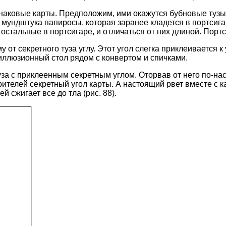
наковые карты. Предположим, ими окажутся бубновые тузы. 
 мундштука папиросы, которая заранее кладется в портсига
 остальные в портсигаре, и отличаться от них длиной. Пор
 от секретного туза углу. Этот угол слегка приклеивается к
иллюзионный стол рядом с конвертом и спичками.
уза с приклеенным секретным углом. Оторвав от него по-нас
рителей секретный угол карты. А настоящий рвет вместе с к
ей сжигает все до тла (рис. 88).