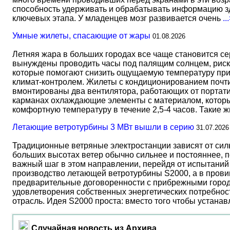
способность удерживать и обрабатывать информацию зд
ключевых этапа. У младенцев мозг развивается очень
..
Умные жилеты, спасающие от жары
01.08.2026
Летняя жара в больших городах все чаще становится с
вынуждены проводить часы под палящим солнцем, риск
которые помогают снизить ощущаемую температуру прим
климат-контролем. Жилеты с кондиционированием почти 
вмонтированы два вентилятора, работающих от портати
карманах охлаждающие элементы с материалом, который
комфортную температуру в течение 2,5-4 часов. Такие 
Летающие ветротурбины 3 МВт вышли в серию
31.07.2026
Традиционные ветряные электростанции зависят от сил
больших высотах ветер обычно сильнее и постояннее, 
важный шаг в этом направлении, перейдя от испытаний 
производство летающей ветротурбины S2000, а в прови
предварительные договоренности с прибрежными город
удовлетворения собственных энергетических потребност
отрасль. Идея S2000 проста: вместо того чтобы устана
Случайная новость из Архива