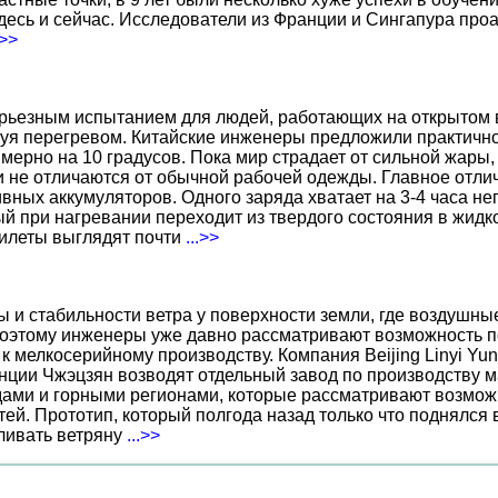
есь и сейчас. Исследователи из Франции и Сингапура про
.>>
ерьезным испытанием для людей, работающих на открытом в
уя перегревом. Китайские инженеры предложили практичн
ерно на 10 градусов. Пока мир страдает от сильной жары,
не отличаются от обычной рабочей одежды. Главное отличи
вных аккумуляторов. Одного заряда хватает на 3-4 часа н
 при нагревании переходит из твердого состояния в жидко
жилеты выглядят почти
...>>
ы и стабильности ветра у поверхности земли, где воздушн
поэтому инженеры уже давно рассматривают возможность по
к мелкосерийному производству. Компания Beijing Linyi Yu
нции Чжэцзян возводят отдельный завод по производству м
ами и горными регионами, которые рассматривают возможн
ей. Прототип, который полгода назад только что поднялся
вливать ветряну
...>>