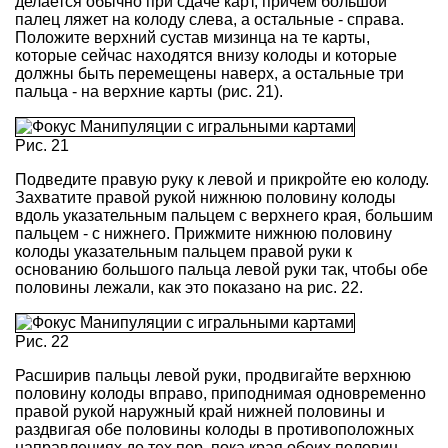
делается обычно при сдаче карт, причем большой
палец ляжет на колоду слева, а остальные - справа.
Положите верхний сустав мизинца на те карты,
которые сейчас находятся внизу колоды и которые
должны быть перемещены наверх, а остальные три
пальца - на верхние карты (рис. 21).
Рис. 21
Подведите правую руку к левой и прикройте ею колоду.
Захватите правой рукой нижнюю половину колоды
вдоль указательным пальцем с верхнего края, большим
пальцем - с нижнего. Прижмите нижнюю половину
колоды указательным пальцем правой руки к
основанию большого пальца левой руки так, чтобы обе
половины лежали, как это показано на рис. 22.
Рис. 22
Расширив пальцы левой руки, продвигайте верхнюю
половину колоды вправо, приподнимая одновременно
правой рукой наружный край нижней половины и
раздвигая обе половины колоды в противоположных
направлениях до тех пор, пока края обеих половин