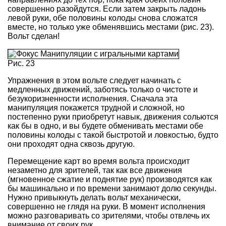
совершенно разойдутся. Если затем закрыть ладонь
левой руки, обе половины колоды снова сложатся
вместе, но только уже обменявшись местами (рис. 23).
Вольт сделан!
Рис. 23
Упражнения в этом вольте следует начинать с
медленных движений, заботясь только о чистоте и
безукоризненности исполнения. Сначала эта
манипуляция покажется трудной и сложной, но
постепенно руки приобретут навык, движения сольются
как бы в одно, и вы будете обменивать местами обе
половины колоды с такой быстротой и ловкостью, будто
они проходят одна сквозь другую.
Перемещение карт во время вольта происходит
незаметно для зрителей, так как все движения
(мгновенное сжатие и поднятие рук) производятся как
бы машинально и по времени занимают долю секунды.
Нужно привыкнуть делать вольт механически,
совершенно не глядя на руки. В момент исполнения
можно разговаривать со зрителями, чтобы отвлечь их
внимание от своих рук.