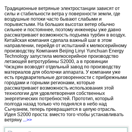
Традиционные ветряные электростанции зависят от
силы и стабильности ветра у поверхности земли, где
воздушные потоки часто бывают слабыми и
порывистыми. На больших высотах ветер обычно
сильнее и постояннее, поэтому инженеры уже давно
рассматривают возможность подъема турбин в воздух.
Китайская компания сделала важный шаг в этом
направлении, перейдя от испытаний к мелкосерийному
производству. Компания Beijing Linyi Yunchuan Energy
Technology запустила мелкосерийное производство
летающей ветротурбины S2000, а в провинции
Чжэцзян возводят отдельный завод по производству
материалов для оболочки аппарата. У компании уже
есть предварительные договоренности с прибрежными
городами и горными регионами, которые
рассматривают возможность использования этой
технологии для удовлетворения собственных
энергетических потребностей. Прототип, который
полгода назад только что поднялся в небо над
Сычуанем, теперь превращается в целую отрасль.
Идея S2000 проста: вместо того чтобы устанавливать
ветряну
...>>