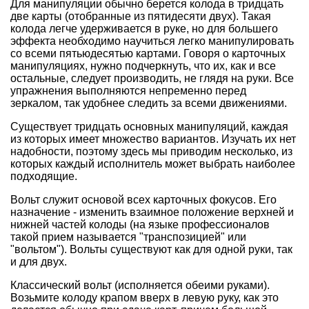
Для манипуляции обычно берется колода в тридцать
две карты (отобранные из пятидесяти двух). Такая
колода легче удерживается в руке, но для большего
эффекта необходимо научиться легко манипулировать
со всеми пятьюдесятью картами. Говоря о карточных
манипуляциях, нужно подчеркнуть, что их, как и все
остальные, следует производить, не глядя на руки. Все
упражнения выполняются непременно перед
зеркалом, так удобнее следить за всеми движениями.
Существует тридцать основных манипуляций, каждая
из которых имеет множество вариантов. Изучать их нет
надобности, поэтому здесь мы приводим несколько, из
которых каждый исполнитель может выбрать наиболее
подходящие.
Вольт служит основой всех карточных фокусов. Его
назначение - изменить взаимное положение верхней и
нижней частей колоды (на языке профессионалов
такой прием называется "транспозицией" или
"вольтом"). Вольты существуют как для одной руки, так
и для двух.
Классический вольт (исполняется обеими руками).
Возьмите колоду крапом вверх в левую руку, как это