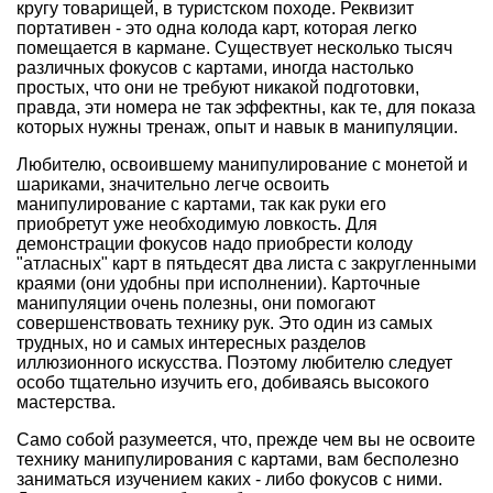
кругу товарищей, в туристском походе. Реквизит
портативен - это одна колода карт, которая легко
помещается в кармане. Существует несколько тысяч
различных фокусов с картами, иногда настолько
простых, что они не требуют никакой подготовки,
правда, эти номера не так эффектны, как те, для показа
которых нужны тренаж, опыт и навык в манипуляции.
Любителю, освоившему манипулирование с монетой и
шариками, значительно легче освоить
манипулирование с картами, так как руки его
приобретут уже необходимую ловкость. Для
демонстрации фокусов надо приобрести колоду
"атласных" карт в пятьдесят два листа с закругленными
краями (они удобны при исполнении). Карточные
манипуляции очень полезны, они помогают
совершенствовать технику рук. Это один из самых
трудных, но и самых интересных разделов
иллюзионного искусства. Поэтому любителю следует
особо тщательно изучить его, добиваясь высокого
мастерства.
Само собой разумеется, что, прежде чем вы не освоите
технику манипулирования с картами, вам бесполезно
заниматься изучением каких - либо фокусов с ними.