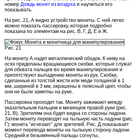
номер
Дождь монет из воздуха
и научиться его
показывать.
На рис. 21, А видно устройство монеты. С ней легко
можно показать пассировку, которая подробно
показана по элементам на рис. В, Г, Д, Е и Ж.
Рис. 21
На монету А надет металлический ободок. К нему на
осях приделаны вращающиеся скобки, которые служат
для обхвата пальцев во время манипулирования и
препятствуют выпадению монеты из рук. Скобки,
сделанные из толстой жести или меди толщиной в 1
мм, шириной в 3 мм, окрашены в телесный цвет, чтобы
они не были заметны на руке.
Пассировка проходит так. Монету зажимают между
указательным пальцем и мизинцем правой руки (рис.
21, В). Зрителям она будет видна со стороны ладони.
Затем монету переводят на тыльную часть ладони (рис.
Г); монета "исчезает" для зрителей. Рис. Д показывает
момент перевода монеты на тыльную сторону ладони.
Средний и безымянный пальцы согнуты,