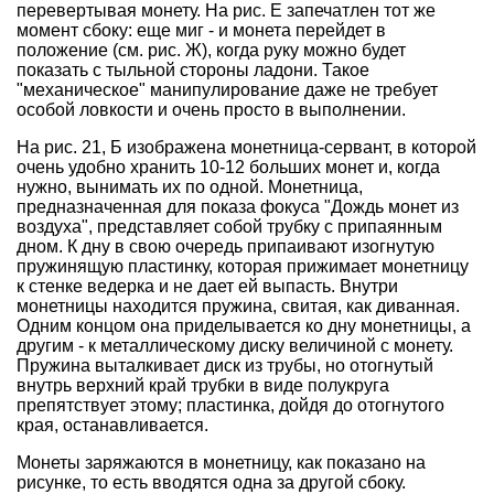
перевертывая монету. На рис. Е запечатлен тот же
момент сбоку: еще миг - и монета перейдет в
положение (см. рис. Ж), когда руку можно будет
показать с тыльной стороны ладони. Такое
"механическое" манипулирование даже не требует
особой ловкости и очень просто в выполнении.
На рис. 21, Б изображена монетница-сервант, в которой
очень удобно хранить 10-12 больших монет и, когда
нужно, вынимать их по одной. Монетница,
предназначенная для показа фокуса "Дождь монет из
воздуха", представляет собой трубку с припаянным
дном. К дну в свою очередь припаивают изогнутую
пружинящую пластинку, которая прижимает монетницу
к стенке ведерка и не дает ей выпасть. Внутри
монетницы находится пружина, свитая, как диванная.
Одним концом она приделывается ко дну монетницы, а
другим - к металлическому диску величиной с монету.
Пружина выталкивает диск из трубы, но отогнутый
внутрь верхний край трубки в виде полукруга
препятствует этому; пластинка, дойдя до отогнутого
края, останавливается.
Монеты заряжаются в монетницу, как показано на
рисунке, то есть вводятся одна за другой сбоку.