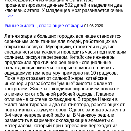
проанализировали данные 502 детей и выделили два
ключевых этапа. У младенцев мозг развивается очень
...>>
Умные жилеты, спасающие от жары
01.08.2026
Летняя жара в больших городах все чаще становится
серьезным испытанием для людей, работающих на
открытом воздухе. Мусорщики, строители и другие
специалисты вынуждены проводить часы под палящим
солнцем, рискуя перегревом. Китайские инженеры
предложили практичное решение - специальные
охлаждающие жилеты, которые помогают снизить
ощущаемую температуру примерно на 10 градусов.
Пока мир страдает от сильной жары, китайские
инженеры разработали "умные" жилеты с климат-
контролем. Жилеты с кондиционированием почти не
отличаются от обычной рабочей одежды. Главное
отличие - в системе охлаждения. В городе Нанкин в
жилет вмонтированы два вентилятора, работающих от
портативных аккумуляторов. Одного заряда хватает на
3-4 часа непрерывной работы. В Чанчжоу решили
разместить в карманах охлаждающие элементы с
материалом, который при нагревании переходит из
твердого состояния в жидкое, активно поглощая тепло.