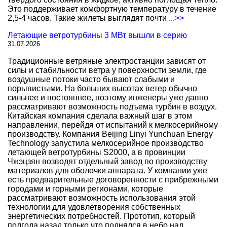
Это поддерживает комфортную температуру в течение
2,5-4 часов. Такие жилеты выглядят почти
...>>
Летающие ветротурбины 3 МВт вышли в серию
31.07.2026
Традиционные ветряные электростанции зависят от
силы и стабильности ветра у поверхности земли, где
воздушные потоки часто бывают слабыми и
порывистыми. На больших высотах ветер обычно
сильнее и постояннее, поэтому инженеры уже давно
рассматривают возможность подъема турбин в воздух.
Китайская компания сделала важный шаг в этом
направлении, перейдя от испытаний к мелкосерийному
производству. Компания Beijing Linyi Yunchuan Energy
Technology запустила мелкосерийное производство
летающей ветротурбины S2000, а в провинции
Чжэцзян возводят отдельный завод по производству
материалов для оболочки аппарата. У компании уже
есть предварительные договоренности с прибрежными
городами и горными регионами, которые
рассматривают возможность использования этой
технологии для удовлетворения собственных
энергетических потребностей. Прототип, который
полгода назад только что поднялся в небо над