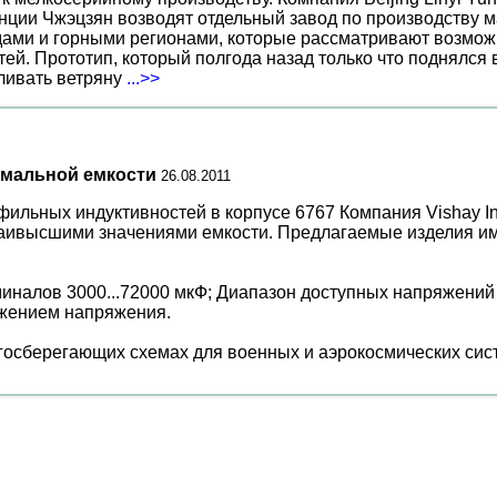
нции Чжэцзян возводят отдельный завод по производству м
ами и горными регионами, которые рассматривают возможн
ей. Прототип, который полгода назад только что поднялся
вливать ветряну
...>>
имальной емкости
26.08.2011
ильных индуктивностей в корпусе 6767 Компания Vishay Int
наивысшими значениями емкости. Предлагаемые изделия им
миналов 3000...72000 мкФ; Диапазон доступных напряжений 
нижением напряжения.
госберегающих схемах для военных и аэрокосмических сист