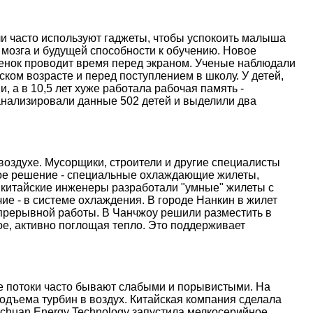
и часто используют гаджеты, чтобы успокоить малыша
 мозга и будущей способности к обучению. Новое
ебенок проводит время перед экраном. Ученые наблюдали
ском возрасте и перед поступлением в школу. У детей,
, а в 10,5 лет хуже работала рабочая память -
анализировали данные 502 детей и выделили два
оздухе. Мусорщики, строители и другие специалисты
ое решение - специальные охлаждающие жилеты,
 китайские инженеры разработали "умные" жилеты с
е - в системе охлаждения. В городе Нанкин в жилет
епрерывной работы. В Чанчжоу решили разместить в
е, активно поглощая тепло. Это поддерживает
ые потоки часто бывают слабыми и порывистыми. На
дъема турбин в воздух. Китайская компания сделала
nchuan Energy Technology запустила мелкосерийное