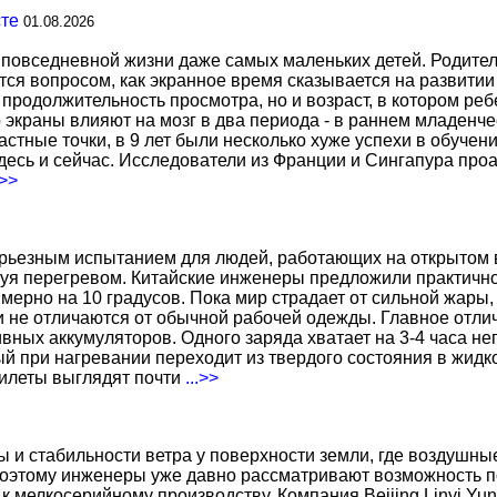
сте
01.08.2026
повседневной жизни даже самых маленьких детей. Родител
тся вопросом, как экранное время сказывается на развитии
о продолжительность просмотра, но и возраст, в котором р
о экраны влияют на мозг в два периода - в раннем младенче
тные точки, в 9 лет были несколько хуже успехи в обучении
есь и сейчас. Исследователи из Франции и Сингапура про
.>>
ерьезным испытанием для людей, работающих на открытом в
уя перегревом. Китайские инженеры предложили практичн
ерно на 10 градусов. Пока мир страдает от сильной жары,
не отличаются от обычной рабочей одежды. Главное отличи
вных аккумуляторов. Одного заряда хватает на 3-4 часа н
 при нагревании переходит из твердого состояния в жидко
жилеты выглядят почти
...>>
ы и стабильности ветра у поверхности земли, где воздушн
поэтому инженеры уже давно рассматривают возможность по
к мелкосерийному производству. Компания Beijing Linyi Yu