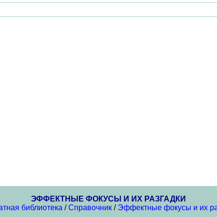
ЭФФЕКТНЫЕ ФОКУСЫ И ИХ РАЗГАДКИ
атная библиотека
/
Справочник
/
Эффектные фокусы и их ра