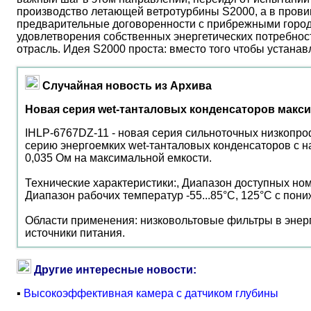
производство летающей ветротурбины S2000, а в прови
предварительные договоренности с прибрежными город
удовлетворения собственных энергетических потребност
отрасль. Идея S2000 проста: вместо того чтобы устана
Случайная новость из Архива
Новая серия wet-танталовых конденсаторов макс
IHLP-6767DZ-11 - новая серия сильноточных низкопроф
серию энергоемких wet-танталовых конденсаторов с 
0,035 Ом на максимальной емкости.
Технические характеристики:, Диапазон доступных но
Диапазон рабочих температур -55...85°C, 125°C с по
Области применения: низковольтовые фильтры в энер
источники питания.
Другие интересные новости:
▪
Высокоэффективная камера с датчиком глубины