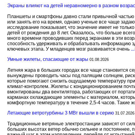
Экраны влияют на детей неравномерно в разном возра
Планшеты и смартфоны давно стали привычной частью 
или занять его на время, однако ученые все чаще задаю
исследование показывает, что значение имеет не тольк
детей от рождения до 8 лет. Оказалось, что больше всег
много времени проводивших перед экранами в эти возрас
способность удерживать и обрабатывать информацию зд
ключевых этапа. У младенцев мозг развивается очень
..
Умные жилеты, спасающие от жары
01.08.2026
Летняя жара в больших городах все чаще становится с
вынуждены проводить часы под палящим солнцем, риск
которые помогают снизить ощущаемую температуру прим
климат-контролем. Жилеты с кондиционированием почти 
вмонтированы два вентилятора, работающих от портати
карманах охлаждающие элементы с материалом, который
комфортную температуру в течение 2,5-4 часов. Такие 
Летающие ветротурбины 3 МВт вышли в серию
31.07.2026
Традиционные ветряные электростанции зависят от сил
больших высотах ветер обычно сильнее и постояннее, 
важный шаг в этом направлении, перейдя от испытаний 