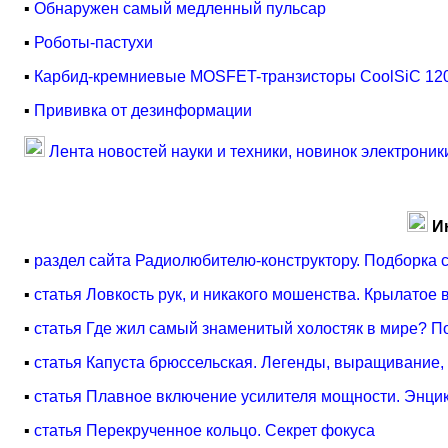
▪
Обнаружен самый медленный пульсар
▪
Роботы-пастухи
▪
Карбид-кремниевые MOSFET-транзисторы CoolSiC 1200
▪
Прививка от дезинформации
Лента новостей науки и техники, новинок электроник
И
▪
раздел сайта Радиолюбителю-конструктору. Подборка 
▪
статья Ловкость рук, и никакого мошенства. Крылатое
▪
статья Где жил самый знаменитый холостяк в мире? П
▪
статья Капуста брюссельская. Легенды, выращивание
▪
статья Плавное включение усилителя мощности. Энцик
▪
статья Перекрученное кольцо. Секрет фокуса