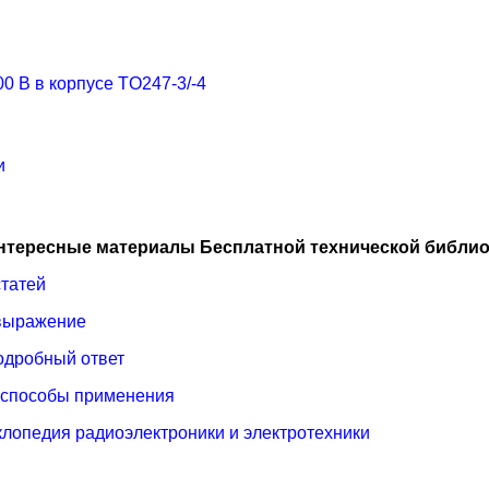
 В в корпусе TO247-3/-4
и
нтересные материалы Бесплатной технической библио
статей
 выражение
одробный ответ
, способы применения
лопедия радиоэлектроники и электротехники