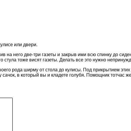
кулисе или двери.
в на него две-три газеты и закрыв ими всю спинку до сиде
го стула тоже висят газеты. Делать все это нужно непринужд
своего рода ширму от стола до кулисы. Под прикрытием эт
у сачок, в который вы и кладете голубя. Помощник тотчас ж