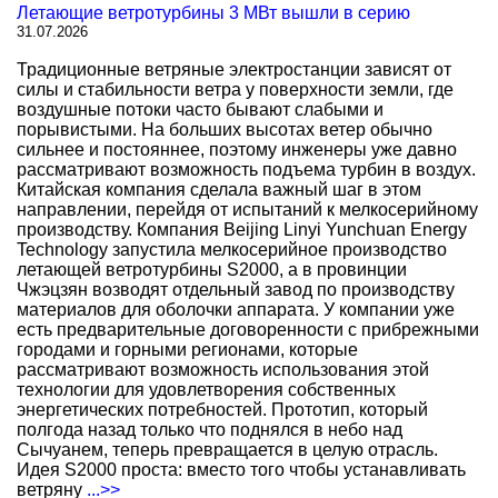
Летающие ветротурбины 3 МВт вышли в серию
31.07.2026
Традиционные ветряные электростанции зависят от
силы и стабильности ветра у поверхности земли, где
воздушные потоки часто бывают слабыми и
порывистыми. На больших высотах ветер обычно
сильнее и постояннее, поэтому инженеры уже давно
рассматривают возможность подъема турбин в воздух.
Китайская компания сделала важный шаг в этом
направлении, перейдя от испытаний к мелкосерийному
производству. Компания Beijing Linyi Yunchuan Energy
Technology запустила мелкосерийное производство
летающей ветротурбины S2000, а в провинции
Чжэцзян возводят отдельный завод по производству
материалов для оболочки аппарата. У компании уже
есть предварительные договоренности с прибрежными
городами и горными регионами, которые
рассматривают возможность использования этой
технологии для удовлетворения собственных
энергетических потребностей. Прототип, который
полгода назад только что поднялся в небо над
Сычуанем, теперь превращается в целую отрасль.
Идея S2000 проста: вместо того чтобы устанавливать
ветряну
...>>