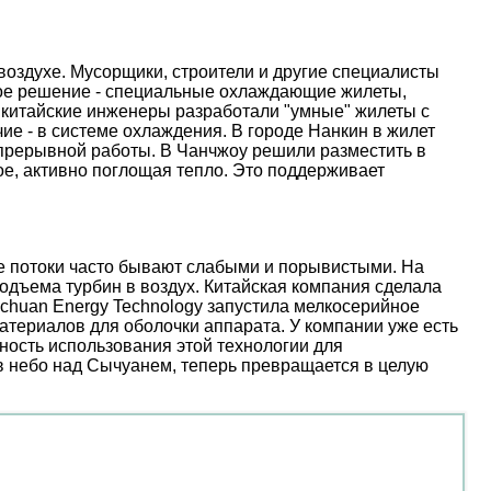
оздухе. Мусорщики, строители и другие специалисты
ое решение - специальные охлаждающие жилеты,
 китайские инженеры разработали "умные" жилеты с
е - в системе охлаждения. В городе Нанкин в жилет
епрерывной работы. В Чанчжоу решили разместить в
е, активно поглощая тепло. Это поддерживает
ые потоки часто бывают слабыми и порывистыми. На
дъема турбин в воздух. Китайская компания сделала
nchuan Energy Technology запустила мелкосерийное
атериалов для оболочки аппарата. У компании уже есть
ость использования этой технологии для
 в небо над Сычуанем, теперь превращается в целую