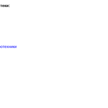
теки:
ротехники