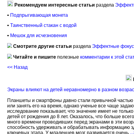
Рекомендуем интересные статьи
раздела
Эффектн
▪
Подпрыгивающая монета
▪
Таинственный стакан с водой
▪
Мешок для исчезновения
Смотрите другие статьи
раздела
Эффектные фокусы
Читайте и пишите
полезные
комментарии к этой ста
<< Назад
Экраны влияют на детей неравномерно в разном возра
Планшеты и смартфоны давно стали привычной частью 
или занять его на время, однако ученые все чаще задаю
исследование показывает, что значение имеет не тольк
детей от рождения до 8 лет. Оказалось, что больше всег
много времени проводивших перед экранами в эти возрас
способность удерживать и обрабатывать информацию зд
ключевых этапа. У младенцев мозг развивается очень
..