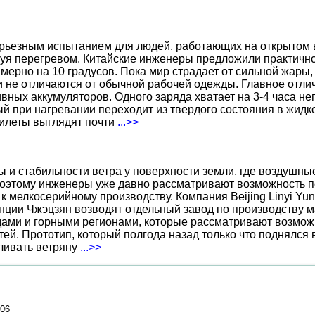
ерьезным испытанием для людей, работающих на открытом в
уя перегревом. Китайские инженеры предложили практичн
ерно на 10 градусов. Пока мир страдает от сильной жары,
не отличаются от обычной рабочей одежды. Главное отличи
вных аккумуляторов. Одного заряда хватает на 3-4 часа н
 при нагревании переходит из твердого состояния в жидко
жилеты выглядят почти
...>>
ы и стабильности ветра у поверхности земли, где воздушн
поэтому инженеры уже давно рассматривают возможность по
к мелкосерийному производству. Компания Beijing Linyi Yu
нции Чжэцзян возводят отдельный завод по производству м
ами и горными регионами, которые рассматривают возможн
ей. Прототип, который полгода назад только что поднялся
вливать ветряну
...>>
006