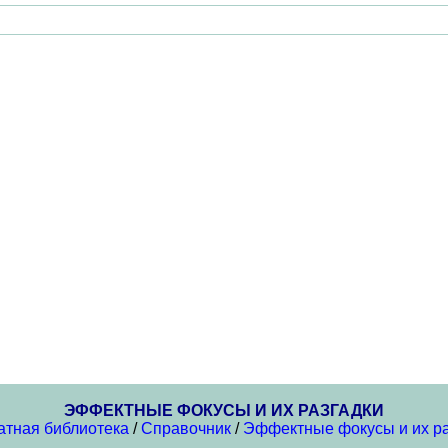
ЭФФЕКТНЫЕ ФОКУСЫ И ИХ РАЗГАДКИ
атная библиотека
/
Справочник
/
Эффектные фокусы и их ра