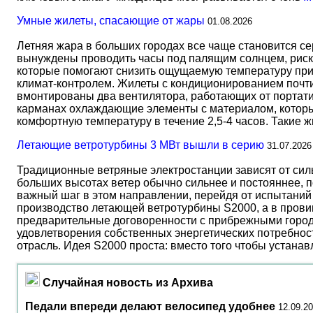
Умные жилеты, спасающие от жары
01.08.2026
Летняя жара в больших городах все чаще становится с
вынуждены проводить часы под палящим солнцем, риск
которые помогают снизить ощущаемую температуру прим
климат-контролем. Жилеты с кондиционированием почти 
вмонтированы два вентилятора, работающих от портати
карманах охлаждающие элементы с материалом, который
комфортную температуру в течение 2,5-4 часов. Такие 
Летающие ветротурбины 3 МВт вышли в серию
31.07.2026
Традиционные ветряные электростанции зависят от сил
больших высотах ветер обычно сильнее и постояннее, 
важный шаг в этом направлении, перейдя от испытаний 
производство летающей ветротурбины S2000, а в прови
предварительные договоренности с прибрежными город
удовлетворения собственных энергетических потребност
отрасль. Идея S2000 проста: вместо того чтобы устана
Случайная новость из Архива
Педали впереди делают велосипед удобнее
12.09.2