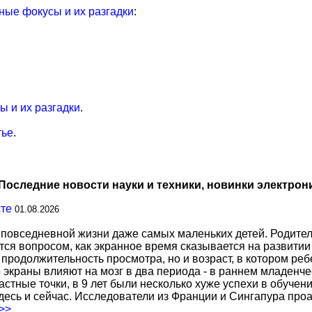
ые фокусы и их разгадки
:
 и их разгадки
.
тье
.
Последние новости науки и техники, новинки электрон
сте
01.08.2026
повседневной жизни даже самых маленьких детей. Родител
тся вопросом, как экранное время сказывается на развитии
о продолжительность просмотра, но и возраст, в котором р
о экраны влияют на мозг в два периода - в раннем младенче
тные точки, в 9 лет были несколько хуже успехи в обучении
есь и сейчас. Исследователи из Франции и Сингапура про
.>>