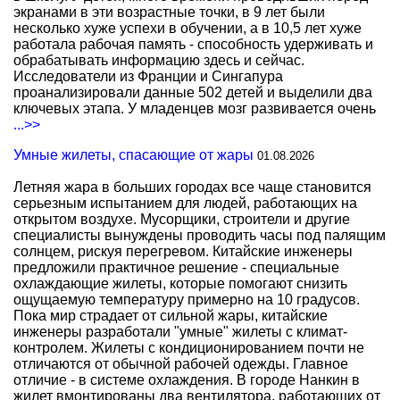
экранами в эти возрастные точки, в 9 лет были
несколько хуже успехи в обучении, а в 10,5 лет хуже
работала рабочая память - способность удерживать и
обрабатывать информацию здесь и сейчас.
Исследователи из Франции и Сингапура
проанализировали данные 502 детей и выделили два
ключевых этапа. У младенцев мозг развивается очень
...>>
Умные жилеты, спасающие от жары
01.08.2026
Летняя жара в больших городах все чаще становится
серьезным испытанием для людей, работающих на
открытом воздухе. Мусорщики, строители и другие
специалисты вынуждены проводить часы под палящим
солнцем, рискуя перегревом. Китайские инженеры
предложили практичное решение - специальные
охлаждающие жилеты, которые помогают снизить
ощущаемую температуру примерно на 10 градусов.
Пока мир страдает от сильной жары, китайские
инженеры разработали "умные" жилеты с климат-
контролем. Жилеты с кондиционированием почти не
отличаются от обычной рабочей одежды. Главное
отличие - в системе охлаждения. В городе Нанкин в
жилет вмонтированы два вентилятора, работающих от