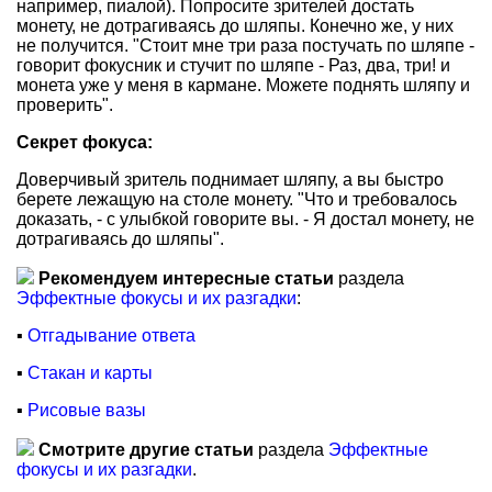
например, пиалой). Попросите зрителей достать
монету, не дотрагиваясь до шляпы. Конечно же, у них
не получится. "Стоит мне три раза постучать по шляпе -
говорит фокусник и стучит по шляпе - Раз, два, три! и
монета уже у меня в кармане. Можете поднять шляпу и
проверить".
Секрет фокуса:
Доверчивый зритель поднимает шляпу, а вы быстро
берете лежащую на столе монету. "Что и требовалось
доказать, - с улыбкой говорите вы. - Я достал монету, не
дотрагиваясь до шляпы".
Рекомендуем интересные статьи
раздела
Эффектные фокусы и их разгадки
:
▪
Отгадывание ответа
▪
Стакан и карты
▪
Рисовые вазы
Смотрите другие статьи
раздела
Эффектные
фокусы и их разгадки
.