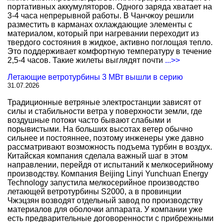
портативных аккумуляторов. Одного заряда хватает на
3-4 часа непрерывной работы. В Чанчжоу решили
разместить в карманах охлаждающие элементы с
материалом, который при нагревании переходит из
твердого состояния в жидкое, активно поглощая тепло.
Это поддерживает комфортную температуру в течение
2,5-4 часов. Такие жилеты выглядят почти
...>>
Летающие ветротурбины 3 МВт вышли в серию
31.07.2026
Традиционные ветряные электростанции зависят от
силы и стабильности ветра у поверхности земли, где
воздушные потоки часто бывают слабыми и
порывистыми. На больших высотах ветер обычно
сильнее и постояннее, поэтому инженеры уже давно
рассматривают возможность подъема турбин в воздух.
Китайская компания сделала важный шаг в этом
направлении, перейдя от испытаний к мелкосерийному
производству. Компания Beijing Linyi Yunchuan Energy
Technology запустила мелкосерийное производство
летающей ветротурбины S2000, а в провинции
Чжэцзян возводят отдельный завод по производству
материалов для оболочки аппарата. У компании уже
есть предварительные договоренности с прибрежными