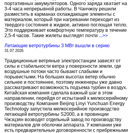
портативных аккумуляторов. Одного заряда хватает на
3-4 часа непрерывной работы. В Чанчжоу решили
разместить в карманах охлаждающие элементы с
материалом, который при нагревании переходит из
твердого состояния в жидкое, активно поглощая тепло.
Это поддерживает комфортную температуру в течение
2,5-4 часов. Такие жилеты выглядят почти
...>>
Летающие ветротурбины 3 МВт вышли в серию
31.07.2026
Традиционные ветряные электростанции зависят от
силы и стабильности ветра у поверхности земли, где
воздушные потоки часто бывают слабыми и
порывистыми. На больших высотах ветер обычно
сильнее и постояннее, поэтому инженеры уже давно
рассматривают возможность подъема турбин в воздух.
Китайская компания сделала важный шаг в этом
направлении, перейдя от испытаний к мелкосерийному
производству. Компания Beijing Linyi Yunchuan Energy
Technology запустила мелкосерийное производство
летающей ветротурбины S2000, а в провинции
Чжэцзян возводят отдельный завод по производству
материалов для оболочки аппарата. У компании уже
есть предварительные договоренности с прибрежными