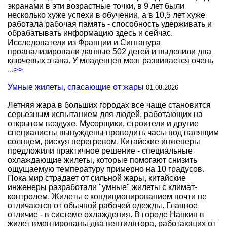
экранами в эти возрастные точки, в 9 лет были
несколько хуже успехи в обучении, а в 10,5 лет хуже
работала рабочая память - способность удерживать и
обрабатывать информацию здесь и сейчас.
Исследователи из Франции и Сингапура
проанализировали данные 502 детей и выделили два
ключевых этапа. У младенцев мозг развивается очень
...>>
Умные жилеты, спасающие от жары
01.08.2026
Летняя жара в больших городах все чаще становится
серьезным испытанием для людей, работающих на
открытом воздухе. Мусорщики, строители и другие
специалисты вынуждены проводить часы под палящим
солнцем, рискуя перегревом. Китайские инженеры
предложили практичное решение - специальные
охлаждающие жилеты, которые помогают снизить
ощущаемую температуру примерно на 10 градусов.
Пока мир страдает от сильной жары, китайские
инженеры разработали "умные" жилеты с климат-
контролем. Жилеты с кондиционированием почти не
отличаются от обычной рабочей одежды. Главное
отличие - в системе охлаждения. В городе Нанкин в
жилет вмонтированы два вентилятора, работающих от