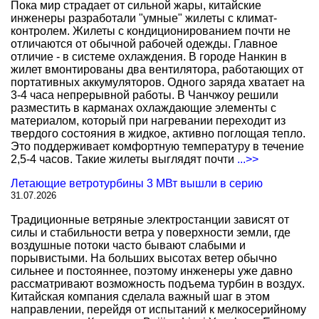
Пока мир страдает от сильной жары, китайские
инженеры разработали "умные" жилеты с климат-
контролем. Жилеты с кондиционированием почти не
отличаются от обычной рабочей одежды. Главное
отличие - в системе охлаждения. В городе Нанкин в
жилет вмонтированы два вентилятора, работающих от
портативных аккумуляторов. Одного заряда хватает на
3-4 часа непрерывной работы. В Чанчжоу решили
разместить в карманах охлаждающие элементы с
материалом, который при нагревании переходит из
твердого состояния в жидкое, активно поглощая тепло.
Это поддерживает комфортную температуру в течение
2,5-4 часов. Такие жилеты выглядят почти
...>>
Летающие ветротурбины 3 МВт вышли в серию
31.07.2026
Традиционные ветряные электростанции зависят от
силы и стабильности ветра у поверхности земли, где
воздушные потоки часто бывают слабыми и
порывистыми. На больших высотах ветер обычно
сильнее и постояннее, поэтому инженеры уже давно
рассматривают возможность подъема турбин в воздух.
Китайская компания сделала важный шаг в этом
направлении, перейдя от испытаний к мелкосерийному