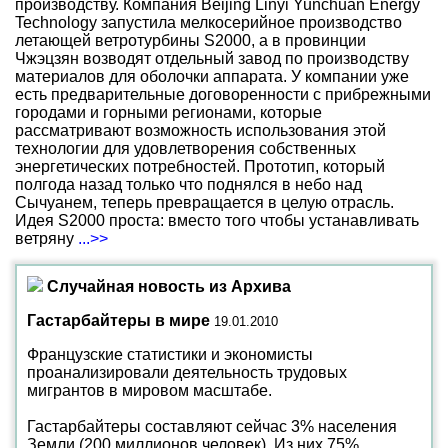
производству. Компания Beijing Linyi Yunchuan Energy
Technology запустила мелкосерийное производство
летающей ветротурбины S2000, а в провинции
Чжэцзян возводят отдельный завод по производству
материалов для оболочки аппарата. У компании уже
есть предварительные договоренности с прибрежными
городами и горными регионами, которые
рассматривают возможность использования этой
технологии для удовлетворения собственных
энергетических потребностей. Прототип, который
полгода назад только что поднялся в небо над
Сычуанем, теперь превращается в целую отрасль.
Идея S2000 проста: вместо того чтобы устанавливать
ветряну
...>>
Случайная новость из Архива
Гастарбайтеры в мире
19.01.2010
Французские статистики и экономисты
проанализировали деятельность трудовых
мигрантов в мировом масштабе.
Гастарбайтеры составляют сейчас 3% населения
Земли (200 миллионов человек). Из них 75%