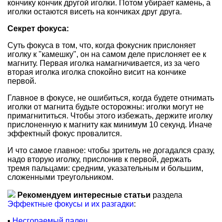
кончику кончик другой иголки. Потом убирает камень, а
иголки остаются висеть на кончиках друг друга.
Секрет фокуса:
Суть фокуса в том, что, когда фокусник прислоняет
иголку к "камешку", он на самом деле прислоняет ее к
магниту. Первая иголка намагничивается, из за чего
вторая иголка иголка спокойно висит на кончике
первой.
Главное в фокусе, не ошибиться, когда будете отнимать
иголки от магнита будьте осторожны: иголки могут не
примагнититься. Чтобы этого избежать, держите иголку
прислоненную к магниту как минимум 10 секунд. Иначе
эффектный фокус провалится.
И что самое главное: чтобы зритель не догадался сразу,
надо вторую иголку, прислонив к первой, держать
тремя пальцами: средним, указательным и большим,
сложенными треугольником.
Рекомендуем интересные статьи
раздела
Эффектные фокусы и их разгадки
:
▪
Несгораемый палец