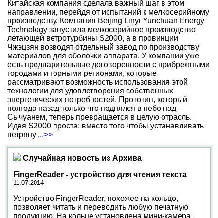
Китайская компания сделала важный шаг в этом
направлении, перейдя от испытаний к мелкосерийному
производству. Компания Beijing Linyi Yunchuan Energy
Technology запустила мелкосерийное производство
летающей ветротурбины S2000, а в провинции
Чжэцзян возводят отдельный завод по производству
материалов для оболочки аппарата. У компании уже
есть предварительные договоренности с прибрежными
городами и горными регионами, которые
рассматривают возможность использования этой
технологии для удовлетворения собственных
энергетических потребностей. Прототип, который
полгода назад только что поднялся в небо над
Сычуанем, теперь превращается в целую отрасль.
Идея S2000 проста: вместо того чтобы устанавливать
ветряну
...>>
Случайная новость из Архива
FingerReader - устройство для чтения текста
11.07.2014
Устройство FingerReader, похожее на кольцо,
позволяет читать и переводить любую печатную
продукцию. На кольце установлена мини-камера,