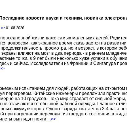
Последние новости науки и техники, новинки электрон
сте
01.08.2026
повседневной жизни даже самых маленьких детей. Родител
тся вопросом, как экранное время сказывается на развитии
о продолжительность просмотра, но и возраст, в котором р
о экраны влияют на мозг в два периода - в раннем младенче
тные точки, в 9 лет были несколько хуже успехи в обучении
есь и сейчас. Исследователи из Франции и Сингапура про
.>>
ерьезным испытанием для людей, работающих на открытом в
уя перегревом. Китайские инженеры предложили практичн
ерно на 10 градусов. Пока мир страдает от сильной жары,
не отличаются от обычной рабочей одежды. Главное отличи
вных аккумуляторов. Одного заряда хватает на 3-4 часа н
 при нагревании переходит из твердого состояния в жидко
жилеты выглядят почти
...>>