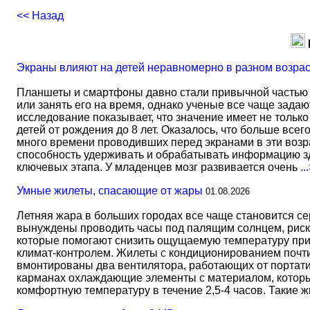
<< Назад
Экраны влияют на детей неравномерно в разном возра
Планшеты и смартфоны давно стали привычной частью 
или занять его на время, однако ученые все чаще задаю
исследование показывает, что значение имеет не тольк
детей от рождения до 8 лет. Оказалось, что больше всег
много времени проводивших перед экранами в эти возрас
способность удерживать и обрабатывать информацию зд
ключевых этапа. У младенцев мозг развивается очень
..
Умные жилеты, спасающие от жары
01.08.2026
Летняя жара в больших городах все чаще становится с
вынуждены проводить часы под палящим солнцем, риск
которые помогают снизить ощущаемую температуру прим
климат-контролем. Жилеты с кондиционированием почти 
вмонтированы два вентилятора, работающих от портати
карманах охлаждающие элементы с материалом, который
комфортную температуру в течение 2,5-4 часов. Такие 