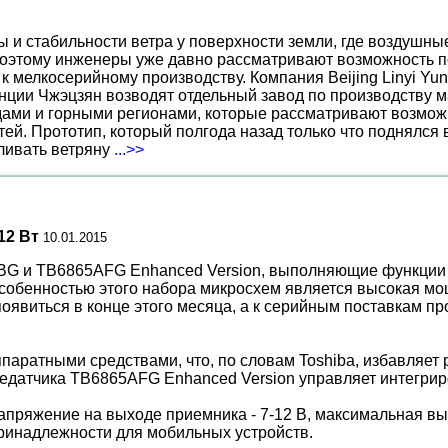
ы и стабильности ветра у поверхности земли, где воздушн
поэтому инженеры уже давно рассматривают возможность по
к мелкосерийному производству. Компания Beijing Linyi Yu
нции Чжэцзян возводят отдельный завод по производству м
ами и горными регионами, которые рассматривают возможн
ей. Прототип, который полгода назад только что поднялся
вливать ветряну
...>>
12 Вт
10.01.2015
G и TB6865AFG Enhanced Version, выполняющие функции п
Особенностью этого набора микросхем является высокая мо
виться в конце этого месяца, а к серийным поставкам про
атными средствами, что, по словам Toshiba, избавляет р
едатчика TB6865AFG Enhanced Version управляет интегрир
апряжение на выходе приемника - 7-12 В, максимальная вы
ринадлежности для мобильных устройств.