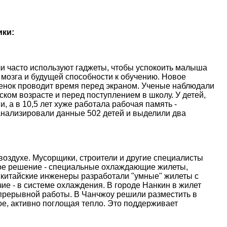
ики:
и часто используют гаджеты, чтобы успокоить малыша
 мозга и будущей способности к обучению. Новое
ебенок проводит время перед экраном. Ученые наблюдали
ском возрасте и перед поступлением в школу. У детей,
, а в 10,5 лет хуже работала рабочая память -
анализировали данные 502 детей и выделили два
оздухе. Мусорщики, строители и другие специалисты
ое решение - специальные охлаждающие жилеты,
 китайские инженеры разработали "умные" жилеты с
е - в системе охлаждения. В городе Нанкин в жилет
епрерывной работы. В Чанчжоу решили разместить в
е, активно поглощая тепло. Это поддерживает