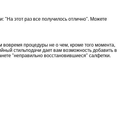
и: "На этот раз все получилось отлично". Можете
м во
время процедуры не о чем, кроме того момента,
ийный стиль
подачи дает вам возможность добавить в
анете
"неправильно восстановившиеся" салфетки.