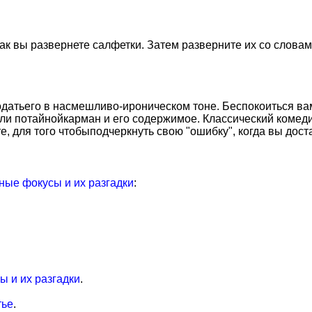
как вы развернете салфетки. Затем разверните их со словам
одать
его в насмешливо-ироническом тоне. Беспокоиться ва
ели потайной
карман и его содержимое. Классический комед
е, для того чтобы
подчеркнуть свою "ошибку", когда вы дост
ые фокусы и их разгадки
:
 и их разгадки
.
тье
.