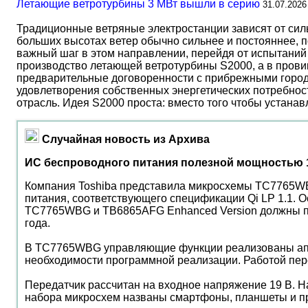
Летающие ветротурбины 3 МВт вышли в серию
31.07.2026
Традиционные ветряные электростанции зависят от сил
больших высотах ветер обычно сильнее и постояннее, 
важный шаг в этом направлении, перейдя от испытаний 
производство летающей ветротурбины S2000, а в прови
предварительные договоренности с прибрежными город
удовлетворения собственных энергетических потребност
отрасль. Идея S2000 проста: вместо того чтобы устана
Случайная новость из Архива
ИС беспроводного питания полезной мощностью 
Компания Toshiba представила микросхемы TC7765WB
питания, соответствующего спецификации Qi LP 1.1. 
TC7765WBG и TB6865AFG Enhanced Version должны поя
года.
В TC7765WBG управляющие функции реализованы аппар
необходимости программной реализации. Работой пер
Передатчик рассчитан на входное напряжение 19 В. Н
набора микросхем названы смартфоны, планшеты и п