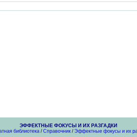
ЭФФЕКТНЫЕ ФОКУСЫ И ИХ РАЗГАДКИ
атная библиотека
/
Справочник
/
Эффектные фокусы и их ра