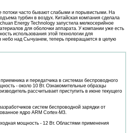
ые потоки часто бывают слабыми и порывистыми. На
дъема турбин в воздух. Китайская компания сделала
nchuan Energy Technology запустила мелкосерийное
атериалов для оболочки аппарата. У компании уже есть
ость использования этой технологии для
 в небо над Сычуанем, теперь превращается в целую
риемника и передатчика в системах беспроводного
щность - около 10 Вт. Ознакомительные образцы
изводитель рассчитывает приступить в июне текущего
азработчиков систем беспроводной зарядки от
ованное ядро ARM Cortex-M3.
ходная мощность - 12 Вт. Областями применения