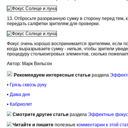
13. Отбросьте разорванную сумку в сторону перед тем, 
передать салфетки зрителям для проверки.
Фокус очень хорошо воспринимается зрителями, если п
когда вы
разрываете сумку - нельзя, чтобы зрители увид
процедуру столько
игровых элементов, сколько пожелает
Автор: Марк Вильсон
Рекомендуем интересные статьи
раздела
Эффектн
▪
Грязь сквозь руку
▪
Дама дня
▪
Кабриолет
Смотрите другие статьи
раздела
Эффектные фокусы
Читайте и пишите
полезные
комментарии к этой ста