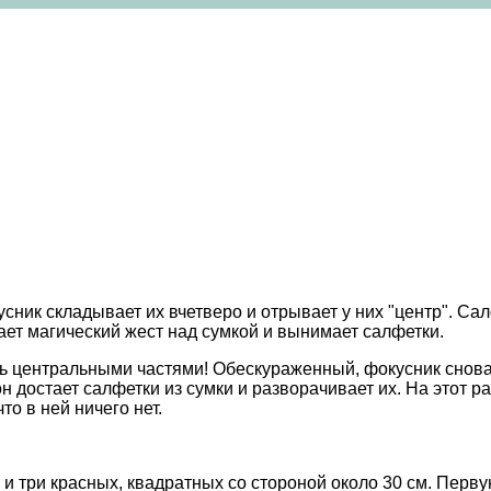
сник складывает их вчетверо и отрывает у них "центр". Са
ает магический жест над сумкой и вынимает салфетки.
 центральными частями! Обескураженный, фокусник снова кл
н достает салфетки из сумки и разворачивает их. На этот р
о в ней ничего нет.
 и три красных, квадратных со стороной около 30 см. Перву