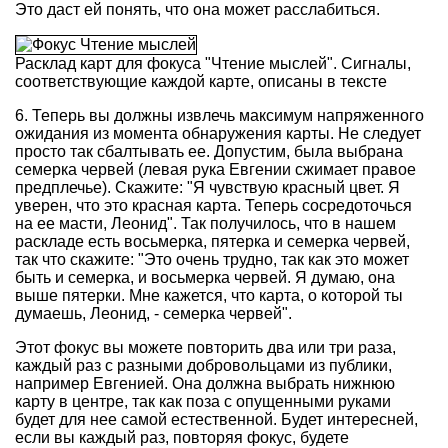
Это даст ей понять, что она может расслабиться.
Расклад карт для фокуса "Чтение мыслей". Сигналы,
соответствующие каждой карте, описаны в тексте
6. Теперь вы должны извлечь максимум напряженного
ожидания из момента обнаружения карты. Не следует
просто так сбалтывать ее. Допустим, была выбрана
семерка червей (левая рука Евгении сжимает правое
предплечье). Скажите: "Я чувствую красный цвет. Я
уверен, что это красная карта. Теперь сосредоточься
на ее масти, Леонид". Так получилось, что в нашем
раскладе есть восьмерка, пятерка и семерка червей,
так что скажите: "Это очень трудно, так как это может
быть и семерка, и восьмерка червей. Я думаю, она
выше пятерки. Мне кажется, что карта, о которой ты
думаешь, Леонид, - семерка червей".
Этот фокус вы можете повторить два или три раза,
каждый раз с разными добровольцами из публики,
например Евгенией. Она должна выбрать нижнюю
карту в центре, так как поза с опущенными руками
будет для нее самой естественной. Будет интересней,
если вы каждый раз, повторяя фокус, будете