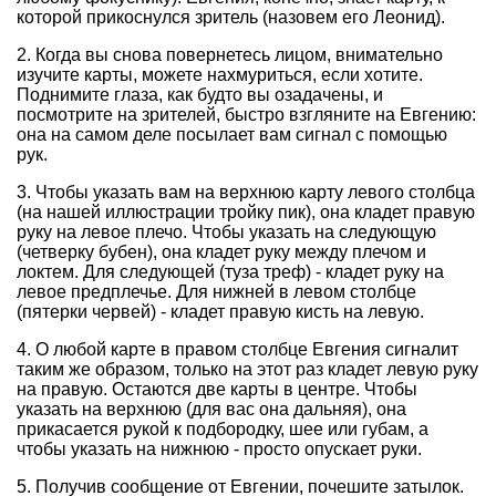
которой прикоснулся зритель (назовем его Леонид).
2. Когда вы снова повернетесь лицом, внимательно
изучите карты, можете нахмуриться, если хотите.
Поднимите глаза, как будто вы озадачены, и
посмотрите на зрителей, быстро взгляните на Евгению:
она на самом деле посылает вам сигнал с помощью
рук.
3. Чтобы указать вам на верхнюю карту левого столбца
(на нашей иллюстрации тройку пик), она кладет правую
руку на левое плечо. Чтобы указать на следующую
(четверку бубен), она кладет руку между плечом и
локтем. Для следующей (туза треф) - кладет руку на
левое предплечье. Для нижней в левом столбце
(пятерки червей) - кладет правую кисть на левую.
4. О любой карте в правом столбце Евгения сигналит
таким же образом, только на этот раз кладет левую руку
на правую. Остаются две карты в центре. Чтобы
указать на верхнюю (для вас она дальняя), она
прикасается рукой к подбородку, шее или губам, а
чтобы указать на нижнюю - просто опускает руки.
5. Получив сообщение от Евгении, почешите затылок.