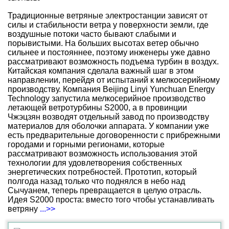
Традиционные ветряные электростанции зависят от
силы и стабильности ветра у поверхности земли, где
воздушные потоки часто бывают слабыми и
порывистыми. На больших высотах ветер обычно
сильнее и постояннее, поэтому инженеры уже давно
рассматривают возможность подъема турбин в воздух.
Китайская компания сделала важный шаг в этом
направлении, перейдя от испытаний к мелкосерийному
производству. Компания Beijing Linyi Yunchuan Energy
Technology запустила мелкосерийное производство
летающей ветротурбины S2000, а в провинции
Чжэцзян возводят отдельный завод по производству
материалов для оболочки аппарата. У компании уже
есть предварительные договоренности с прибрежными
городами и горными регионами, которые
рассматривают возможность использования этой
технологии для удовлетворения собственных
энергетических потребностей. Прототип, который
полгода назад только что поднялся в небо над
Сычуанем, теперь превращается в целую отрасль.
Идея S2000 проста: вместо того чтобы устанавливать
ветряну
...>>