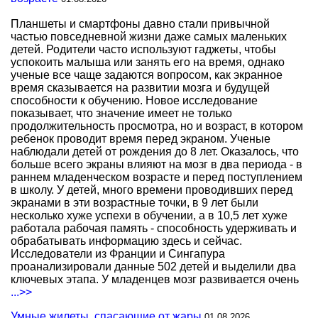
Планшеты и смартфоны давно стали привычной
частью повседневной жизни даже самых маленьких
детей. Родители часто используют гаджеты, чтобы
успокоить малыша или занять его на время, однако
ученые все чаще задаются вопросом, как экранное
время сказывается на развитии мозга и будущей
способности к обучению. Новое исследование
показывает, что значение имеет не только
продолжительность просмотра, но и возраст, в котором
ребенок проводит время перед экраном. Ученые
наблюдали детей от рождения до 8 лет. Оказалось, что
больше всего экраны влияют на мозг в два периода - в
раннем младенческом возрасте и перед поступлением
в школу. У детей, много времени проводивших перед
экранами в эти возрастные точки, в 9 лет были
несколько хуже успехи в обучении, а в 10,5 лет хуже
работала рабочая память - способность удерживать и
обрабатывать информацию здесь и сейчас.
Исследователи из Франции и Сингапура
проанализировали данные 502 детей и выделили два
ключевых этапа. У младенцев мозг развивается очень
...>>
Умные жилеты, спасающие от жары
01.08.2026