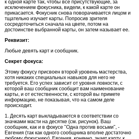
к одной карте так, чтобы все присутствующие, за
исключением фокусника, видели, к какой карте он
прикасается. Фокусник снова поворачивается лицом и
тщательно изучает карты. Попросив зрителя
сосредоточиться сначала на цвете, потом на
достоинстве выбранной карты, он затем называет ее.
Реквизит:
Любые девять карт и сообщник.
Секрет фокуса:
Этому фокусу присвоен второй уровень мастерства,
хотя никаких специальных навыков для него не
требуется. Его успех зависит от уровня ловкости, с
которой ваш сообщник сообщит вам наименование
карты, и от естественности, с которой вы примете
информацию, не показывая, что на самом деле
происходит.
1. Десять карт выкладываются в соответствии со
значками масти на десятке (см. рисунок). Ваш
сообщник, как и в фокусе "Одна против восьми", -
Евгения (так как одного сообщника вполне достаточно
любому фокуснику). Евгения, конечно, знает карту, к