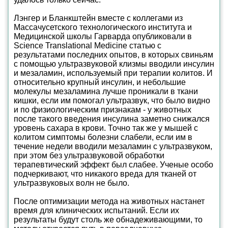
Лэнгер и Бланкштейн вместе с коллегами из
Массачусетского технологического института и
Медицинской школы Гарварда опубликовали в
Science Translational Medicine статью с
результатами последних опытов, в которых свиньям
с помощью ультразвуковой клизмы вводили инсулин
и мезаламин, используемый при терапии колитов. И
относительно крупный инсулин, и небольшие
молекулы мезаламина лучше проникали в ткани
кишки, если им помогал ультразвук, что было видно
и по физиологическим признакам - у животных
после такого введения инсулина заметно снижался
уровень сахара в крови. Точно так же у мышей с
колитом симптомы болезни слабели, если им в
течение недели вводили мезаламин с ультразвуком,
при этом без ультразвуковой обработки
терапевтический эффект был слабее. Ученые особо
подчеркивают, что никакого вреда для тканей от
ультразвуковых волн не было.
После оптимизации метода на животных настанет
время для клинических испытаний. Если их
результаты будут столь же обнадеживающими, то