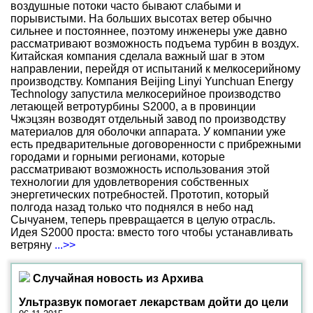
воздушные потоки часто бывают слабыми и
порывистыми. На больших высотах ветер обычно
сильнее и постояннее, поэтому инженеры уже давно
рассматривают возможность подъема турбин в воздух.
Китайская компания сделала важный шаг в этом
направлении, перейдя от испытаний к мелкосерийному
производству. Компания Beijing Linyi Yunchuan Energy
Technology запустила мелкосерийное производство
летающей ветротурбины S2000, а в провинции
Чжэцзян возводят отдельный завод по производству
материалов для оболочки аппарата. У компании уже
есть предварительные договоренности с прибрежными
городами и горными регионами, которые
рассматривают возможность использования этой
технологии для удовлетворения собственных
энергетических потребностей. Прототип, который
полгода назад только что поднялся в небо над
Сычуанем, теперь превращается в целую отрасль.
Идея S2000 проста: вместо того чтобы устанавливать
ветряну
...>>
Случайная новость из Архива
Ультразвук помогает лекарствам дойти до цели