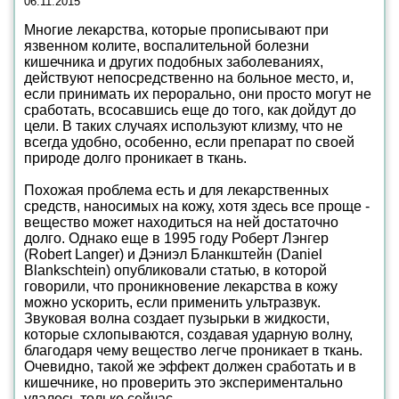
06.11.2015
Многие лекарства, которые прописывают при
язвенном колите, воспалительной болезни
кишечника и других подобных заболеваниях,
действуют непосредственно на больное место, и,
если принимать их перорально, они просто могут не
сработать, всосавшись еще до того, как дойдут до
цели. В таких случаях используют клизму, что не
всегда удобно, особенно, если препарат по своей
природе долго проникает в ткань.
Похожая проблема есть и для лекарственных
средств, наносимых на кожу, хотя здесь все проще -
вещество может находиться на ней достаточно
долго. Однако еще в 1995 году Роберт Лэнгер
(Robert Langer) и Дэниэл Бланкштейн (Daniel
Blankschtein) опубликовали статью, в которой
говорили, что проникновение лекарства в кожу
можно ускорить, если применить ультразвук.
Звуковая волна создает пузырьки в жидкости,
которые схлопываются, создавая ударную волну,
благодаря чему вещество легче проникает в ткань.
Очевидно, такой же эффект должен сработать и в
кишечнике, но проверить это экспериментально
удалось только сейчас.