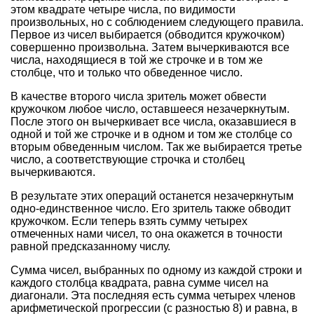
этом квадрате четыре числа, по видимости
произвольных, но с соблюдением следующего правила.
Первое из чисел выбирается (обводится кружочком)
совершенно произвольна. Затем вычеркиваются все
числа, находящиеся в той же строчке и в том же
столбце, что и только что обведенное число.
В качестве второго числа зритель может обвести
кружочком любое число, оставшееся незачеркнутым.
После этого он вычеркивает все числа, оказавшиеся в
одной и той же строчке и в одном и том же столбце со
вторым обведенным числом. Так же выбирается третье
число, а соответствующие строчка и столбец
вычеркиваются.
В результате этих операций останется незачеркнутым
одно-единственное число. Его зритель также обводит
кружочком. Если теперь взять сумму четырех
отмеченных нами чисел, то она окажется в точности
равной предсказанному числу.
Сумма чисел, выбранных по одному из каждой строки и
каждого столбца квадрата, равна сумме чисел на
диагонали. Эта последняя есть сумма четырех членов
арифметической прогрессии (с разностью 8) и равна, в