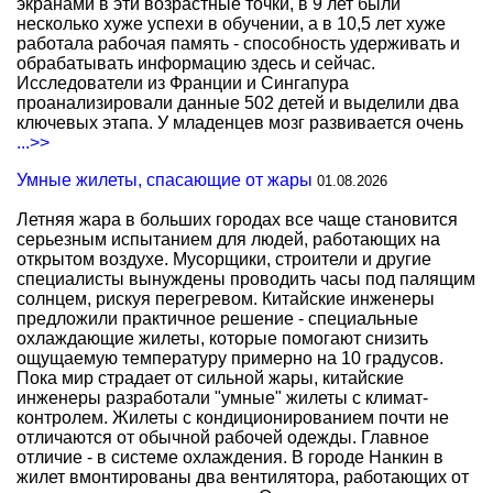
экранами в эти возрастные точки, в 9 лет были
несколько хуже успехи в обучении, а в 10,5 лет хуже
работала рабочая память - способность удерживать и
обрабатывать информацию здесь и сейчас.
Исследователи из Франции и Сингапура
проанализировали данные 502 детей и выделили два
ключевых этапа. У младенцев мозг развивается очень
...>>
Умные жилеты, спасающие от жары
01.08.2026
Летняя жара в больших городах все чаще становится
серьезным испытанием для людей, работающих на
открытом воздухе. Мусорщики, строители и другие
специалисты вынуждены проводить часы под палящим
солнцем, рискуя перегревом. Китайские инженеры
предложили практичное решение - специальные
охлаждающие жилеты, которые помогают снизить
ощущаемую температуру примерно на 10 градусов.
Пока мир страдает от сильной жары, китайские
инженеры разработали "умные" жилеты с климат-
контролем. Жилеты с кондиционированием почти не
отличаются от обычной рабочей одежды. Главное
отличие - в системе охлаждения. В городе Нанкин в
жилет вмонтированы два вентилятора, работающих от