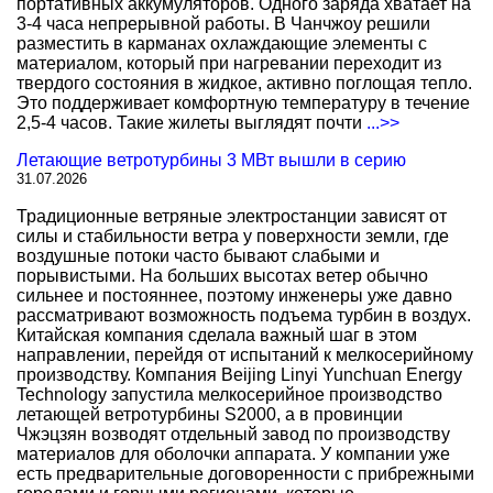
портативных аккумуляторов. Одного заряда хватает на
3-4 часа непрерывной работы. В Чанчжоу решили
разместить в карманах охлаждающие элементы с
материалом, который при нагревании переходит из
твердого состояния в жидкое, активно поглощая тепло.
Это поддерживает комфортную температуру в течение
2,5-4 часов. Такие жилеты выглядят почти
...>>
Летающие ветротурбины 3 МВт вышли в серию
31.07.2026
Традиционные ветряные электростанции зависят от
силы и стабильности ветра у поверхности земли, где
воздушные потоки часто бывают слабыми и
порывистыми. На больших высотах ветер обычно
сильнее и постояннее, поэтому инженеры уже давно
рассматривают возможность подъема турбин в воздух.
Китайская компания сделала важный шаг в этом
направлении, перейдя от испытаний к мелкосерийному
производству. Компания Beijing Linyi Yunchuan Energy
Technology запустила мелкосерийное производство
летающей ветротурбины S2000, а в провинции
Чжэцзян возводят отдельный завод по производству
материалов для оболочки аппарата. У компании уже
есть предварительные договоренности с прибрежными