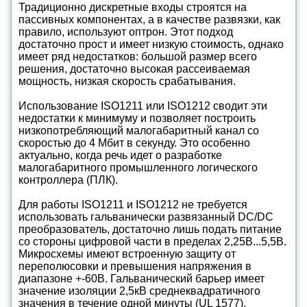
Традиционно дискретные входы строятся на
пассивных компонентах, а в качестве развязки, как
правило, используют оптрон. Этот подход
достаточно прост и имеет низкую стоимость, однако
имеет ряд недостатков: большой размер всего
решения, достаточно высокая рассеиваемая
мощность, низкая скорость срабатывания.
Использование ISO1211 или ISO1212 сводит эти
недостатки к минимуму и позволяет построить
низкопотребляющий малогабаритный канал со
скоростью до 4 Мбит в секунду. Это особенно
актуально, когда речь идет о разработке
малогабаритного промышленного логического
контроллера (ПЛК).
Для работы ISO1211 и ISO1212 не требуется
использовать гальванически развязанный DC/DC
преобразователь, достаточно лишь подать питание
со стороны цифровой части в пределах 2,25В...5,5В.
Микросхемы имеют встроенную защиту от
переполюсовки и превышения напряжения в
диапазоне +-60В. Гальванический барьер имеет
значение изоляции 2,5кВ среднеквадратичного
значения в течение одной минуты (UL 1577).