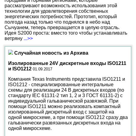
городами и горными регионами, которые
рассматривают возможность использования этой
технологии для удовлетворения собственных
энергетических потребностей. Прототип, который
полгода назад только что поднялся в небо над
Сычуанем, теперь превращается в целую отрасль.
Идея S2000 проста: вместо того чтобы устанавливать
ветряну
...>>
Случайная новость из Архива
Изолированные 24V дискретные входы ISO1211
и ISO1212
01.09.2017
Компания Texas Instruments представила ISO1211 и
ISO1212 - специализированные интегральные
схемы для реализации 24 В дискретных входов (по
стандарту IEC 61131-2 тип 1, 2 и 3 ГОСТ 61131-2) с
индивидуальной гальванической развязкой. При
помощи ISO1211 можно реализовать компактный
изолированный дискретный вход с защитой на
одной микросхеме, а при помощи ISO1212 сразу два
гальванически развязанных дискретных входа на
одной микросхеме.