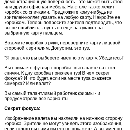
демонстрационную поверхность - это может быть стол
или другая офисная мебель. На столе также лежит
коробок со спичками. Предложите кому-нибудь из
зрителей-коллег указать на любую карту. Накройте ее
коробком. Теперь попросите зрителя подтвердить, что
вы не ошиблись, - пусть он еще раз укажет на
выбранную карту пальцем.
Возьмите коробок в руки, переверните карту лицевой
стороной к зрителям. Допустим, это туз.
"Я знал, что вы выберете именно эту карту. Убедитесь!"
Вы снимаете футляр с коробка, высыпаете на стол
спички. К дну коробка приклеен туз! В чем секрет
фокуса? И что будет, если на месте туза окажется
семерка? Или валет?
Вы самый талантливый работник фирмы - и
предусмотрели все варианты!
Секрет фокуса:
Изображение валета вы наклеили на нижнюю сторону
коробка. Зрители не могут увидеть этого изображения,
если только вы сами им его не покажете. А вы именно