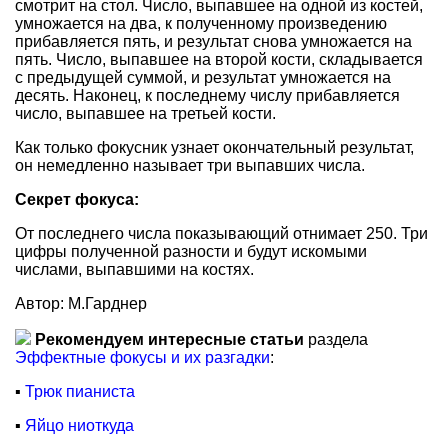
смотрит на стол. Число, выпавшее на одной из костей,
умножается на два, к полученному произведению
прибавляется пять, и результат снова умножается на
пять. Число, выпавшее на второй кости, складывается
с предыдущей суммой, и результат умножается на
десять. Наконец, к последнему числу прибавляется
число, выпавшее на третьей кости.
Как только фокусник узнает окончательный результат,
он немедленно называет три выпавших числа.
Секрет фокуса:
От последнего числа показывающий отнимает 250. Три
цифры полученной разности и будут искомыми
числами, выпавшими на костях.
Автор: М.Гарднер
Рекомендуем интересные статьи
раздела
Эффектные фокусы и их разгадки
:
▪
Трюк пианиста
▪
Яйцо ниоткуда