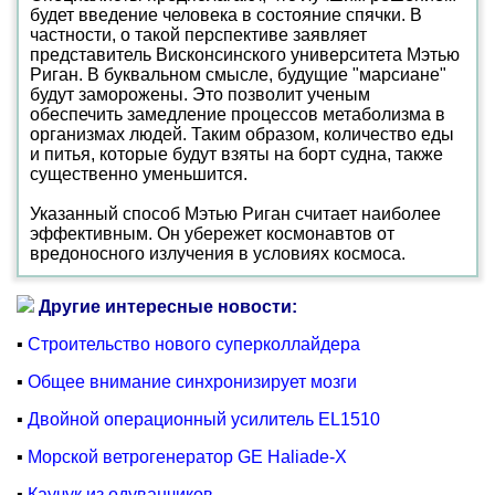
будет введение человека в состояние спячки. В
частности, о такой перспективе заявляет
представитель Висконсинского университета Мэтью
Риган. В буквальном смысле, будущие "марсиане"
будут заморожены. Это позволит ученым
обеспечить замедление процессов метаболизма в
организмах людей. Таким образом, количество еды
и питья, которые будут взяты на борт судна, также
существенно уменьшится.
Указанный способ Мэтью Риган считает наиболее
эффективным. Он убережет космонавтов от
вредоносного излучения в условиях космоса.
Другие интересные новости:
▪
Строительство нового суперколлайдера
▪
Общее внимание синхронизирует мозги
▪
Двойной операционный усилитель EL1510
▪
Морской ветрогенератор GE Haliade-X
▪
Каучук из одуванчиков