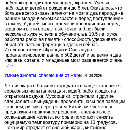
ребенок проводит время перед экраном. Ученые
наблюдали детей от рождения до 8 лет. Оказалось, что
больше всего экраны влияют на мозг в два периода - в
раннем младенческом возрасте и перед поступлением
в школу. У детей, много времени проводивших перед
экранами в эти возрастные точки, в 9 лет были
несколько хуже успехи в обучении, а в 10,5 лет хуже
работала рабочая память - способность удерживать и
обрабатывать информацию здесь и сейчас.
Исследователи из Франции и Сингапура
проанализировали данные 502 детей и выделили два
ключевых этапа. У младенцев мозг развивается очень
...>>
Умные жилеты, спасающие от жары
01.08.2026
Летняя жара в больших городах все чаще становится
серьезным испытанием для людей, работающих на
открытом воздухе. Мусорщики, строители и другие
специалисты вынуждены проводить часы под палящим
солнцем, рискуя перегревом. Китайские инженеры
предложили практичное решение - специальные
охлаждающие жилеты, которые помогают снизить
ощущаемую температуру примерно на 10 градусов.
Пока мир страдает от сильной жары, китайские