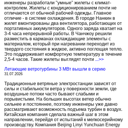
инженеры разработали "умные" жилеты с климат-
контролем. Жилеты с кондиционированием почти не
отличаются от обычной рабочей одежды. Главное
отличие - в системе охлаждения. В городе Нанкин в
жилет вмонтированы два вентилятора, работающих от
портативных аккумуляторов. Одного заряда хватает на
3-4 часа непрерывной работы. В Чанчжоу решили
разместить в карманах охлаждающие элементы с
материалом, который при нагревании переходит из
твердого состояния в жидкое, активно поглощая тепло.
Это поддерживает комфортную температуру в течение
2,5-4 часов. Такие жилеты выглядят почти
...>>
Летающие ветротурбины 3 МВт вышли в серию
31.07.2026
Традиционные ветряные электростанции зависят от
силы и стабильности ветра у поверхности земли, где
воздушные потоки часто бывают слабыми и
порывистыми. На больших высотах ветер обычно
сильнее и постояннее, поэтому инженеры уже давно
рассматривают возможность подъема турбин в воздух.
Китайская компания сделала важный шаг в этом
направлении, перейдя от испытаний к мелкосерийному
производству. Компания Beijing Linyi Yunchuan Energy