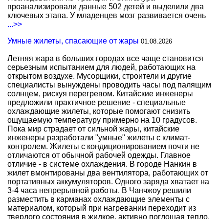
проанализировали данные 502 детей и выделили два
ключевых этапа. У младенцев мозг развивается очень
...>>
Умные жилеты, спасающие от жары
01.08.2026
Летняя жара в больших городах все чаще становится
серьезным испытанием для людей, работающих на
открытом воздухе. Мусорщики, строители и другие
специалисты вынуждены проводить часы под палящим
солнцем, рискуя перегревом. Китайские инженеры
предложили практичное решение - специальные
охлаждающие жилеты, которые помогают снизить
ощущаемую температуру примерно на 10 градусов.
Пока мир страдает от сильной жары, китайские
инженеры разработали "умные" жилеты с климат-
контролем. Жилеты с кондиционированием почти не
отличаются от обычной рабочей одежды. Главное
отличие - в системе охлаждения. В городе Нанкин в
жилет вмонтированы два вентилятора, работающих от
портативных аккумуляторов. Одного заряда хватает на
3-4 часа непрерывной работы. В Чанчжоу решили
разместить в карманах охлаждающие элементы с
материалом, который при нагревании переходит из
твердого состояния в жидкое, активно поглощая тепло.