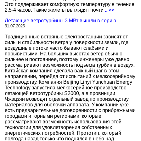
Это поддерживает комфортную температуру в течение
2,5-4 часов. Такие жилеты выглядят почти
...>>
Летающие ветротурбины 3 МВт вышли в серию
31.07.2026
Традиционные ветряные электростанции зависят от
силы и стабильности ветра у поверхности земли, где
воздушные потоки часто бывают слабыми и
порывистыми. На больших высотах ветер обычно
сильнее и постояннее, поэтому инженеры уже давно
рассматривают возможность подъема турбин в воздух.
Китайская компания сделала важный шаг в этом
направлении, перейдя от испытаний к мелкосерийному
производству. Компания Beijing Linyi Yunchuan Energy
Technology запустила мелкосерийное производство
летающей ветротурбины S2000, а в провинции
Чжэцзян возводят отдельный завод по производству
материалов для оболочки аппарата. У компании уже
есть предварительные договоренности с прибрежными
городами и горными регионами, которые
рассматривают возможность использования этой
технологии для удовлетворения собственных
энергетических потребностей. Прототип, который
полгода назад только что поднялся в небо над