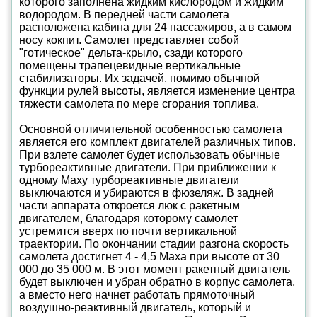
которого заполнена жидким кислородом и жидким
водородом. В передней части самолета
расположена кабина для 24 пассажиров, а в самом
носу кокпит. Самолет представляет собой
"готическое" дельта-крыло, сзади которого
помещены трапецевидные вертикальные
стабилизаторы. Их задачей, помимо обычной
функции рулей высоты, является изменение центра
тяжести самолета по мере сгорания топлива.
Основной отличительной особенностью самолета
является его комплект двигателей различных типов.
При взлете самолет будет использовать обычные
турбореактивные двигатели. При приближении к
одному Маху турбореактивные двигатели
выключаются и убираются в фюзеляж. В задней
части аппарата откроется люк с ракетным
двигателем, благодаря которому самолет
устремится вверх по почти вертикальной
траектории. По окончании стадии разгона скорость
самолета достигнет 4 - 4,5 Маха при высоте от 30
000 до 35 000 м. В этот момент ракетный двигатель
будет выключен и убран обратно в корпус самолета,
а вместо него начнет работать прямоточный
воздушно-реактивный двигатель, который и