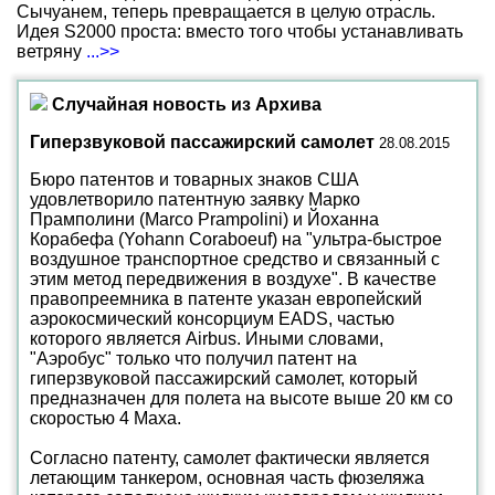
Сычуанем, теперь превращается в целую отрасль.
Идея S2000 проста: вместо того чтобы устанавливать
ветряну
...>>
Случайная новость из Архива
Гиперзвуковой пассажирский самолет
28.08.2015
Бюро патентов и товарных знаков США
удовлетворило патентную заявку Марко
Прамполини (Marco Prampolini) и Йоханна
Корабефа (Yohann Coraboeuf) на "ультра-быстрое
воздушное транспортное средство и связанный с
этим метод передвижения в воздухе". В качестве
правопреемника в патенте указан европейский
аэрокосмический консорциум EADS, частью
которого является Airbus. Иными словами,
"Аэробус" только что получил патент на
гиперзвуковой пассажирский самолет, который
предназначен для полета на высоте выше 20 км со
скоростью 4 Маха.
Согласно патенту, самолет фактически является
летающим танкером, основная часть фюзеляжа