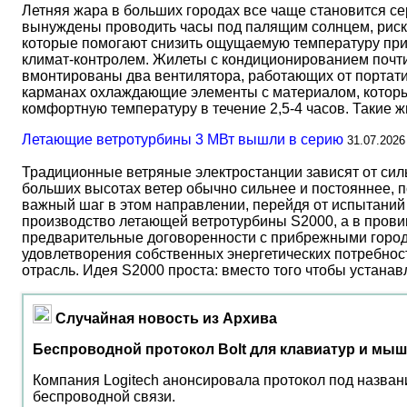
Летняя жара в больших городах все чаще становится с
вынуждены проводить часы под палящим солнцем, риск
которые помогают снизить ощущаемую температуру прим
климат-контролем. Жилеты с кондиционированием почти 
вмонтированы два вентилятора, работающих от портати
карманах охлаждающие элементы с материалом, который
комфортную температуру в течение 2,5-4 часов. Такие 
Летающие ветротурбины 3 МВт вышли в серию
31.07.2026
Традиционные ветряные электростанции зависят от сил
больших высотах ветер обычно сильнее и постояннее, 
важный шаг в этом направлении, перейдя от испытаний 
производство летающей ветротурбины S2000, а в прови
предварительные договоренности с прибрежными город
удовлетворения собственных энергетических потребност
отрасль. Идея S2000 проста: вместо того чтобы устана
Случайная новость из Архива
Беспроводной протокол Bolt для клавиатур и мыш
Компания Logitech анонсировала протокол под назван
беспроводной связи.