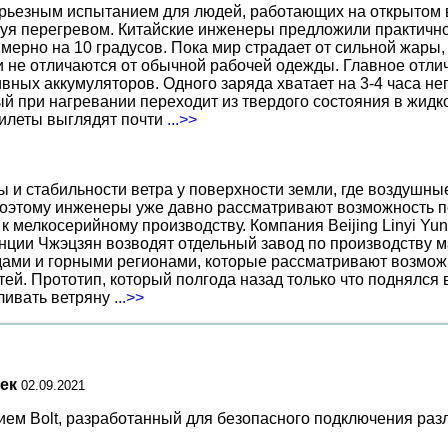
ерьезным испытанием для людей, работающих на открытом в
уя перегревом. Китайские инженеры предложили практичн
ерно на 10 градусов. Пока мир страдает от сильной жары,
не отличаются от обычной рабочей одежды. Главное отличи
вных аккумуляторов. Одного заряда хватает на 3-4 часа н
 при нагревании переходит из твердого состояния в жидко
жилеты выглядят почти
...>>
ы и стабильности ветра у поверхности земли, где воздушн
поэтому инженеры уже давно рассматривают возможность по
к мелкосерийному производству. Компания Beijing Linyi Yu
нции Чжэцзян возводят отдельный завод по производству м
ами и горными регионами, которые рассматривают возможн
ей. Прототип, который полгода назад только что поднялся
вливать ветряну
...>>
ек
02.09.2021
ием Bolt, разработанный для безопасного подключения раз