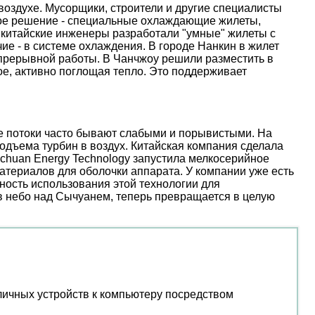
оздухе. Мусорщики, строители и другие специалисты
ое решение - специальные охлаждающие жилеты,
 китайские инженеры разработали "умные" жилеты с
е - в системе охлаждения. В городе Нанкин в жилет
епрерывной работы. В Чанчжоу решили разместить в
е, активно поглощая тепло. Это поддерживает
ые потоки часто бывают слабыми и порывистыми. На
дъема турбин в воздух. Китайская компания сделала
nchuan Energy Technology запустила мелкосерийное
атериалов для оболочки аппарата. У компании уже есть
ость использования этой технологии для
 в небо над Сычуанем, теперь превращается в целую
личных устройств к компьютеру посредством