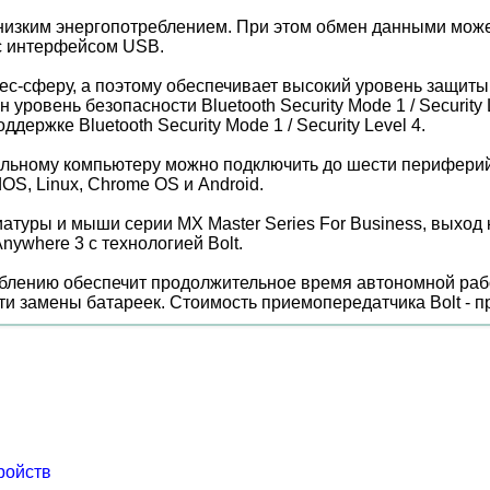
 низким энергопотреблением. При этом обмен данными может
с интерфейсом USB.
знес-сферу, а поэтому обеспечивает высокий уровень защи
вень безопасности Bluetooth Security Mode 1 / Security Lev
ержке Bluetooth Security Mode 1 / Security Level 4.
альному компьютеру можно подключить до шести периферий
S, Linux, Chrome OS и Android.
атуры и мыши серии MX Master Series For Business, выход к
where 3 с технологией Bolt.
реблению обеспечит продолжительное время автономной ра
ти замены батареек. Стоимость приемопередатчика Bolt - п
ройств