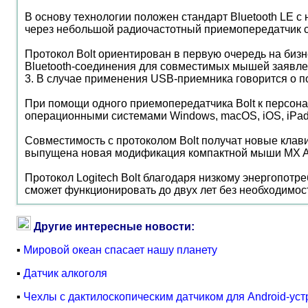
В основу технологии положен стандарт Bluetooth LE с
через небольшой радиочастотный приемопередатчик 
Протокол Bolt ориентирован в первую очередь на би
Bluetooth-соединения для совместимых мышей заявлен уро
3. В случае применения USB-приемника говорится о подд
При помощи одного приемопередатчика Bolt к персон
операционными системами Windows, macOS, iOS, iPadO
Совместимость с протоколом Bolt получат новые клави
выпущена новая модификация компактной мыши MX Any
Протокол Logitech Bolt благодаря низкому энергопот
сможет функционировать до двух лет без необходимос
Другие интересные новости:
▪
Мировой океан спасает нашу планету
▪
Датчик алкоголя
▪
Чехлы с дактилоскопическим датчиком для Android-уст