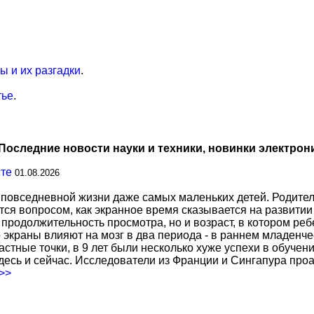
 и их разгадки
.
тье
.
Последние новости науки и техники, новинки электрон
сте
01.08.2026
повседневной жизни даже самых маленьких детей. Родител
тся вопросом, как экранное время сказывается на развитии
о продолжительность просмотра, но и возраст, в котором р
о экраны влияют на мозг в два периода - в раннем младенче
тные точки, в 9 лет были несколько хуже успехи в обучении
есь и сейчас. Исследователи из Франции и Сингапура про
.>>