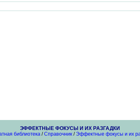
ЭФФЕКТНЫЕ ФОКУСЫ И ИХ РАЗГАДКИ
атная библиотека
/
Справочник
/
Эффектные фокусы и их ра