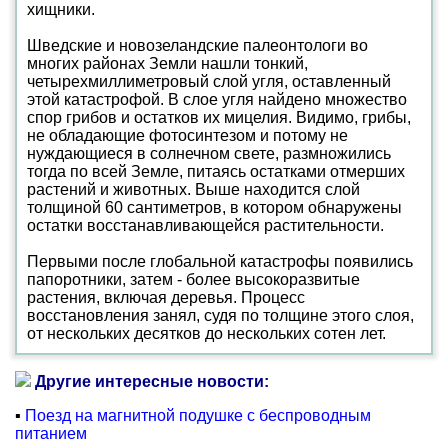
хищники.
Шведские и новозеландские палеонтологи во
многих районах Земли нашли тонкий,
четырехмиллиметровый слой угля, оставленный
этой катастрофой. В слое угля найдено множество
спор грибов и остатков их мицелия. Видимо, грибы,
не обладающие фотосинтезом и потому не
нуждающиеся в солнечном свете, размножились
тогда по всей Земле, питаясь остатками отмерших
растений и животных. Выше находится слой
толщиной 60 сантиметров, в котором обнаружены
остатки восстанавливающейся растительности.
Первыми после глобальной катастрофы появились
папоротники, затем - более высокоразвитые
растения, включая деревья. Процесс
восстановления занял, судя по толщине этого слоя,
от нескольких десятков до нескольких сотен лет.
Другие интересные новости:
▪
Поезд на магнитной подушке с беспроводным
питанием