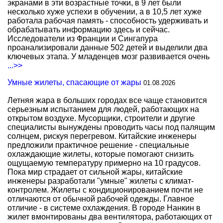
экранами в эти возрастные точки, в 9 лет были
несколько хуже успехи в обучении, а в 10,5 лет хуже
работала рабочая память - способность удерживать и
обрабатывать информацию здесь и сейчас.
Исследователи из Франции и Сингапура
проанализировали данные 502 детей и выделили два
ключевых этапа. У младенцев мозг развивается очень
...>>
Умные жилеты, спасающие от жары
01.08.2026
Летняя жара в больших городах все чаще становится
серьезным испытанием для людей, работающих на
открытом воздухе. Мусорщики, строители и другие
специалисты вынуждены проводить часы под палящим
солнцем, рискуя перегревом. Китайские инженеры
предложили практичное решение - специальные
охлаждающие жилеты, которые помогают снизить
ощущаемую температуру примерно на 10 градусов.
Пока мир страдает от сильной жары, китайские
инженеры разработали "умные" жилеты с климат-
контролем. Жилеты с кондиционированием почти не
отличаются от обычной рабочей одежды. Главное
отличие - в системе охлаждения. В городе Нанкин в
жилет вмонтированы два вентилятора, работающих от