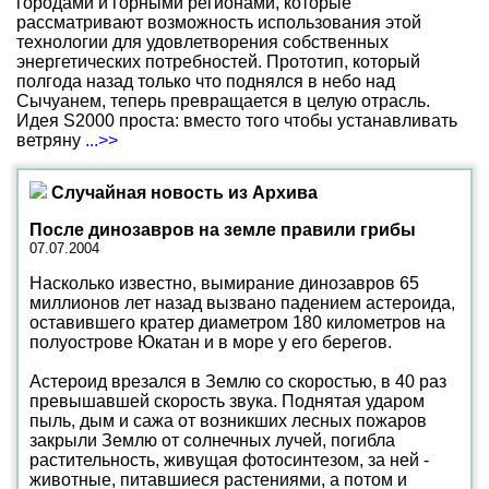
городами и горными регионами, которые
рассматривают возможность использования этой
технологии для удовлетворения собственных
энергетических потребностей. Прототип, который
полгода назад только что поднялся в небо над
Сычуанем, теперь превращается в целую отрасль.
Идея S2000 проста: вместо того чтобы устанавливать
ветряну
...>>
Случайная новость из Архива
После динозавров на земле правили грибы
07.07.2004
Насколько известно, вымирание динозавров 65
миллионов лет назад вызвано падением астероида,
оставившего кратер диаметром 180 километров на
полуострове Юкатан и в море у его берегов.
Астероид врезался в Землю со скоростью, в 40 раз
превышавшей скорость звука. Поднятая ударом
пыль, дым и сажа от возникших лесных пожаров
закрыли Землю от солнечных лучей, погибла
растительность, живущая фотосинтезом, за ней -
животные, питавшиеся растениями, а потом и