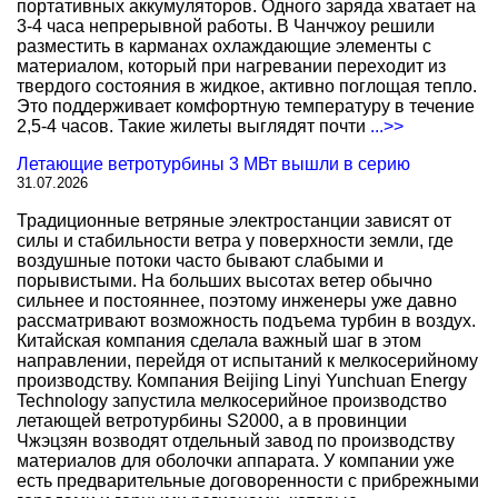
портативных аккумуляторов. Одного заряда хватает на
3-4 часа непрерывной работы. В Чанчжоу решили
разместить в карманах охлаждающие элементы с
материалом, который при нагревании переходит из
твердого состояния в жидкое, активно поглощая тепло.
Это поддерживает комфортную температуру в течение
2,5-4 часов. Такие жилеты выглядят почти
...>>
Летающие ветротурбины 3 МВт вышли в серию
31.07.2026
Традиционные ветряные электростанции зависят от
силы и стабильности ветра у поверхности земли, где
воздушные потоки часто бывают слабыми и
порывистыми. На больших высотах ветер обычно
сильнее и постояннее, поэтому инженеры уже давно
рассматривают возможность подъема турбин в воздух.
Китайская компания сделала важный шаг в этом
направлении, перейдя от испытаний к мелкосерийному
производству. Компания Beijing Linyi Yunchuan Energy
Technology запустила мелкосерийное производство
летающей ветротурбины S2000, а в провинции
Чжэцзян возводят отдельный завод по производству
материалов для оболочки аппарата. У компании уже
есть предварительные договоренности с прибрежными