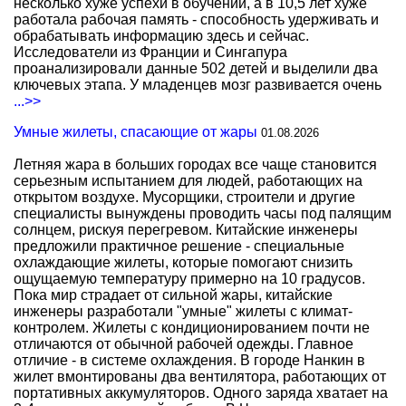
несколько хуже успехи в обучении, а в 10,5 лет хуже
работала рабочая память - способность удерживать и
обрабатывать информацию здесь и сейчас.
Исследователи из Франции и Сингапура
проанализировали данные 502 детей и выделили два
ключевых этапа. У младенцев мозг развивается очень
...>>
Умные жилеты, спасающие от жары
01.08.2026
Летняя жара в больших городах все чаще становится
серьезным испытанием для людей, работающих на
открытом воздухе. Мусорщики, строители и другие
специалисты вынуждены проводить часы под палящим
солнцем, рискуя перегревом. Китайские инженеры
предложили практичное решение - специальные
охлаждающие жилеты, которые помогают снизить
ощущаемую температуру примерно на 10 градусов.
Пока мир страдает от сильной жары, китайские
инженеры разработали "умные" жилеты с климат-
контролем. Жилеты с кондиционированием почти не
отличаются от обычной рабочей одежды. Главное
отличие - в системе охлаждения. В городе Нанкин в
жилет вмонтированы два вентилятора, работающих от
портативных аккумуляторов. Одного заряда хватает на