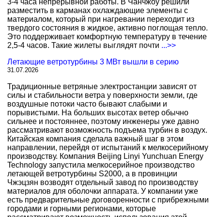
3-4 часа непрерывной работы. В Чанчжоу решили
разместить в карманах охлаждающие элементы с
материалом, который при нагревании переходит из
твердого состояния в жидкое, активно поглощая тепло.
Это поддерживает комфортную температуру в течение
2,5-4 часов. Такие жилеты выглядят почти
...>>
Летающие ветротурбины 3 МВт вышли в серию
31.07.2026
Традиционные ветряные электростанции зависят от
силы и стабильности ветра у поверхности земли, где
воздушные потоки часто бывают слабыми и
порывистыми. На больших высотах ветер обычно
сильнее и постояннее, поэтому инженеры уже давно
рассматривают возможность подъема турбин в воздух.
Китайская компания сделала важный шаг в этом
направлении, перейдя от испытаний к мелкосерийному
производству. Компания Beijing Linyi Yunchuan Energy
Technology запустила мелкосерийное производство
летающей ветротурбины S2000, а в провинции
Чжэцзян возводят отдельный завод по производству
материалов для оболочки аппарата. У компании уже
есть предварительные договоренности с прибрежными
городами и горными регионами, которые