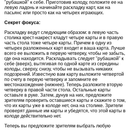
"рубашкой" к себе. Приготовив колоду, положите ее на
левую ладонь и начинайте раскладку карт, как на
пасьянс или просто как на четырех играющих.
Секрет фокуса:
Раскладку ведут следующим образом: в левую часть
столика крест-накрест кладут четыре карты и в правую
часть стола тоже четыре карты. Причем в одну из
четырех разложенных карт входит и ваша карта. Лучше
всего ее выложить в первую четверку, чтобы не забыть,
где она находится. Раскладывать следует "рубашкой" к
себе (вверх), вытягивая по одной карте из середины
колоды, сверху, снизу, чтобы не вызывать никаких
подозрений. Известную вам карту выложите четвертой
по счету в первую четверку и запомните ее
местонахождение (нижнее). Теперь разложите вторую
четверку в правой части стола. Остальные карты
оставьте в руке. Затем, дунув на них, предложите
зрителям проверить оставшиеся карты и скажите о том,
что их карты уже в колоде нет, она на столике. Зрители
проверят данные им карты и убедятся, что этой карты в
колоде действительно нет.
Теперь вы предложите зрителям выбрать любую