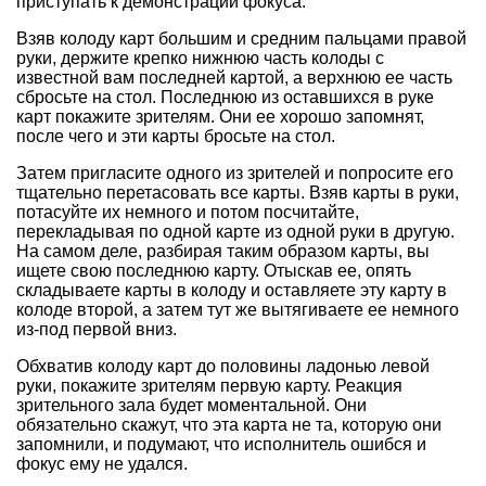
приступать к демонстрации фокуса.
Взяв колоду карт большим и средним пальцами правой
руки, держите крепко нижнюю часть колоды с
известной вам последней картой, а верхнюю ее часть
сбросьте на стол. Последнюю из оставшихся в руке
карт покажите зрителям. Они ее хорошо запомнят,
после чего и эти карты бросьте на стол.
Затем пригласите одного из зрителей и попросите его
тщательно перетасовать все карты. Взяв карты в руки,
потасуйте их немного и потом посчитайте,
перекладывая по одной карте из одной руки в другую.
На самом деле, разбирая таким образом карты, вы
ищете свою последнюю карту. Отыскав ее, опять
складываете карты в колоду и оставляете эту карту в
колоде второй, а затем тут же вытягиваете ее немного
из-под первой вниз.
Обхватив колоду карт до половины ладонью левой
руки, покажите зрителям первую карту. Реакция
зрительного зала будет моментальной. Они
обязательно скажут, что эта карта не та, которую они
запомнили, и подумают, что исполнитель ошибся и
фокус ему не удался.