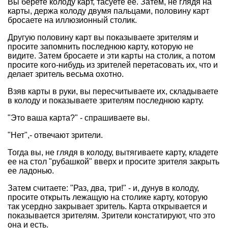
Вы берете колоду карт, тасуете ее. Затем, не глядя на
карты, держа колоду двумя пальцами, половину карт
бросаете на иллюзионный столик.
Другую половину карт вы показываете зрителям и
просите запомнить последнюю карту, которую не
видите. Затем бросаете и эти карты на столик, а потом
просите кого-нибудь из зрителей перетасовать их, что и
делает зритель весьма охотно.
Взяв карты в руки, вы пересчитываете их, складываете
в колоду и показываете зрителям последнюю карту.
"Это ваша карта?" - спрашиваете вы.
"Нет",- отвечают зрители.
Тогда вы, не глядя в колоду, вытягиваете карту, кладете
ее на стол "рубашкой" вверх и просите зрителя закрыть
ее ладонью.
Затем считаете: "Раз, два, три!" - и, дунув в колоду,
просите открыть лежащую на столике карту, которую
так усердно закрывает зритель. Карта открывается и
показывается зрителям. Зрители констатируют, что это
она и есть.