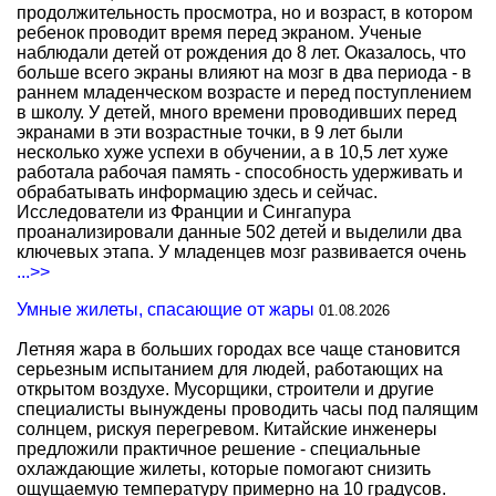
продолжительность просмотра, но и возраст, в котором
ребенок проводит время перед экраном. Ученые
наблюдали детей от рождения до 8 лет. Оказалось, что
больше всего экраны влияют на мозг в два периода - в
раннем младенческом возрасте и перед поступлением
в школу. У детей, много времени проводивших перед
экранами в эти возрастные точки, в 9 лет были
несколько хуже успехи в обучении, а в 10,5 лет хуже
работала рабочая память - способность удерживать и
обрабатывать информацию здесь и сейчас.
Исследователи из Франции и Сингапура
проанализировали данные 502 детей и выделили два
ключевых этапа. У младенцев мозг развивается очень
...>>
Умные жилеты, спасающие от жары
01.08.2026
Летняя жара в больших городах все чаще становится
серьезным испытанием для людей, работающих на
открытом воздухе. Мусорщики, строители и другие
специалисты вынуждены проводить часы под палящим
солнцем, рискуя перегревом. Китайские инженеры
предложили практичное решение - специальные
охлаждающие жилеты, которые помогают снизить
ощущаемую температуру примерно на 10 градусов.