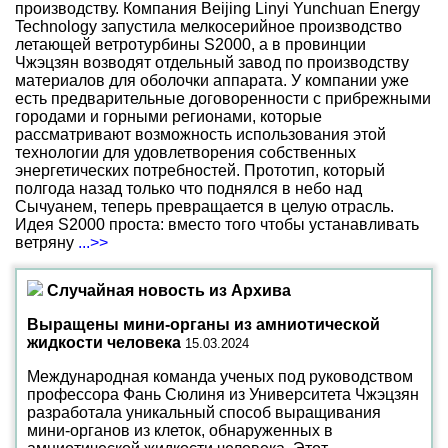
производству. Компания Beijing Linyi Yunchuan Energy
Technology запустила мелкосерийное производство
летающей ветротурбины S2000, а в провинции
Чжэцзян возводят отдельный завод по производству
материалов для оболочки аппарата. У компании уже
есть предварительные договоренности с прибрежными
городами и горными регионами, которые
рассматривают возможность использования этой
технологии для удовлетворения собственных
энергетических потребностей. Прототип, который
полгода назад только что поднялся в небо над
Сычуанем, теперь превращается в целую отрасль.
Идея S2000 проста: вместо того чтобы устанавливать
ветряну
...>>
Случайная новость из Архива
Выращены мини-органы из амниотической
жидкости человека
15.03.2024
Международная команда ученых под руководством
профессора Фань Сюлиня из Университета Чжэцзян
разработала уникальный способ выращивания
мини-органов из клеток, обнаруженных в