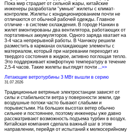
Пока мир страдает от сильной жары, китайские
инженеры разработали "умные" жилеты с климат-
контролем. Жилеты с кондиционированием почти не
отличаются от обычной рабочей одежды. Главное
отличие - в системе охлаждения. В городе Нанкин в
жилет вмонтированы два вентилятора, работающих от
портативных аккумуляторов. Одного заряда хватает на
3-4 часа непрерывной работы. В Чанчжоу решили
разместить в карманах охлаждающие элементы с
материалом, который при нагревании переходит из
твердого состояния в жидкое, активно поглощая тепло.
Это поддерживает комфортную температуру в течение
2,5-4 часов. Такие жилеты выглядят почти
...>>
Летающие ветротурбины 3 МВт вышли в серию
31.07.2026
Традиционные ветряные электростанции зависят от
силы и стабильности ветра у поверхности земли, где
воздушные потоки часто бывают слабыми и
порывистыми. На больших высотах ветер обычно
сильнее и постояннее, поэтому инженеры уже давно
рассматривают возможность подъема турбин в воздух.
Китайская компания сделала важный шаг в этом
направлении, перейдя от испытаний к мелкосерийному