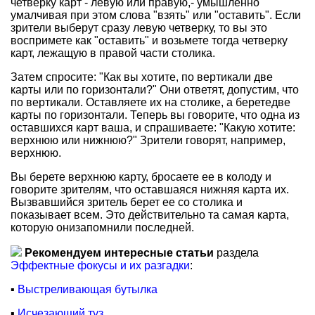
четверку карт - левую или правую,- умышленно
умалчивая при этом слова "взять" или "оставить". Если
зрители выберут сразу левую четверку, то вы это
воспримете как "оставить" и возьмете тогда четверку
карт, лежащую в правой части столика.
Затем спросите: "Как вы хотите, по вертикали две
карты или по горизонтали?" Они ответят, допустим, что
по вертикали. Оставляете их на столике, а беретедве
карты по горизонтали. Теперь вы говорите, что одна из
оставшихся карт ваша, и спрашиваете: "Какую хотите:
верхнюю или нижнюю?" Зрители говорят, например,
верхнюю.
Вы берете верхнюю карту, бросаете ее в колоду и
говорите зрителям, что оставшаяся нижняя карта их.
Вызвавшийся зритель берет ее со столика и
показывает всем. Это действительно та самая карта,
которую онизапомнили последней.
Рекомендуем интересные статьи
раздела
Эффектные фокусы и их разгадки
:
▪
Выстреливающая бутылка
▪
Исчезающий туз