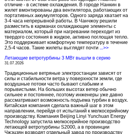
отличие - в системе охлаждения. В городе Нанкин в
жилет вмонтированы два вентилятора, работающих от
портативных аккумуляторов. Одного заряда хватает на
3-4 часа непрерывной работы. В Чанчжоу решили
разместить в карманах охлаждающие элементы с
материалом, который при нагревании переходит из
твердого состояния в жидкое, активно поглощая тепло.
Это поддерживает комфортную температуру в течение
2,5-4 часов. Такие жилеты выглядят почти
...>>
Летающие ветротурбины 3 МВт вышли в серию
31.07.2026
Традиционные ветряные электростанции зависят от
силы и стабильности ветра у поверхности земли, где
воздушные потоки часто бывают слабыми и
порывистыми. На больших высотах ветер обычно
сильнее и постояннее, поэтому инженеры уже давно
рассматривают возможность подъема турбин в воздух.
Китайская компания сделала важный шаг в этом
направлении, перейдя от испытаний к мелкосерийному
производству. Компания Beijing Linyi Yunchuan Energy
Technology запустила мелкосерийное производство
летающей ветротурбины S2000, а в провинции
Чжэцзян возводят отдельный завод по производству