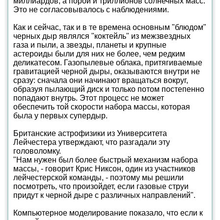
миллиардов, а порой и триллионов солнечных масс.
Это не согласовывалось с наблюдениями.
Как и сейчас, так и в те времена основным "блюдом"
черных дыр являлся "коктейль" из межзвездных
газа и пыли, а звезды, планеты и крупные
астероиды были для них не более, чем редким
деликатесом. Газопылевые облака, притягиваемые
гравитацией черной дыры, оказываются внутри не
сразу: сначала они начинают вращаться вокруг,
образуя пылающий диск и только потом постепенно
попадают внутрь. Этот процесс не может
обеспечить той скорости набора массы, которая
была у первых супердыр.
Британские астрофизики из Университета
Лейчестера утверждают, что разгадали эту
головоломку.
"Нам нужен был более быстрый механизм набора
массы, - говорит Крис Никсон, один из участников
лейчестерской команды, - поэтому мы решили
посмотреть, что произойдет, если газовые струи
придут к черной дыре с различных направлений".
Компьютерное моделирование показало, что если к