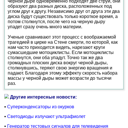
черной дыре одновременно подходят две струи, они
образуют два разных диска, расположенных под
углом друг к другу. Независимо друг от друга эти два
диска будут существовать только короткое время, а
потом столкнутся, после чего на черную дыру
упадет сразу очень много материи.
Ученые сравнивают этот процесс с воображаемой
трагедией в цирке на Стене смерти, по которой, как
нам часто приходится видеть, нарезают круги
сумасшедшие мотоциклисты. Если мотоциклисты
столкнутся, они оба упадут. Точно так же два
громадных плоских диска вокруг черной дыры,
столкнувшись, теряют свою энергию вращения и
падают. Благодаря этому эффекту скорость набора
массы у черной дыры может возрасти до тысячи
раз.
Другие интересные новости:
▪
Суперконденсаторы из окурков
▪
Светодиоды излучают ультрафиолет
▪
Генератор тестовых сигналов для телевидения