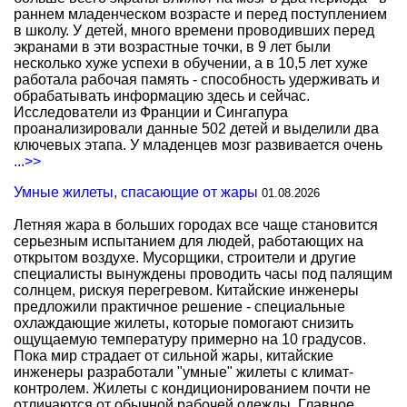
раннем младенческом возрасте и перед поступлением
в школу. У детей, много времени проводивших перед
экранами в эти возрастные точки, в 9 лет были
несколько хуже успехи в обучении, а в 10,5 лет хуже
работала рабочая память - способность удерживать и
обрабатывать информацию здесь и сейчас.
Исследователи из Франции и Сингапура
проанализировали данные 502 детей и выделили два
ключевых этапа. У младенцев мозг развивается очень
...>>
Умные жилеты, спасающие от жары
01.08.2026
Летняя жара в больших городах все чаще становится
серьезным испытанием для людей, работающих на
открытом воздухе. Мусорщики, строители и другие
специалисты вынуждены проводить часы под палящим
солнцем, рискуя перегревом. Китайские инженеры
предложили практичное решение - специальные
охлаждающие жилеты, которые помогают снизить
ощущаемую температуру примерно на 10 градусов.
Пока мир страдает от сильной жары, китайские
инженеры разработали "умные" жилеты с климат-
контролем. Жилеты с кондиционированием почти не
отличаются от обычной рабочей одежды. Главное