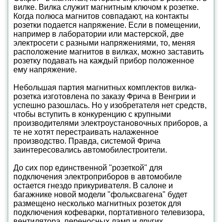
вилке. Вилка служит магнитным ключом к розетке.
Когда полюса магнитов совпадают, на контакты
розетки подается напряжение. Если в помещении,
например в лаборатории или мастерской, две
электросети с разными напряжениями, то, меняя
расположение магнитов в вилках, можно заставить
розетку подавать на каждый прибор положенное
ему напряжение.
Небольшая партия магнитных комплектов вилка-
розетка изготовлена по заказу Фрича в Венгрии и
успешно разошлась. Но у изобретателя нет средств,
чтобы вступить в конкуренцию с крупными
производителями электроустановочных приборов, а
те не хотят перестраивать налаженное
производство. Правда, системой Фрича
заинтересовались автомобилестроители.
До сих пор единственной "розеткой" для
подключения электроприборов в автомобиле
остается гнездо прикуривателя. В салоне и
багажнике новой модели "фольксвагена" будет
размещено несколько магнитных розеток для
подключения кофеварки, портативного телевизора,
вентилятора, переносных ламп и других