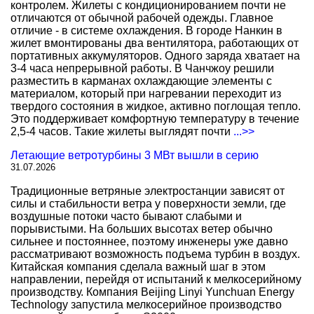
контролем. Жилеты с кондиционированием почти не
отличаются от обычной рабочей одежды. Главное
отличие - в системе охлаждения. В городе Нанкин в
жилет вмонтированы два вентилятора, работающих от
портативных аккумуляторов. Одного заряда хватает на
3-4 часа непрерывной работы. В Чанчжоу решили
разместить в карманах охлаждающие элементы с
материалом, который при нагревании переходит из
твердого состояния в жидкое, активно поглощая тепло.
Это поддерживает комфортную температуру в течение
2,5-4 часов. Такие жилеты выглядят почти
...>>
Летающие ветротурбины 3 МВт вышли в серию
31.07.2026
Традиционные ветряные электростанции зависят от
силы и стабильности ветра у поверхности земли, где
воздушные потоки часто бывают слабыми и
порывистыми. На больших высотах ветер обычно
сильнее и постояннее, поэтому инженеры уже давно
рассматривают возможность подъема турбин в воздух.
Китайская компания сделала важный шаг в этом
направлении, перейдя от испытаний к мелкосерийному
производству. Компания Beijing Linyi Yunchuan Energy
Technology запустила мелкосерийное производство