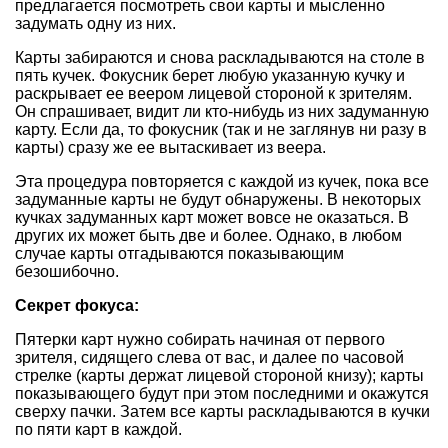
предлагается посмотреть свои карты и мысленно
задумать одну из них.
Карты забираются и снова раскладываются на столе в
пять кучек. Фокусник берет любую указанную кучку и
раскрывает ее веером лицевой стороной к зрителям.
Он спрашивает, видит ли кто-нибудь из них задуманную
карту. Если да, то фокусник (так и не заглянув ни разу в
карты) сразу же ее вытаскивает из веера.
Эта процедура повторяется с каждой из кучек, пока все
задуманные карты не будут обнаружены. В некоторых
кучках задуманных карт может вовсе не оказаться. В
других их может быть две и более. Однако, в любом
случае карты отгадываются показывающим
безошибочно.
Секрет фокуса:
Пятерки карт нужно собирать начиная от первого
зрителя, сидящего слева от вас, и далее по часовой
стрелке (карты держат лицевой стороной книзу); карты
показывающего будут при этом последними и окажутся
сверху пачки. Затем все карты раскладываются в кучки
по пяти карт в каждой.