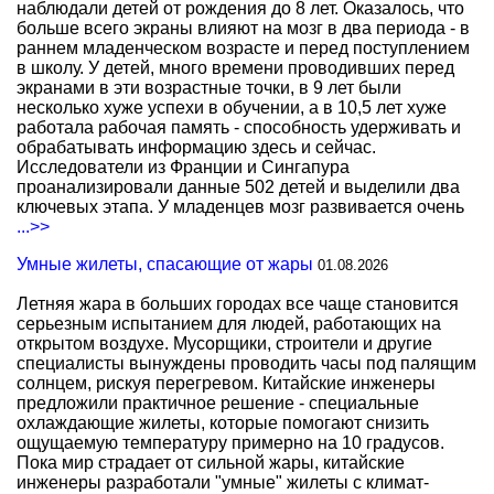
наблюдали детей от рождения до 8 лет. Оказалось, что
больше всего экраны влияют на мозг в два периода - в
раннем младенческом возрасте и перед поступлением
в школу. У детей, много времени проводивших перед
экранами в эти возрастные точки, в 9 лет были
несколько хуже успехи в обучении, а в 10,5 лет хуже
работала рабочая память - способность удерживать и
обрабатывать информацию здесь и сейчас.
Исследователи из Франции и Сингапура
проанализировали данные 502 детей и выделили два
ключевых этапа. У младенцев мозг развивается очень
...>>
Умные жилеты, спасающие от жары
01.08.2026
Летняя жара в больших городах все чаще становится
серьезным испытанием для людей, работающих на
открытом воздухе. Мусорщики, строители и другие
специалисты вынуждены проводить часы под палящим
солнцем, рискуя перегревом. Китайские инженеры
предложили практичное решение - специальные
охлаждающие жилеты, которые помогают снизить
ощущаемую температуру примерно на 10 градусов.
Пока мир страдает от сильной жары, китайские
инженеры разработали "умные" жилеты с климат-