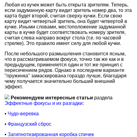
Любая из кучек может быть открыта зрителям. Теперь,
если задуманную карту видит зритель номер два, то эта
карта будет второй, считая сверху кучки. Если свою
карту видит четвертый зритель, она будет четвертой в
кучке. Иными словами, местоположение задуманной
карты в кучке будет соответствовать номеру зрителя,
считая слева направо вокруг стола (т.е. по часовой
стрелке). Это правило имеет силу для любой кучки.
После небольшого размышления становится ясным,
что в рассматриваемом фокусе, точно так же как и в
предыдущем, применяется один и тот же принцип с
пересечением рядов. Однако в последнем варианте
"пружинка" замаскирована гораздо лучше, благодаря
чему получается значительно больший внешний
эффект.
Рекомендуем интересные статьи
раздела
Эффектные фокусы и их разгадки
:
▪
Чудо-веревка
▪
Французский сброс
▪
Загипнотизированная коробка спичек