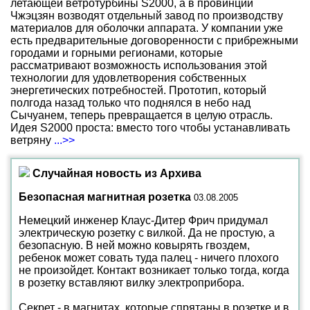
летающей ветротурбины S2000, а в провинции
Чжэцзян возводят отдельный завод по производству
материалов для оболочки аппарата. У компании уже
есть предварительные договоренности с прибрежными
городами и горными регионами, которые
рассматривают возможность использования этой
технологии для удовлетворения собственных
энергетических потребностей. Прототип, который
полгода назад только что поднялся в небо над
Сычуанем, теперь превращается в целую отрасль.
Идея S2000 проста: вместо того чтобы устанавливать
ветряну
...>>
Случайная новость из Архива
Безопасная магнитная розетка
03.08.2005
Немецкий инженер Клаус-Дитер Фрич придумал
электрическую розетку с вилкой. Да не простую, а
безопасную. В ней можно ковырять гвоздем,
ребенок может совать туда палец - ничего плохого
не произойдет. Контакт возникает только тогда, когда
в розетку вставляют вилку электроприбора.
Секрет - в магнитах, которые спрятаны в розетке и в