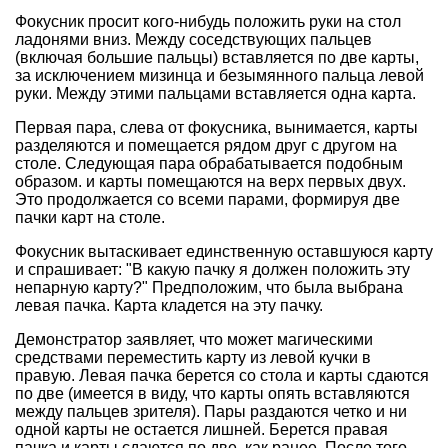
Фокусник просит кого-нибудь положить руки на стол
ладонями вниз. Между соседствующих пальцев
(включая большие пальцы) вставляется по две карты,
за исключением мизинца и безымянного пальца левой
руки. Между этими пальцами вставляется одна карта.
Первая пара, слева от фокусника, вынимается, карты
разделяются и помещается рядом друг с другом на
столе. Следующая пара обрабатывается подобным
образом. и карты помещаются на верх первых двух.
Это продолжается со всеми парами, формируя две
пачки карт на столе.
Фокусник вытаскивает единственную оставшуюся карту
и спрашивает: "В какую пачку я должен положить эту
непарную карту?" Предположим, что была выбрана
левая пачка. Карта кладется на эту пачку.
Демонстратор заявляет, что может магическими
средствами переместить карту из левой кучки в
правую. Левая пачка берется со стола и карты сдаются
по две (имеется в виду, что карты опять вставляются
между пальцев зрителя). Пары раздаются четко и ни
одной карты не остается лишней. Берется правая
пачка и карты сдаются по две, как ранее. После того,