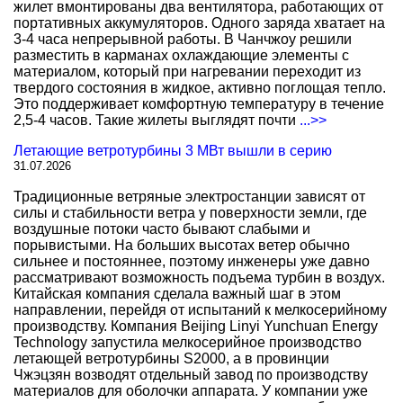
жилет вмонтированы два вентилятора, работающих от
портативных аккумуляторов. Одного заряда хватает на
3-4 часа непрерывной работы. В Чанчжоу решили
разместить в карманах охлаждающие элементы с
материалом, который при нагревании переходит из
твердого состояния в жидкое, активно поглощая тепло.
Это поддерживает комфортную температуру в течение
2,5-4 часов. Такие жилеты выглядят почти
...>>
Летающие ветротурбины 3 МВт вышли в серию
31.07.2026
Традиционные ветряные электростанции зависят от
силы и стабильности ветра у поверхности земли, где
воздушные потоки часто бывают слабыми и
порывистыми. На больших высотах ветер обычно
сильнее и постояннее, поэтому инженеры уже давно
рассматривают возможность подъема турбин в воздух.
Китайская компания сделала важный шаг в этом
направлении, перейдя от испытаний к мелкосерийному
производству. Компания Beijing Linyi Yunchuan Energy
Technology запустила мелкосерийное производство
летающей ветротурбины S2000, а в провинции
Чжэцзян возводят отдельный завод по производству
материалов для оболочки аппарата. У компании уже