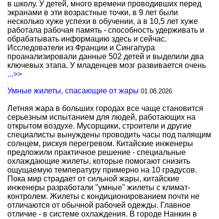
в школу. У детей, много времени проводивших перед
экранами в эти возрастные точки, в 9 лет были
несколько хуже успехи в обучении, а в 10,5 лет хуже
работала рабочая память - способность удерживать и
обрабатывать информацию здесь и сейчас.
Исследователи из Франции и Сингапура
проанализировали данные 502 детей и выделили два
ключевых этапа. У младенцев мозг развивается очень
...>>
Умные жилеты, спасающие от жары
01.08.2026
Летняя жара в больших городах все чаще становится
серьезным испытанием для людей, работающих на
открытом воздухе. Мусорщики, строители и другие
специалисты вынуждены проводить часы под палящим
солнцем, рискуя перегревом. Китайские инженеры
предложили практичное решение - специальные
охлаждающие жилеты, которые помогают снизить
ощущаемую температуру примерно на 10 градусов.
Пока мир страдает от сильной жары, китайские
инженеры разработали "умные" жилеты с климат-
контролем. Жилеты с кондиционированием почти не
отличаются от обычной рабочей одежды. Главное
отличие - в системе охлаждения. В городе Нанкин в