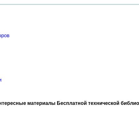
оров
и
нтересные материалы Бесплатной технической библио