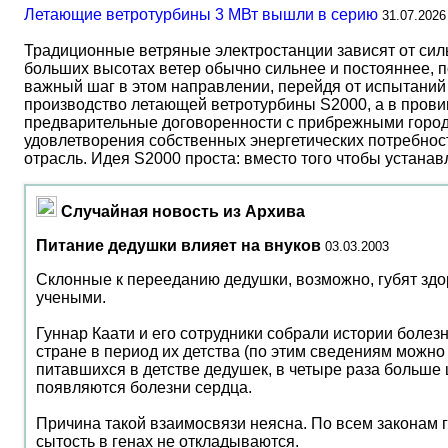
Летающие ветротурбины 3 МВт вышли в серию
31.07.2026
Традиционные ветряные электростанции зависят от сил
больших высотах ветер обычно сильнее и постояннее, 
важный шаг в этом направлении, перейдя от испытаний 
производство летающей ветротурбины S2000, а в прови
предварительные договоренности с прибрежными город
удовлетворения собственных энергетических потребност
отрасль. Идея S2000 проста: вместо того чтобы устана
Случайная новость из Архива
Питание дедушки влияет на внуков
03.03.2003
Склонные к перееданию дедушки, возможно, губят здо
учеными.
Гуннар Каати и его сотрудники собрали истории болез
стране в период их детства (по этим сведениям можно с
питавшихся в детстве дедушек, в четыре раза больше 
появляются болезни сердца.
Причина такой взаимосвязи неясна. По всем законам г
сытость в генах не откладываются.