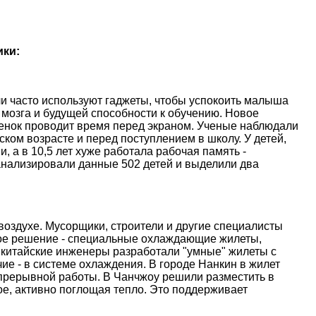
ики:
и часто используют гаджеты, чтобы успокоить малыша
 мозга и будущей способности к обучению. Новое
ебенок проводит время перед экраном. Ученые наблюдали
ском возрасте и перед поступлением в школу. У детей,
, а в 10,5 лет хуже работала рабочая память -
анализировали данные 502 детей и выделили два
оздухе. Мусорщики, строители и другие специалисты
ое решение - специальные охлаждающие жилеты,
 китайские инженеры разработали "умные" жилеты с
е - в системе охлаждения. В городе Нанкин в жилет
епрерывной работы. В Чанчжоу решили разместить в
е, активно поглощая тепло. Это поддерживает