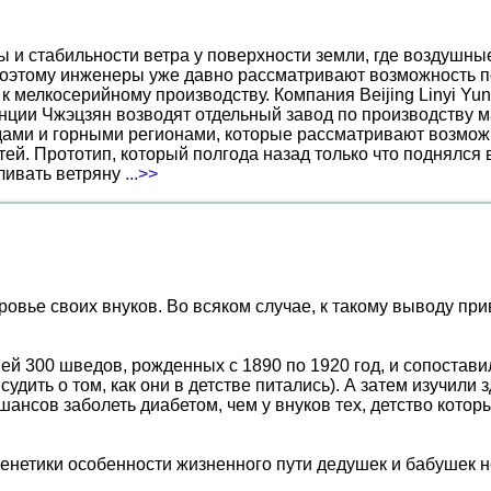
ы и стабильности ветра у поверхности земли, где воздушн
поэтому инженеры уже давно рассматривают возможность по
к мелкосерийному производству. Компания Beijing Linyi Yu
нции Чжэцзян возводят отдельный завод по производству м
ами и горными регионами, которые рассматривают возможн
ей. Прототип, который полгода назад только что поднялся
вливать ветряну
...>>
ровье своих внуков. Во всяком случае, к такому выводу п
ней 300 шведов, рожденных с 1890 по 1920 год, и сопостав
удить о том, как они в детстве питались). А затем изучили 
шансов заболеть диабетом, чем у внуков тех, детство кото
енетики особенности жизненного пути дедушек и бабушек не