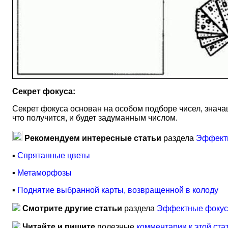
Секрет фокуса:
Секрет фокуса основан на особом подборе чисел, значащ
что получится, и будет задуманным числом.
Рекомендуем интересные статьи
раздела
Эффектн
▪
Спрятанные цветы
▪
Метаморфозы
▪
Поднятие выбранной карты, возвращенной в колоду
Смотрите другие статьи
раздела
Эффектные фокусы
Читайте и пишите
полезные
комментарии к этой ста