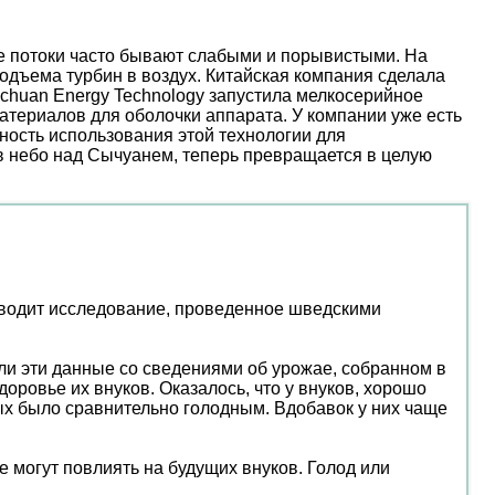
ые потоки часто бывают слабыми и порывистыми. На
дъема турбин в воздух. Китайская компания сделала
nchuan Energy Technology запустила мелкосерийное
атериалов для оболочки аппарата. У компании уже есть
ость использования этой технологии для
 в небо над Сычуанем, теперь превращается в целую
риводит исследование, проведенное шведскими
или эти данные со сведениями об урожае, собранном в
здоровье их внуков. Оказалось, что у внуков, хорошо
рых было сравнительно голодным. Вдобавок у них чаще
 могут повлиять на будущих внуков. Голод или