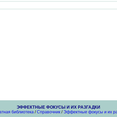
ЭФФЕКТНЫЕ ФОКУСЫ И ИХ РАЗГАДКИ
атная библиотека
/
Справочник
/
Эффектные фокусы и их ра