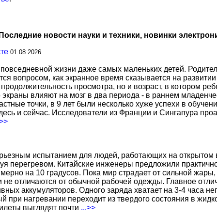
Последние новости науки и техники, новинки электрон
сте
01.08.2026
повседневной жизни даже самых маленьких детей. Родител
тся вопросом, как экранное время сказывается на развитии
о продолжительность просмотра, но и возраст, в котором р
о экраны влияют на мозг в два периода - в раннем младенче
тные точки, в 9 лет были несколько хуже успехи в обучении
есь и сейчас. Исследователи из Франции и Сингапура про
.>>
ерьезным испытанием для людей, работающих на открытом в
уя перегревом. Китайские инженеры предложили практичн
ерно на 10 градусов. Пока мир страдает от сильной жары,
не отличаются от обычной рабочей одежды. Главное отличи
вных аккумуляторов. Одного заряда хватает на 3-4 часа н
 при нагревании переходит из твердого состояния в жидко
жилеты выглядят почти
...>>