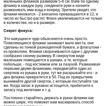
маленьких флажков размером 5-8 см. Взяв по одному
флажку в каждую руку, соедините руки и начните
размахивать ими взад и вперед. Зрители увидят, что
флажки множатся - 2 внезапно превращаются в 12, и
число их быстро растет. Флаги увеличиваются не только
в количестве, но и в размере.
Секрет фокуса:
Это кажущееся чудо объясняется очень просто.
Появляющиеся флажки занимают мало места: они
сделаны из тонкой разноцветной бумаги, а флагштоки -
из проволоки. Флажки сворачиваются одни с другими
сообразно своему размеру. В свернутом виде
маленькие помещаются в рукаве, а те, которые
побольше, - под костюмом или за пазухой. Размахивая
первыми двумя флажками, передвигайте один из
свертков из рукава в руки, тут же раскрывайте его - и
два флажка превратятся в 50. Под их прикрытием
вынимайте другой сверток, с которым поступайте так
же. Когда запас в рукавах истощится, прибегните к
запасу под жилетами и т. д.
Постоянно старайтесь держать в руках флажки как
можно шире, что поможет вам маскировать способ