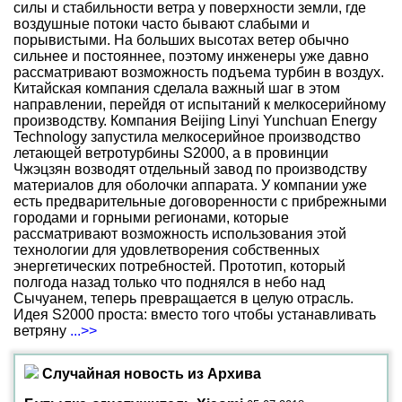
силы и стабильности ветра у поверхности земли, где
воздушные потоки часто бывают слабыми и
порывистыми. На больших высотах ветер обычно
сильнее и постояннее, поэтому инженеры уже давно
рассматривают возможность подъема турбин в воздух.
Китайская компания сделала важный шаг в этом
направлении, перейдя от испытаний к мелкосерийному
производству. Компания Beijing Linyi Yunchuan Energy
Technology запустила мелкосерийное производство
летающей ветротурбины S2000, а в провинции
Чжэцзян возводят отдельный завод по производству
материалов для оболочки аппарата. У компании уже
есть предварительные договоренности с прибрежными
городами и горными регионами, которые
рассматривают возможность использования этой
технологии для удовлетворения собственных
энергетических потребностей. Прототип, который
полгода назад только что поднялся в небо над
Сычуанем, теперь превращается в целую отрасль.
Идея S2000 проста: вместо того чтобы устанавливать
ветряну
...>>
Случайная новость из Архива