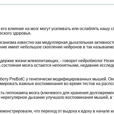
его влияние на мозг могут усиливать или ослаблять нашу 
еского здоровья.
ганизма известно как медуллярная дыхательная активность
ение имеет небольшое скопление нейронов в так называемо
ержке жизни млекопитающих, - говорит нейробиолог Нозом
 состояния мозга остаются непонятными, недавние исслед
боту PreBotC у генетически модифицированных мышей. Они
ровать важные воспоминания во время тестов на распозн
ость гиппокампа мозга (ключевого для хранения долговреме
 нерегулярное дыхание улучшало воспоминания мышей, в 
онстрировали, что переход от выдоха к вдоху в начале ил