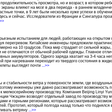
о продолжительность просмотра, но и возраст, в котором р
о экраны влияют на мозг в два периода - в раннем младенче
тные точки, в 9 лет были несколько хуже успехи в обучении
есь и сейчас. Исследователи из Франции и Сингапура про
.>>
ерьезным испытанием для людей, работающих на открытом в
уя перегревом. Китайские инженеры предложили практичн
ерно на 10 градусов. Пока мир страдает от сильной жары,
не отличаются от обычной рабочей одежды. Главное отличи
вных аккумуляторов. Одного заряда хватает на 3-4 часа н
 при нагревании переходит из твердого состояния в жидко
жилеты выглядят почти
...>>
ы и стабильности ветра у поверхности земли, где воздушн
поэтому инженеры уже давно рассматривают возможность по
к мелкосерийному производству. Компания Beijing Linyi Yu
нции Чжэцзян возводят отдельный завод по производству м
ами и горными регионами, которые рассматривают возможн
ей. Прототип, который полгода назад только что поднялся
вливать ветряну
...>>