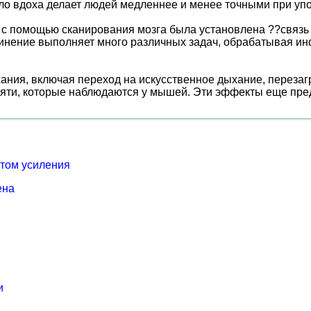
ачало вдоха делает людей медленнее и менее точными при 
м с помощью сканирования мозга была установлена ??связь
динение выполняет много различных задач, обрабатывая ин
ания, включая переход на искусственное дыхание, перезаг
мяти, которые наблюдаются у мышей. Эти эффекты еще пре
том усиления
ена
и