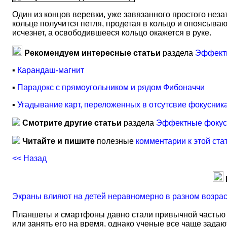
Один из концов веревки, уже завязанного простого незатя
кольце получится петля, продетая в кольцо и опоясываю
исчезнет, а освободившееся кольцо окажется в руке.
Рекомендуем интересные статьи
раздела
Эффектн
▪
Карандаш-магнит
▪
Парадокс с прямоугольником и рядом Фибоначчи
▪
Угадывание карт, переложенных в отсутсвие фокусник
Смотрите другие статьи
раздела
Эффектные фокусы
Читайте и пишите
полезные
комментарии к этой ста
<< Назад
Экраны влияют на детей неравномерно в разном возра
Планшеты и смартфоны давно стали привычной частью 
или занять его на время, однако ученые все чаще задаю