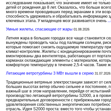
исследование показывает, что значение имеет не тольк
детей от рождения до 8 лет. Оказалось, что больше всег
много времени проводивших перед экранами в эти возрас
способность удерживать и обрабатывать информацию зд
ключевых этапа. У младенцев мозг развивается очень
..
Умные жилеты, спасающие от жары
01.08.2026
Летняя жара в больших городах все чаще становится с
вынуждены проводить часы под палящим солнцем, риск
которые помогают снизить ощущаемую температуру прим
климат-контролем. Жилеты с кондиционированием почти 
вмонтированы два вентилятора, работающих от портати
карманах охлаждающие элементы с материалом, который
комфортную температуру в течение 2,5-4 часов. Такие 
Летающие ветротурбины 3 МВт вышли в серию
31.07.2026
Традиционные ветряные электростанции зависят от сил
больших высотах ветер обычно сильнее и постояннее, 
важный шаг в этом направлении, перейдя от испытаний 
производство летающей ветротурбины S2000, а в прови
предварительные договоренности с прибрежными город
удовлетворения собственных энергетических потребност
отрасль. Идея S2000 проста: вместо того чтобы устана