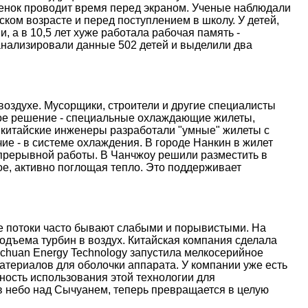
ебенок проводит время перед экраном. Ученые наблюдали
ском возрасте и перед поступлением в школу. У детей,
, а в 10,5 лет хуже работала рабочая память -
анализировали данные 502 детей и выделили два
оздухе. Мусорщики, строители и другие специалисты
ое решение - специальные охлаждающие жилеты,
 китайские инженеры разработали "умные" жилеты с
е - в системе охлаждения. В городе Нанкин в жилет
епрерывной работы. В Чанчжоу решили разместить в
е, активно поглощая тепло. Это поддерживает
ые потоки часто бывают слабыми и порывистыми. На
дъема турбин в воздух. Китайская компания сделала
nchuan Energy Technology запустила мелкосерийное
атериалов для оболочки аппарата. У компании уже есть
ость использования этой технологии для
 в небо над Сычуанем, теперь превращается в целую