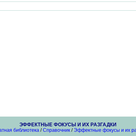
ЭФФЕКТНЫЕ ФОКУСЫ И ИХ РАЗГАДКИ
атная библиотека
/
Справочник
/
Эффектные фокусы и их ра