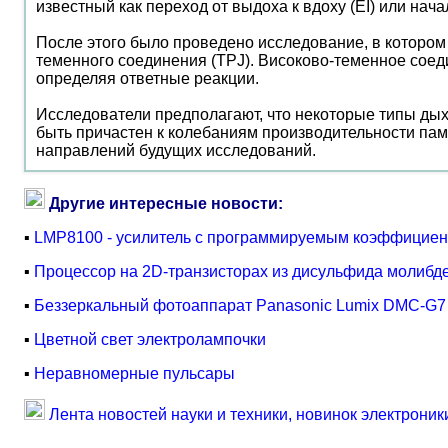
известный как переход от выдоха к вдоху (EI) или н
После этого было проведено исследование, в которо
теменного соединения (TPJ). Високово-теменное сое
определяя ответные реакции.
Исследователи предполагают, что некоторые типы дых
быть причастен к колебаниям производительности па
направлений будущих исследований.
Другие интересные новости:
▪
LMP8100 - усилитель с программируемым коэффициен
▪
Процессор на 2D-транзисторах из дисульфида молибд
▪
Беззеркальный фотоаппарат Panasonic Lumix DMC-G7
▪
Цветной свет электролампочки
▪
Неравномерные пульсары
Лента новостей науки и техники, новинок электроник