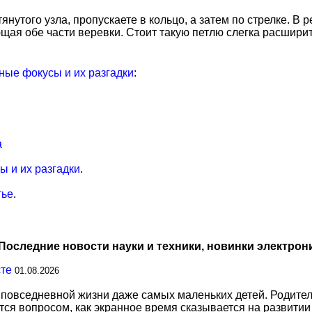
нутого узла, пропускаете в кольцо, а затем по стрелке. В р
щая обе части веревки. Стоит такую петлю слегка расширить
ые фокусы и их разгадки
:
а
 и их разгадки
.
тье
.
Последние новости науки и техники, новинки электрон
сте
01.08.2026
повседневной жизни даже самых маленьких детей. Родител
тся вопросом, как экранное время сказывается на развитии