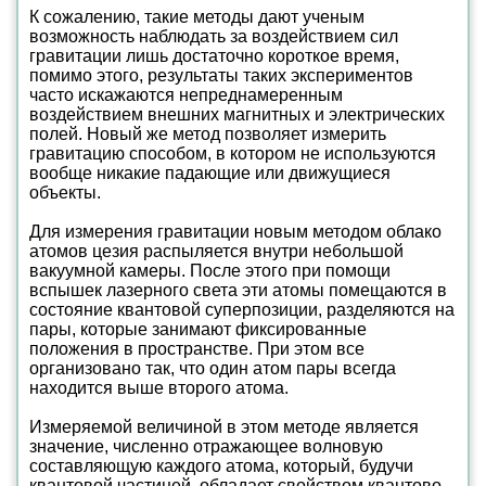
К сожалению, такие методы дают ученым
возможность наблюдать за воздействием сил
гравитации лишь достаточно короткое время,
помимо этого, результаты таких экспериментов
часто искажаются непреднамеренным
воздействием внешних магнитных и электрических
полей. Новый же метод позволяет измерить
гравитацию способом, в котором не используются
вообще никакие падающие или движущиеся
объекты.
Для измерения гравитации новым методом облако
атомов цезия распыляется внутри небольшой
вакуумной камеры. После этого при помощи
вспышек лазерного света эти атомы помещаются в
состояние квантовой суперпозиции, разделяются на
пары, которые занимают фиксированные
положения в пространстве. При этом все
организовано так, что один атом пары всегда
находится выше второго атома.
Измеряемой величиной в этом методе является
значение, численно отражающее волновую
составляющую каждого атома, который, будучи
квантовой частицей, обладает свойством квантово-