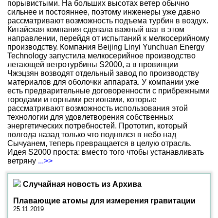
порывистыми. На больших высотах ветер обычно
сильнее и постояннее, поэтому инженеры уже давно
рассматривают возможность подъема турбин в воздух.
Китайская компания сделала важный шаг в этом
направлении, перейдя от испытаний к мелкосерийному
производству. Компания Beijing Linyi Yunchuan Energy
Technology запустила мелкосерийное производство
летающей ветротурбины S2000, а в провинции
Чжэцзян возводят отдельный завод по производству
материалов для оболочки аппарата. У компании уже
есть предварительные договоренности с прибрежными
городами и горными регионами, которые
рассматривают возможность использования этой
технологии для удовлетворения собственных
энергетических потребностей. Прототип, который
полгода назад только что поднялся в небо над
Сычуанем, теперь превращается в целую отрасль.
Идея S2000 проста: вместо того чтобы устанавливать
ветряну
...>>
Случайная новость из Архива
Плавающие атомы для измерения гравитации
25.11.2019