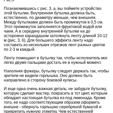
Познакомившись с рис. 3, а, вы поймете устройство
этой бутылки. Внутренняя бутылка должна быть,
естественно, по диаметру меньше, чем внешняя.
Между бутылками должен быть промежуток в 0,5 см.
Этот промежуток заполняется фруктовой водой или
чаем. А в середину внутренней бутылки на до
осторожно карандашом затолкнуть ленту длиной 10-12
м (рис. 3, б). Для большего эффекта ленту надо
составить из нескольких отрезков лент разных цветов
по 2-3 м каждый.
Ленту помещают в бутылку так, чтобы исполнитель мог
легко двумя пальцами достать ее в нужный момент.
Наполняя фужеры, бутылку следует держать так, чтобы
зрители не видели горлышка. Оно должно быть
направлено в сторону боковой кулисы.
И еще одна очень важная деталь: не забудьте бутылку,
которую сделает мастер, покрасить в тот цвет, которым
обладает настоящая бутылка из-под лимонада. Кроме
того, ее надо соответствующим образом оформить
внешне - обернуть горлышко серебряной бумагой и
прикрепить нужную этикетку. Чем естественней