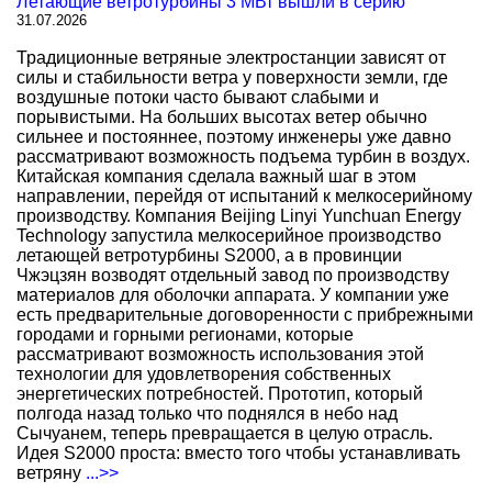
Летающие ветротурбины 3 МВт вышли в серию
31.07.2026
Традиционные ветряные электростанции зависят от
силы и стабильности ветра у поверхности земли, где
воздушные потоки часто бывают слабыми и
порывистыми. На больших высотах ветер обычно
сильнее и постояннее, поэтому инженеры уже давно
рассматривают возможность подъема турбин в воздух.
Китайская компания сделала важный шаг в этом
направлении, перейдя от испытаний к мелкосерийному
производству. Компания Beijing Linyi Yunchuan Energy
Technology запустила мелкосерийное производство
летающей ветротурбины S2000, а в провинции
Чжэцзян возводят отдельный завод по производству
материалов для оболочки аппарата. У компании уже
есть предварительные договоренности с прибрежными
городами и горными регионами, которые
рассматривают возможность использования этой
технологии для удовлетворения собственных
энергетических потребностей. Прототип, который
полгода назад только что поднялся в небо над
Сычуанем, теперь превращается в целую отрасль.
Идея S2000 проста: вместо того чтобы устанавливать
ветряну
...>>