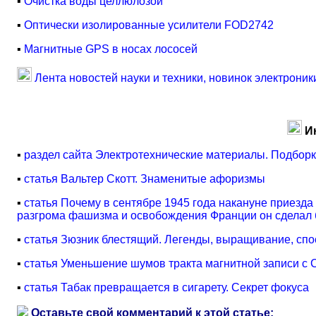
▪
Очистка воды целлюлозой
▪
Оптически изолированные усилители FOD2742
▪
Магнитные GPS в носах лососей
Лента новостей науки и техники, новинок электроник
И
▪
раздел сайта Электротехнические материалы. Подборк
▪
статья Вальтер Скотт. Знаменитые афоризмы
▪
статья Почему в сентябре 1945 года накануне приезда
разгрома фашизма и освобождения Франции он сделал
▪
статья Зюзник блестящий. Легенды, выращивание, сп
▪
статья Уменьшение шумов тракта магнитной записи с 
▪
статья Табак превращается в сигарету. Секрет фокуса
Оставьте свой комментарий к этой статье: