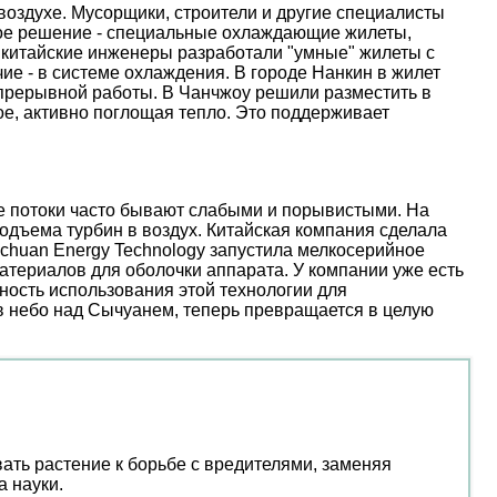
оздухе. Мусорщики, строители и другие специалисты
ое решение - специальные охлаждающие жилеты,
 китайские инженеры разработали "умные" жилеты с
е - в системе охлаждения. В городе Нанкин в жилет
епрерывной работы. В Чанчжоу решили разместить в
е, активно поглощая тепло. Это поддерживает
ые потоки часто бывают слабыми и порывистыми. На
дъема турбин в воздух. Китайская компания сделала
nchuan Energy Technology запустила мелкосерийное
атериалов для оболочки аппарата. У компании уже есть
ость использования этой технологии для
 в небо над Сычуанем, теперь превращается в целую
ать растение к борьбе с вредителями, заменяя
а науки.