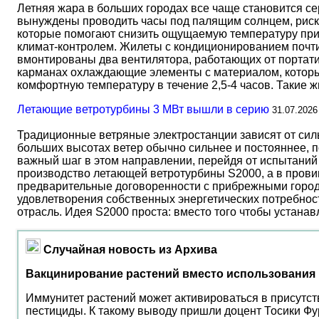
Летняя жара в больших городах все чаще становится с
вынуждены проводить часы под палящим солнцем, риск
которые помогают снизить ощущаемую температуру прим
климат-контролем. Жилеты с кондиционированием почти 
вмонтированы два вентилятора, работающих от портати
карманах охлаждающие элементы с материалом, который
комфортную температуру в течение 2,5-4 часов. Такие 
Летающие ветротурбины 3 МВт вышли в серию
31.07.2026
Традиционные ветряные электростанции зависят от сил
больших высотах ветер обычно сильнее и постояннее, 
важный шаг в этом направлении, перейдя от испытаний 
производство летающей ветротурбины S2000, а в прови
предварительные договоренности с прибрежными город
удовлетворения собственных энергетических потребност
отрасль. Идея S2000 проста: вместо того чтобы устана
Случайная новость из Архива
Вакцинирование растений вместо использования
Иммунитет растений может активироваться в присутст
пестициды. К такому выводу пришли доцент Тосики Фур