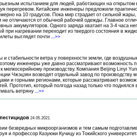
ерьезным испытанием для людей, работающих на открытом в
уя перегревом. Китайские инженеры предложили практичн
ерно на 10 градусов. Пока мир страдает от сильной жары,
не отличаются от обычной рабочей одежды. Главное отличи
вных аккумуляторов. Одного заряда хватает на 3-4 часа н
 при нагревании переходит из твердого состояния в жидко
жилеты выглядят почти
...>>
ы и стабильности ветра у поверхности земли, где воздушн
поэтому инженеры уже давно рассматривают возможность по
к мелкосерийному производству. Компания Beijing Linyi Yu
нции Чжэцзян возводят отдельный завод по производству м
ами и горными регионами, которые рассматривают возможн
ей. Прототип, который полгода назад только что поднялся
вливать ветряну
...>>
 пестицидов
24.05.2021
вии безвредных микроорганизмов и тем самым подготавлив
уя и профессор Казуюки Кучицу из Токийского университет