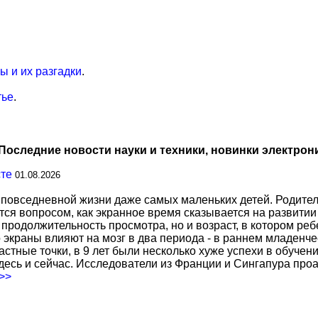
 и их разгадки
.
тье
.
Последние новости науки и техники, новинки электрон
сте
01.08.2026
повседневной жизни даже самых маленьких детей. Родител
тся вопросом, как экранное время сказывается на развитии
о продолжительность просмотра, но и возраст, в котором р
о экраны влияют на мозг в два периода - в раннем младенче
тные точки, в 9 лет были несколько хуже успехи в обучении
есь и сейчас. Исследователи из Франции и Сингапура про
.>>