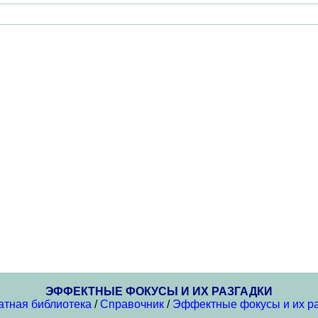
ЭФФЕКТНЫЕ ФОКУСЫ И ИХ РАЗГАДКИ
атная библиотека
/
Справочник
/
Эффектные фокусы и их ра