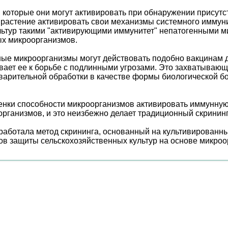
которые они могут активировать при обнаружении присутст
растение активировать свои механизмы системного иммунит
льтур такими "активирующими иммунитет" непатогенными м
ых микроорганизмов.
ные микроорганизмы могут действовать подобно вакцинам 
вает ее к борьбе с подлинными угрозами. Это захватывающ
варительной обработки в качестве формы биологической б
ценки способности микроорганизмов активировать иммунну
организмов, и это неизбежно делает традиционный скрини
работала метод скрининга, основанный на культивированных
дов защиты сельскохозяйственных культур на основе микро