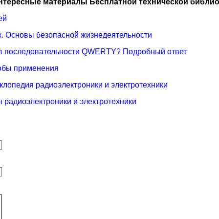
нтересные материалы Бесплатной технической библио
ей
к. Основы безопасной жизнедеятельности
я в последовательности QWERTY? Подробный ответ
собы применения
иклопедия радиоэлектроники и электротехники
 радиоэлектроники и электротехники