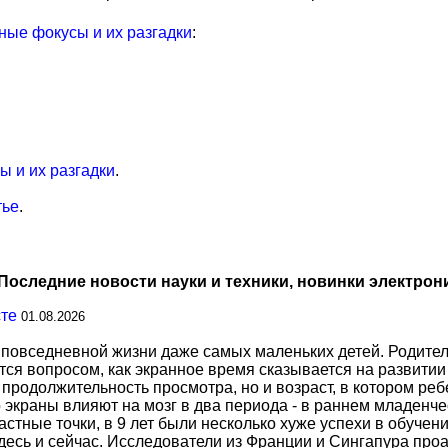
ые фокусы и их разгадки
:
 и их разгадки
.
тье
.
Последние новости науки и техники, новинки электрон
сте
01.08.2026
повседневной жизни даже самых маленьких детей. Родител
тся вопросом, как экранное время сказывается на развитии
о продолжительность просмотра, но и возраст, в котором р
о экраны влияют на мозг в два периода - в раннем младенче
тные точки, в 9 лет были несколько хуже успехи в обучении
есь и сейчас. Исследователи из Франции и Сингапура про