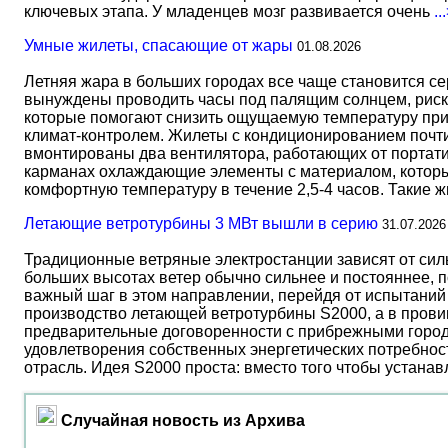
ключевых этапа. У младенцев мозг развивается очень
..
Умные жилеты, спасающие от жары
01.08.2026
Летняя жара в больших городах все чаще становится с
вынуждены проводить часы под палящим солнцем, риск
которые помогают снизить ощущаемую температуру прим
климат-контролем. Жилеты с кондиционированием почти 
вмонтированы два вентилятора, работающих от портати
карманах охлаждающие элементы с материалом, который
комфортную температуру в течение 2,5-4 часов. Такие 
Летающие ветротурбины 3 МВт вышли в серию
31.07.2026
Традиционные ветряные электростанции зависят от сил
больших высотах ветер обычно сильнее и постояннее, 
важный шаг в этом направлении, перейдя от испытаний 
производство летающей ветротурбины S2000, а в прови
предварительные договоренности с прибрежными город
удовлетворения собственных энергетических потребност
отрасль. Идея S2000 проста: вместо того чтобы устана
Случайная новость из Архива