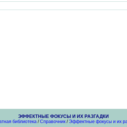
ЭФФЕКТНЫЕ ФОКУСЫ И ИХ РАЗГАДКИ
атная библиотека
/
Справочник
/
Эффектные фокусы и их ра