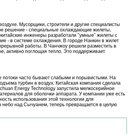
оздухе. Мусорщики, строители и другие специалисты
ое решение - специальные охлаждающие жилеты,
 китайские инженеры разработали "умные" жилеты с
е - в системе охлаждения. В городе Нанкин в жилет
епрерывной работы. В Чанчжоу решили разместить в
е, активно поглощая тепло. Это поддерживает
ые потоки часто бывают слабыми и порывистыми. На
дъема турбин в воздух. Китайская компания сделала
nchuan Energy Technology запустила мелкосерийное
атериалов для оболочки аппарата. У компании уже есть
ость использования этой технологии для
 в небо над Сычуанем, теперь превращается в целую