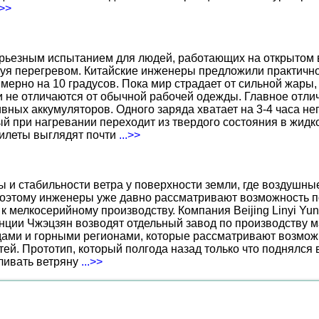
.>>
ерьезным испытанием для людей, работающих на открытом в
уя перегревом. Китайские инженеры предложили практичн
ерно на 10 градусов. Пока мир страдает от сильной жары,
не отличаются от обычной рабочей одежды. Главное отличи
вных аккумуляторов. Одного заряда хватает на 3-4 часа н
 при нагревании переходит из твердого состояния в жидко
жилеты выглядят почти
...>>
ы и стабильности ветра у поверхности земли, где воздушн
поэтому инженеры уже давно рассматривают возможность по
к мелкосерийному производству. Компания Beijing Linyi Yu
нции Чжэцзян возводят отдельный завод по производству м
ами и горными регионами, которые рассматривают возможн
ей. Прототип, который полгода назад только что поднялся
вливать ветряну
...>>