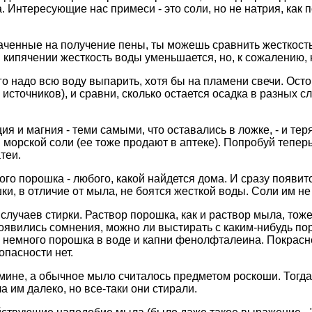
 Интересующие нас примеси - это соли, но не натрия, как п
раченные на получение пены, ты можешь сравнить жесткость
и кипячении жесткость воды уменьшается, но, к сожалению, н
го надо всю воду выпарить, хотя бы на пламени свечи. Ос
 источников), и сравни, сколько остается осадка в разных с
ия и магния - теми самыми, что оставались в ложке, - и те
 морской соли (ее тоже продают в аптеке). Попробуй тепер
атеи.
ого порошка - любого, какой найдется дома. И сразу появит
ки, в отличие от мыла, не боятся жесткой воды. Соли им не
случаев стирки. Раствор порошка, как и раствор мыла, тож
 появились сомнения, можно ли выстирать с каким-нибудь по
емного порошка в воде и капни фенолфталеина. Покраснел 
опасности нет.
ине, а обычное мыло считалось предметом роскоши. Тогда д
 им далеко, но все-таки они стирали.