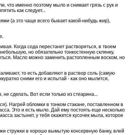
и, что именно поэтому мыло и снимает грязь с рук и
ятить как следует...
иями (а это чаще всего бывает какой-нибудь жир),
е.
вая. Когда сода перестанет растворяться, в твоем
 небольшую, но обязательно тонкостенную склянку,
ряться. Масло можно заменить растопленным воском, но
аливают, то есть добавляют в раствор соль (самую
куратно сними его и испытай - как оно мылится,
не сделать. Вот если только из стеарина...
ся). Нагрей обломки в тонком стакане, поставленном в
асса. Это и есть мыло. Дай ему постоять еще несколько
масса застынет, у тебя окажется кусочек мыла, которое
ложи стружки в хорошо вымытую консервную банку, влей