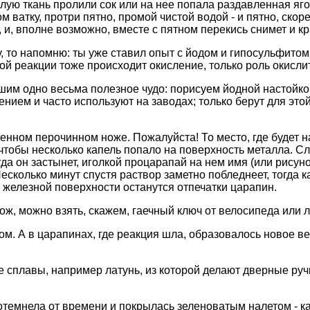
елую ткань пролили сок или на нее попала раздавленная яго
ватку, протри пятно, промой чистой водой - и пятно, скоре
и, вполне возможно, вместе с пятном перекись снимет и кра
, то напомню: ты уже ставил опыт с йодом и гипосульфитом
той реакции тоже происходит окисление, только роль окислит
шим одно весьма полезное чудо: порисуем йодной настойкой
нием и часто используют на заводах; только берут для этой
венном перочинном ноже. Пожалуйста! То место, где будет н
 чтобы несколько капель попало на поверхность металла. Сл
да он застынет, иголкой процарапай на нем имя (или рисуно
Несколько минут спустя раствор заметно побледнеет, тогда 
а железной поверхности останутся отпечатки царапин.
ож, можно взять, скажем, гаечный ключ от велосипеда или 
ом. А в царапинах, где реакция шла, образовалось новое в
ные сплавы, например латунь, из которой делают дверные ру
темнела от времени и покрылась зеленоватым налетом - как