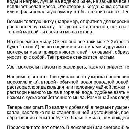
воды и нагрей, лучше на водяной бане, не забывая все 
всплывет белая масса. Это стеарин. Когда банка остыне
или в фильтровальную бумагу, чтобы стеарин высох. Тепе
Возьми толстую нитку (например, от фитиля для керосин
расплавленную массу. Поступай так до тех пор, пока на
теплой массой - и свеча из мыла готова.
Но вернемся к мылу. Отчего оно все-таки моет? Хитрость
будет "голова") легко соединяется с жирами и другими п
молекулы мыла прикрепляются к ней "головами", образуя
уносит их с собой. Так грязное становится чистым.
Увы, молекулы глазом не разглядеть, так что придется т
Например, вот что. Три одинаковых пузырька наполовину
морозильника), второй - обычной, водопроводной водой,
раствора хлорида кальция или половину чайной ложки гор
раствори немного мыла в горячей воде. Удобнее взять 
ножом с куска хозяйственного мыла. Размешай как след
Теперь сам опыт. По каплям добавляй в первый пузырек 
капли. Как только пена станет пышной и устойчивой, п
образования пены требуется больше мыла, чем дождево
Происходит это вот отчего. В дождевой (или снеговой) 