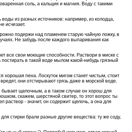
оваренная соль, а кальция и магния. Воду с такими
 воды из разных источников: например, из колодца,
е исчезает.
торожно подержи над пламенем старую чайную ложку, в
лучаях. Не забудь после каждого выпаривания как
ряет все свои моющие способности. Раствори в миске с
ь постирать в такой воде мылом какой-нибудь грязный
ся хорошая пена. Лоскуток мигом станет чистым, стоит
 вредят, они отстирывают грязь даже в морской воде.
е бывает щелочным, а в таком случае он хорош для
рошком, скажем, шерстяной свитер, то этот вопрос ты
раствор - значит, он содержит щелочь, а она для
ля стирки брали разные другие вещества: ту же соду,