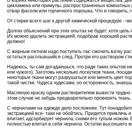
В корнях некоторых растений содержатся вещества, де
цикламена или примулы, распространенных комнатных ра
отвар фасоли или горчичного порошка. Что и говорить, г
От стирки всего шаг к другой химической процедуре - чис
Долгих объяснений при этих опытах не будет: хотя цель 
Их можно удалить экстракцией, подобрав хороший раство
должно!
С жирным пятном надо поступить так: смочить ватку рас
остаться расплывшийся след. Протри его раствором сти
Надеюсь, ты сам догадаешься, что ради таких опытов не
или чужого). Заготовь несколько лоскутков ткани, посад
некоторые ткани могут разрушаться или менять цвет под
такой чистке. Чудеса чудесами, но осторожность, знаешь
Масляную краску одним растворителем вывести трудно (
этом случае не забудь предварительно проверить ткань.
С чернилами на одежде дело посложнее. Тут понадобится
экстракцией все- таки не обойтись. Придется привлечь и
впитает, адсорбирует чернила, сними его тупым ножом. Е
полностью впитал в себя чернила. Остатки высохшего ме