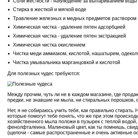
Соли жесткости - наблюдение за выпариванием воды
Стирка в жесткой и мягкой воде
Травление железных и медных предметов раствором
Химическая чистка - удаление пятен адсорбцией
Химическая чистка - удаление пятен экстракцией
Химическая чистка окислением
Чистка меди аммиаком, кислотой, нашатырем, одеко
Чистка умывальника марганцовкой и кислотой
Для полезных чудес требуются:
Между прочим, чуть ли не в каждом магазине, где прод
предки, не знавшие ни мыла, ни стиральных порошков, 
Нет, я не собираюсь учить тебя, как правильно стирать
которые помогут тебе понять, что же при этом происход
хозяйственного мыла положи в пузырек с теплой водой,
фенолфталеина. Малиновый цвет, как ты помнишь, свидет
(щелочи - самые распространенные и очень активные ос