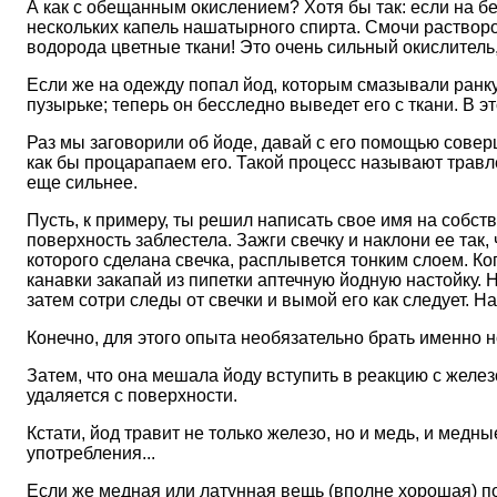
А как с обещанным окислением? Хотя бы так: если на б
нескольких капель нашатырного спирта. Смочи раствором 
водорода цветные ткани! Это очень сильный окислитель, 
Если же на одежду попал йод, которым смазывали ранку
пузырьке; теперь он бесследно выведет его с ткани. В э
Раз мы заговорили об йоде, давай с его помощью совер
как бы процарапаем его. Такой процесс называют травле
еще сильнее.
Пусть, к примеру, ты решил написать свое имя на собст
поверхность заблестела. Зажги свечку и наклони ее так,
которого сделана свечка, расплывется тонким слоем. Ког
канавки закапай из пипетки аптечную йодную настойку. 
затем сотри следы от свечки и вымой его как следует. Н
Конечно, для этого опыта необязательно брать именно н
Затем, что она мешала йоду вступить в реакцию с желез
удаляется с поверхности.
Кстати, йод травит не только железо, но и медь, и мед
употребления...
Если же медная или латунная вещь (вполне хорошая) по