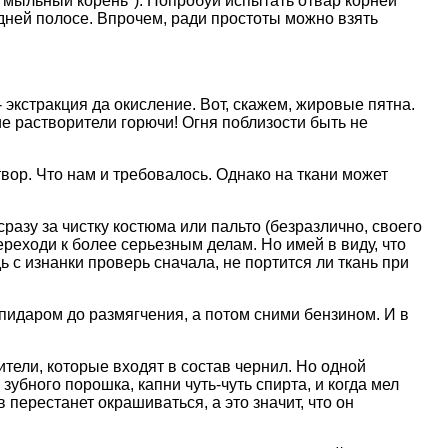
"мыльный корень"). Попробуй испытать отвар корней
дней полосе. Впрочем, ради простоты можно взять
 экстракция да окисление. Вот, скажем, жировые пятна.
ие растворители горючи! Огня поблизости быть не
твор. Что нам и требовалось. Однако на ткани может
разу за чистку костюма или пальто (безразлично, своего
переходи к более серьезным делам. Но имей в виду, что
 с изнанки проверь сначала, не портится ли ткань при
пидаром до размягчения, а потом сними бензином. И в
ители, которые входят в состав чернил. Но одной
убного порошка, капни чуть-чуть спирта, и когда мел
 перестанет окрашиваться, а это значит, что он