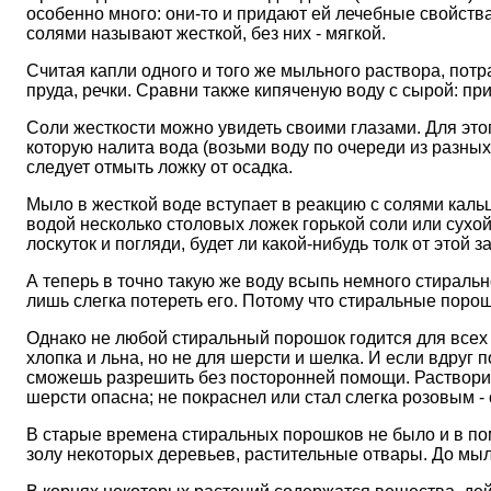
особенно много: они-то и придают ей лечебные свойства.
солями называют жесткой, без них - мягкой.
Считая капли одного и того же мыльного раствора, пот
пруда, речки. Сравни также кипяченую воду с сырой: пр
Соли жесткости можно увидеть своими глазами. Для это
которую налита вода (возьми воду по очереди из разных
следует отмыть ложку от осадка.
Мыло в жесткой воде вступает в реакцию с солями кальц
водой несколько столовых ложек горькой соли или сухой
лоскуток и погляди, будет ли какой-нибудь толк от этой з
А теперь в точно такую же воду всыпь немного стиральн
лишь слегка потереть его. Потому что стиральные порош
Однако не любой стиральный порошок годится для всех 
хлопка и льна, но не для шерсти и шелка. И если вдруг
сможешь разрешить без посторонней помощи. Раствори н
шерсти опасна; не покраснел или стал слегка розовым - 
В старые времена стиральных порошков не было и в пом
золу некоторых деревьев, растительные отвары. До мыла