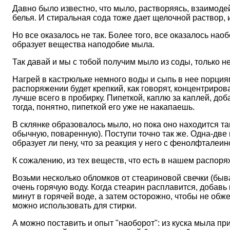
Давно было известно, что мыло, растворяясь, взаимодейс
белья. И стиральная сода тоже дает щелочной раствор, и
Но все оказалось не так. Более того, все оказалось наоб
образует вещества наподобие мыла.
Так давай и мы с тобой получим мыло из соды, только не 
Нагрей в кастрюльке немного воды и сыпь в нее порция
распоряжении будет крепкий, как говорят, концентриров
лучше всего в пробирку. Пипеткой, каплю за каплей, до
тогда, понятно, пипеткой его уже не накапаешь.
В склянке образовалось мыло, но пока оно находится т
обычную, поваренную). Поступи точно так же. Одна-две 
образует ли пену, что за реакция у него с фенолфталеин
К сожалению, из тех веществ, что есть в нашем распоря
Возьми несколько обломков от стеариновой свечки (быв
очень горячую воду. Когда стеарин расплавится, добавь
минут в горячей воде, а затем осторожно, чтобы не обже
можно использовать для стирки.
А можно поставить и опыт "наоборот": из куска мыла п