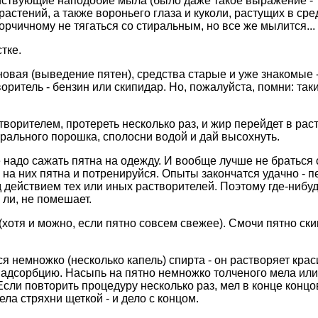
йствующие наподобие мыла (было даже такое выражение - 
стений, а также вороньего глаза и куколи, растущих в сре
орчичному не тягаться со стиральным, но все же мылится...
тке.
новая (выведение пятен), средства старые и уже знакомые -
ритель - бензин или скипидар. Но, пожалуйста, помни: так
творителем, протереть несколько раз, и жир перейдет в рас
рального порошка, сполосни водой и дай высохнуть.
 надо сажать пятна на одежду. И вообще лучше не браться с
и на них пятна и потренируйся. Опыты закончатся удачно - 
 действием тех или иных растворителей. Поэтому где-нибудь
 ли, не помешает.
хотя и можно, если пятно совсем свежее). Смочи пятно ски
 немножко (несколько капель) спирта - он растворяет крас
 адсорбцию. Насыпь на пятно немножко толченого мела или з
сли повторить процедуру несколько раз, мел в конце концов
ла стряхни щеткой - и дело с концом.