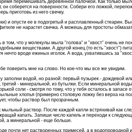
время перемешивать деревянной палочкой. Как только мыло 
т, он соберется на поверхности. Собери его ложкой, перело
рь приготовь из него свечку.
ки) и опусти ее в подогретый и расплавленный стеарин. Вын
 фитиле не нарастет свечка. А можешь для простоты обмаза
 в том, что у молекулы мыла "голова" и "хвост" очень не по
одобными веществами. А другой конец (то есть "хвост") пита
 нечто вроде ежиных иголок. А вода, ухватившись за "хвос
ебе поверить мне на слово. Но кое-что мы все же увидим.
 заполни водой, но разной: первый пузырек - дождевой или
 третий - минеральной, из бутылки. Если минеральной воды
ькой соли - смотря по тому, что у тебя осталось в запасе о
мыльные хлопья (примерно столовую ложку без верха на пол
ует, чтобы раствор был прозрачным.
мыльный раствор. После каждой капли встряхивай как следу
рекращай капать. Запиши число капель и переходи к следую
й, а минеральной - еще больше.
воде почти нет растворенных примесей, а в водопроводной 