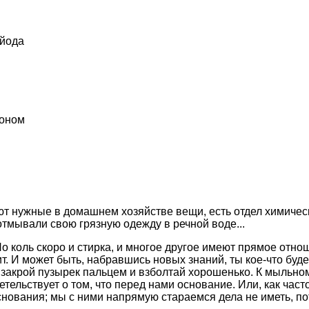
 йода
лоном
ают нужные в домашнем хозяйстве вещи, есть отдел химичес
отмывали свою грязную одежду в речной воде...
. Но коль скоро и стирка, и многое другое имеют прямое от
ит. И может быть, набравшись новых знаний, ты кое-что бу
 закрой пузырек пальцем и взболтай хорошенько. К мыльно
ельствует о том, что перед нами основание. Или, как част
нования; мы с ними напрямую стараемся дела не иметь, пот