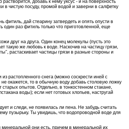
растворится, добавь к нему уксус - и на поверхность
жи в чистую посуду, промой водой и заверни в салфетку
ь фитиль, дай стеарину затвердеть и опять опусти в
ть один раз фитиль только что приготовленной, еще
хожи друг на друга. Один конец молекулы (пусть это
ет такую же любовь к воде. Наскочив на частицу грязи,
ты", растаскивает частицы грязи в разные стороны и
 из растопленного снега (можно соскрести иней с
 не окажется, то в обычную воду добавь столовую ложку
т старых опытов. Отдельно, в тонкостенном стакане,
стакана воды); если нет готовых хлопьев, настругай
ет и следи, не появилась ли пена. Не забудь считать
щему пузырьку. Ты увидишь, что водопроводной воде для
и минеральной они есть, причем в минеральной их