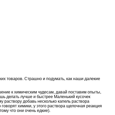
ких товаров. Страшно и подумать, как наши далекие
ношение к химическим чудесам, давай поставим опыты,
дешь делать лучше и быстрее Маленький кусочек
му раствору добавь несколько капель раствора
о говорят химики, у этого раствора щелочная реакция
ому что они очень едкие).