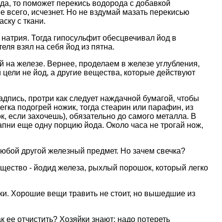
да, то поможет перекись водорода с добавкой
е всего, исчезнет. Но не вздумай мазать перекисью
ску с ткани.
 натрия. Тогда гипосульфит обесцвечивал йод в
еля взял на себя йод из пятна.
 на железе. Вернее, проделаем в железе углубления,
 цели не йод, а другие вещества, которые действуют
адпись, протри как следует наждачной бумагой, чтобы
егка подогрей ножик, тогда стеарин или парафин, из
к, если захочешь), обязательно до самого металла. В
капни еще одну порцию йода. Около часа не трогай нож,
любой другой железный предмет. Но зачем свечка?
ещество - йодид железа, рыхлый порошок, который легко
чки. Хорошие вещи травить не стоит, но вышедшие из
 ее отчистить? Хозяйки знают: надо потереть