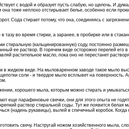
твует с водой и образует пусть слабую, но щелочь. И думал
 она тоже неплохо отстирывает белье, особенно если прокип
орот. Сода стирает потому, что она, соединяясь с загрязнен
в тазу во время стирки, а заранее, в пробирке или в стакан
ми стиральную (кальцинированную) соду, постоянно размеши
анный ее раствор. В горячем виде осторожно перелей его в
бавляй растительное масло, пока оно не перестанет раство
ам в жидком виде. На мыловаренном заводе такое мыло выс
щепотки соли - и твердое мыло всплывет на поверхность. Ак
ом.
жении, хорошего мыла, которым можно стирать и умываться, 
ают еще парафиновые свечки, они для этого опыта не годят
 крепкий раствор стиральной соды. Тут же появится белая м
чься (надень рукавицы), вылей в спичечный коробок. Когда 
риготовить свечу. Настругай ножом хозяйственного мыла, с