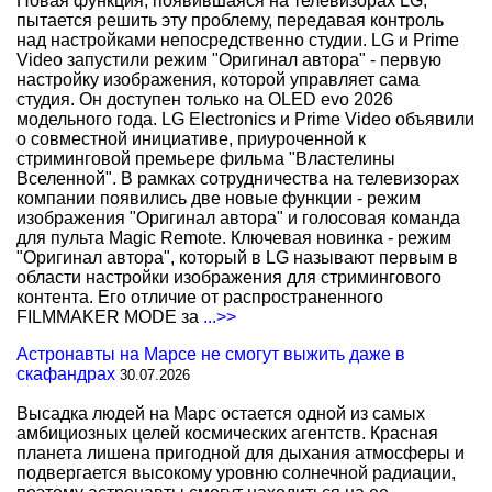
Новая функция, появившаяся на телевизорах LG,
пытается решить эту проблему, передавая контроль
над настройками непосредственно студии. LG и Prime
Video запустили режим "Оригинал автора" - первую
настройку изображения, которой управляет сама
студия. Он доступен только на OLED evo 2026
модельного года. LG Electronics и Prime Video объявили
о совместной инициативе, приуроченной к
стриминговой премьере фильма "Властелины
Вселенной". В рамках сотрудничества на телевизорах
компании появились две новые функции - режим
изображения "Оригинал автора" и голосовая команда
для пульта Magic Remote. Ключевая новинка - режим
"Оригинал автора", который в LG называют первым в
области настройки изображения для стримингового
контента. Его отличие от распространенного
FILMMAKER MODE за
...>>
Астронавты на Марсе не смогут выжить даже в
скафандрах
30.07.2026
Высадка людей на Марс остается одной из самых
амбициозных целей космических агентств. Красная
планета лишена пригодной для дыхания атмосферы и
подвергается высокому уровню солнечной радиации,