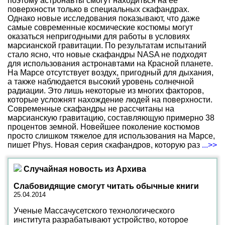
поэтому астронавты смогут находиться на ее
поверхности только в специальных скафандрах.
Однако новые исследования показывают, что даже
самые современные космические костюмы могут
оказаться непригодными для работы в условиях
марсианской гравитации. По результатам испытаний
стало ясно, что новые скафандры NASA не подходят
для использования астронавтами на Красной планете.
На Марсе отсутствует воздух, пригодный для дыхания,
а также наблюдается высокий уровень солнечной
радиации. Это лишь некоторые из многих факторов,
которые усложнят нахождение людей на поверхности.
Современные скафандры не рассчитаны на
марсианскую гравитацию, составляющую примерно 38
процентов земной. Новейшее поколение костюмов
просто слишком тяжелое для использования на Марсе,
пишет Phys. Новая серия скафандров, которую раз
...>>
Случайная новость из Архива
Слабовидящие смогут читать обычные книги
25.04.2014
Ученые Массачусетского технологического
института разрабатывают устройство, которое