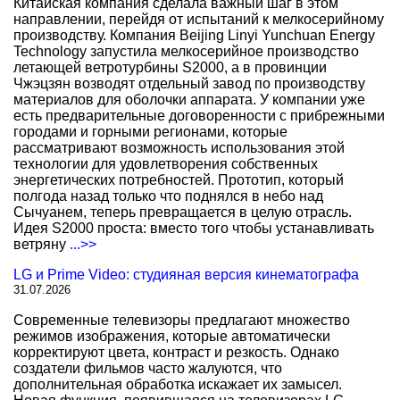
Китайская компания сделала важный шаг в этом
направлении, перейдя от испытаний к мелкосерийному
производству. Компания Beijing Linyi Yunchuan Energy
Technology запустила мелкосерийное производство
летающей ветротурбины S2000, а в провинции
Чжэцзян возводят отдельный завод по производству
материалов для оболочки аппарата. У компании уже
есть предварительные договоренности с прибрежными
городами и горными регионами, которые
рассматривают возможность использования этой
технологии для удовлетворения собственных
энергетических потребностей. Прототип, который
полгода назад только что поднялся в небо над
Сычуанем, теперь превращается в целую отрасль.
Идея S2000 проста: вместо того чтобы устанавливать
ветряну
...>>
LG и Prime Video: студияная версия кинематографа
31.07.2026
Современные телевизоры предлагают множество
режимов изображения, которые автоматически
корректируют цвета, контраст и резкость. Однако
создатели фильмов часто жалуются, что
дополнительная обработка искажает их замысел.