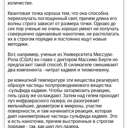
количестве.
Квантовая точка хороша тем, что она способна
переизлучать поглощенный свет, причем длина его
волны строго зависит от размера точки. Однако до
сих пор ученые не очень хорошо умеют ни получать
совершенно одинаковые наноточки, ни располагать
их в строгом порядке и постоянно ищут новые
методики.
Вот, например, ученые из Университета Миссури-
Рола (США) во главе с доктором Массимо Берти но
предлагают такой способ. В силикагеле смешивают
два компонента - нитрат кадмия и тиомочевину.
ри комнатной температуре эти вещества реагируют,
образуя частицы полупроводникового вещества
-сульфида кадмия. Чтобы затормозить реакцию,
гель сразу же охлаждают. Затем над гелем проходит
луч инфракрасного лазера; он разогревает
мельчайшие, диаметром в микроны, участки
поверхности, и там начинается реакция, которая
дает нанометровые частицы сульфида кадмия. Это
и есть наноточки, причем выстроенные в строгом
порядке - так, как шел луч лазера.