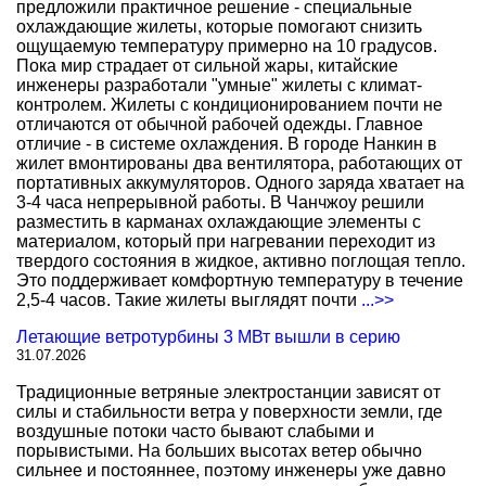
предложили практичное решение - специальные
охлаждающие жилеты, которые помогают снизить
ощущаемую температуру примерно на 10 градусов.
Пока мир страдает от сильной жары, китайские
инженеры разработали "умные" жилеты с климат-
контролем. Жилеты с кондиционированием почти не
отличаются от обычной рабочей одежды. Главное
отличие - в системе охлаждения. В городе Нанкин в
жилет вмонтированы два вентилятора, работающих от
портативных аккумуляторов. Одного заряда хватает на
3-4 часа непрерывной работы. В Чанчжоу решили
разместить в карманах охлаждающие элементы с
материалом, который при нагревании переходит из
твердого состояния в жидкое, активно поглощая тепло.
Это поддерживает комфортную температуру в течение
2,5-4 часов. Такие жилеты выглядят почти
...>>
Летающие ветротурбины 3 МВт вышли в серию
31.07.2026
Традиционные ветряные электростанции зависят от
силы и стабильности ветра у поверхности земли, где
воздушные потоки часто бывают слабыми и
порывистыми. На больших высотах ветер обычно
сильнее и постояннее, поэтому инженеры уже давно