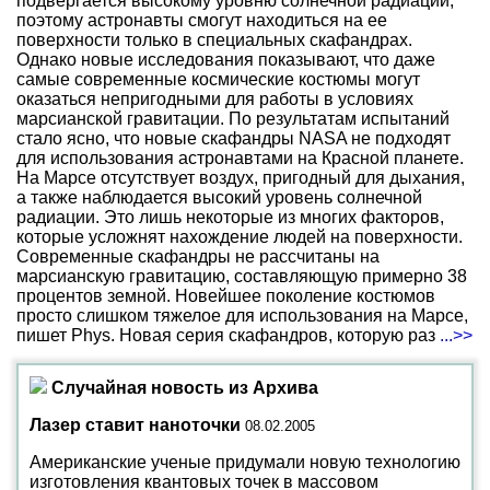
подвергается высокому уровню солнечной радиации,
поэтому астронавты смогут находиться на ее
поверхности только в специальных скафандрах.
Однако новые исследования показывают, что даже
самые современные космические костюмы могут
оказаться непригодными для работы в условиях
марсианской гравитации. По результатам испытаний
стало ясно, что новые скафандры NASA не подходят
для использования астронавтами на Красной планете.
На Марсе отсутствует воздух, пригодный для дыхания,
а также наблюдается высокий уровень солнечной
радиации. Это лишь некоторые из многих факторов,
которые усложнят нахождение людей на поверхности.
Современные скафандры не рассчитаны на
марсианскую гравитацию, составляющую примерно 38
процентов земной. Новейшее поколение костюмов
просто слишком тяжелое для использования на Марсе,
пишет Phys. Новая серия скафандров, которую раз
...>>
Случайная новость из Архива
Лазер ставит наноточки
08.02.2005
Американские ученые придумали новую технологию
изготовления квантовых точек в массовом