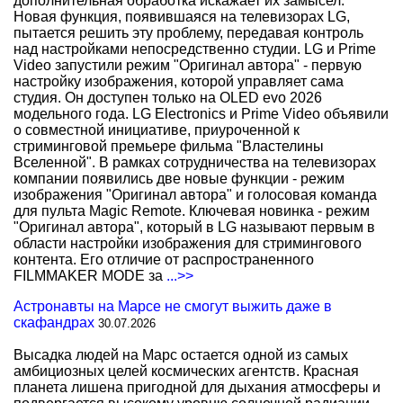
дополнительная обработка искажает их замысел.
Новая функция, появившаяся на телевизорах LG,
пытается решить эту проблему, передавая контроль
над настройками непосредственно студии. LG и Prime
Video запустили режим "Оригинал автора" - первую
настройку изображения, которой управляет сама
студия. Он доступен только на OLED evo 2026
модельного года. LG Electronics и Prime Video объявили
о совместной инициативе, приуроченной к
стриминговой премьере фильма "Властелины
Вселенной". В рамках сотрудничества на телевизорах
компании появились две новые функции - режим
изображения "Оригинал автора" и голосовая команда
для пульта Magic Remote. Ключевая новинка - режим
"Оригинал автора", который в LG называют первым в
области настройки изображения для стримингового
контента. Его отличие от распространенного
FILMMAKER MODE за
...>>
Астронавты на Марсе не смогут выжить даже в
скафандрах
30.07.2026
Высадка людей на Марс остается одной из самых
амбициозных целей космических агентств. Красная
планета лишена пригодной для дыхания атмосферы и