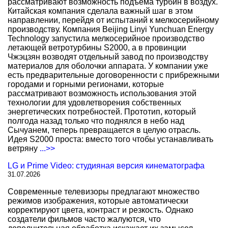
рассматривают возможность подъема турбин в воздух.
Китайская компания сделала важный шаг в этом
направлении, перейдя от испытаний к мелкосерийному
производству. Компания Beijing Linyi Yunchuan Energy
Technology запустила мелкосерийное производство
летающей ветротурбины S2000, а в провинции
Чжэцзян возводят отдельный завод по производству
материалов для оболочки аппарата. У компании уже
есть предварительные договоренности с прибрежными
городами и горными регионами, которые
рассматривают возможность использования этой
технологии для удовлетворения собственных
энергетических потребностей. Прототип, который
полгода назад только что поднялся в небо над
Сычуанем, теперь превращается в целую отрасль.
Идея S2000 проста: вместо того чтобы устанавливать
ветряну
...>>
LG и Prime Video: студияная версия кинематографа
31.07.2026
Современные телевизоры предлагают множество
режимов изображения, которые автоматически
корректируют цвета, контраст и резкость. Однако
создатели фильмов часто жалуются, что