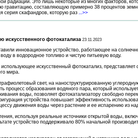
ной радиации. Это лишь некоторые из многих факторов, ко
ю гравитацию, составляющую примерно 38 процентов земн
ая серия скафандров, которую раз
...>>
ю искусственного фотокатализа
23.11.2023
тавили инновационное устройство, работающее на солнечн
оду в водородное топливо и чистую питьевую воду.
и использующее искусственный фотокатализ, представляет
го мира.
афиолетовый свет, на наноструктурированную углеродную с
ть процесс образования водяного пара, который используе
лкивания воды, позволяет фотокатализатору свободно пере
нфигурация устройства повышает эффективность использова
ессу движения воды через растение и ее испарению из на
тения, используя реальные источники открытой воды, вклю
ьтате устройство поддерживало 80% начальной производите