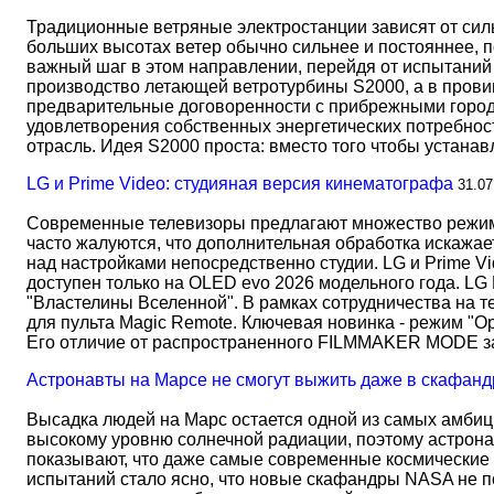
Традиционные ветряные электростанции зависят от сил
больших высотах ветер обычно сильнее и постояннее, 
важный шаг в этом направлении, перейдя от испытаний 
производство летающей ветротурбины S2000, а в прови
предварительные договоренности с прибрежными город
удовлетворения собственных энергетических потребност
отрасль. Идея S2000 проста: вместо того чтобы устана
LG и Prime Video: студияная версия кинематографа
31.07
Современные телевизоры предлагают множество режимов
часто жалуются, что дополнительная обработка искажае
над настройками непосредственно студии. LG и Prime Vi
доступен только на OLED evo 2026 модельного года. LG
"Властелины Вселенной". В рамках сотрудничества на 
для пульта Magic Remote. Ключевая новинка - режим "О
Его отличие от распространенного FILMMAKER MODE 
Астронавты на Марсе не смогут выжить даже в скафанд
Высадка людей на Марс остается одной из самых амбиц
высокому уровню солнечной радиации, поэтому астрона
показывают, что даже самые современные космические 
испытаний стало ясно, что новые скафандры NASA не по