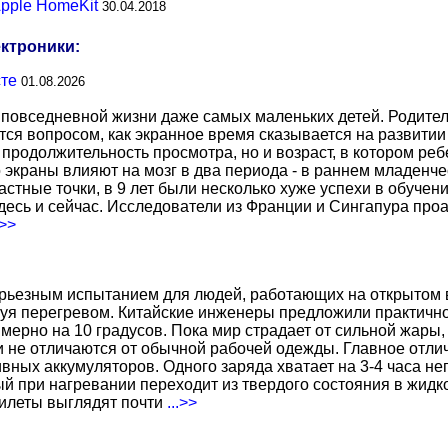
pple HomeKit
30.04.2018
ектроники:
сте
01.08.2026
повседневной жизни даже самых маленьких детей. Родител
тся вопросом, как экранное время сказывается на развитии
о продолжительность просмотра, но и возраст, в котором р
о экраны влияют на мозг в два периода - в раннем младенче
тные точки, в 9 лет были несколько хуже успехи в обучении
есь и сейчас. Исследователи из Франции и Сингапура про
.>>
ерьезным испытанием для людей, работающих на открытом в
уя перегревом. Китайские инженеры предложили практичн
ерно на 10 градусов. Пока мир страдает от сильной жары,
не отличаются от обычной рабочей одежды. Главное отличи
вных аккумуляторов. Одного заряда хватает на 3-4 часа н
 при нагревании переходит из твердого состояния в жидко
жилеты выглядят почти
...>>