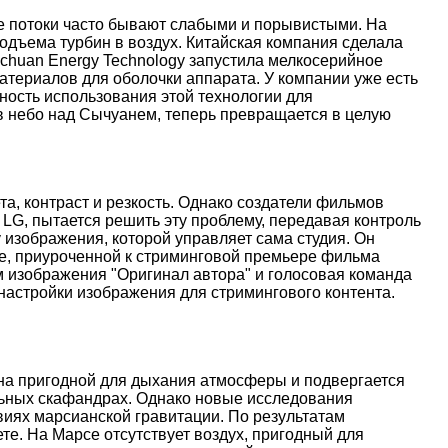
ые потоки часто бывают слабыми и порывистыми. На
дъема турбин в воздух. Китайская компания сделала
nchuan Energy Technology запустила мелкосерийное
атериалов для оболочки аппарата. У компании уже есть
ость использования этой технологии для
 в небо над Сычуанем, теперь превращается в целую
, контраст и резкость. Однако создатели фильмов
 LG, пытается решить эту проблему, передавая контроль
 изображения, которой управляет сама студия. Он
иве, приуроченной к стриминговой премьере фильма
м изображения "Оригинал автора" и голосовая команда
настройки изображения для стримингового контента.
ена пригодной для дыхания атмосферы и подвергается
льных скафандрах. Однако новые исследования
иях марсианской гравитации. По результатам
е. На Марсе отсутствует воздух, пригодный для