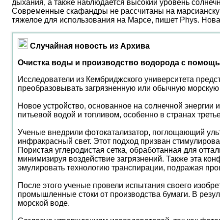
дыхания, а также наблюдается высокий уровень солнеч
Современные скафандры не рассчитаны на марсианску
тяжелое для использования на Марсе, пишет Phys. Нов
Случайная новость из Архива
Очистка воды и производство водорода с помощь
Исследователи из Кембриджского университета предс
преобразовывать загрязненную или обычную морскую в
Новое устройство, основанное на солнечной энергии 
питьевой водой и топливом, особенно в странах третье
Ученые внедрили фотокатализатор, поглощающий ультр
инфракрасный свет. Этот подход призван стимулирова
Пористая углеродистая сетка, обработанная для отта
минимизируя воздействие загрязнений. Также эта ко
эмулировать технологию транспирации, подражая проц
После этого ученые провели испытания своего изобре
промышленные стоки от производства бумаги. В резул
морской воде.