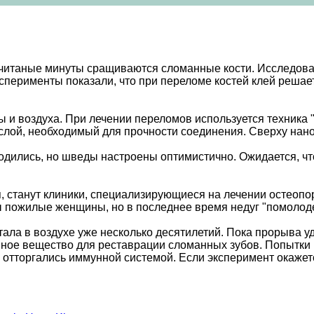
считаные минуты сращиваются сломанные кости. Исследоват
перименты показали, что при переломе костей клей решает
 и воздуха. При лечении переломов используется техника "
й слой, необходимый для прочности соединения. Сверху нан
одились, но шведы настроены оптимистично. Ожидается, ч
, станут клиники, специализирующиеся на лечении остеопор
 пожилые женщины, но в последнее время недуг "помолодел
тала в воздухе уже несколько десятилетий. Пока прорыва у
ное вещество для реставрации сломанных зубов. Попытки 
и отторгались иммунной системой. Если эксперимент окаже