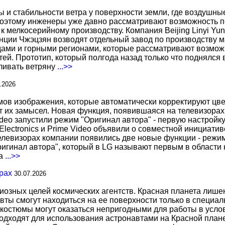
ы и стабильности ветра у поверхности земли, где воздушн
поэтому инженеры уже давно рассматривают возможность по
к мелкосерийному производству. Компания Beijing Linyi Yu
нции Чжэцзян возводят отдельный завод по производству м
ами и горными регионами, которые рассматривают возможн
ей. Прототип, который полгода назад только что поднялся
вливать ветряну
...>>
.2026
 изображения, которые автоматически корректируют цвета
т их замысел. Новая функция, появившаяся на телевизорах
deo запустили режим "Оригинал автора" - первую настройку
 Electronics и Prime Video объявили о совместной инициат
телевизорах компании появились две новые функции - режи
ригинал автора", который в LG называют первым в области 
за
...>>
рах
30.07.2026
иозных целей космических агентств. Красная планета лиш
вты смогут находиться на ее поверхности только в специа
костюмы могут оказаться непригодными для работы в услов
дходят для использования астронавтами на Красной планет