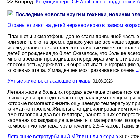
>> Вперед:
Кондиционеры GE Appliance с поддержкой A
Последние новости науки и техники, новинки эл
Экраны влияют на детей неравномерно в разном возра
Планшеты и смартфоны давно стали привычной частью 
или занять его на время, однако ученые все чаще задаю
исследование показывает, что значение имеет не тольк
детей от рождения до 8 лет. Оказалось, что больше всег
много времени проводивших перед экранами в эти возрас
способность удерживать и обрабатывать информацию зд
ключевых этапа. У младенцев мозг развивается очень
..
Умные жилеты, спасающие от жары
01.08.2026
Летняя жара в больших городах все чаще становится с
вынуждены проводить часы под палящим солнцем, риск
которые помогают снизить ощущаемую температуру прим
климат-контролем. Жилеты с кондиционированием почти 
вмонтированы два вентилятора, работающих от портати
карманах охлаждающие элементы с материалом, который
комфортную температуру в течение 2,5-4 часов. Такие 
Летающие ветротурбины 3 МВт вышли в серию
31.07.2026