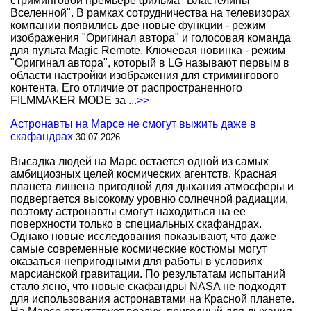
стриминговой премьере фильма "Властелины
Вселенной". В рамках сотрудничества на телевизорах
компании появились две новые функции - режим
изображения "Оригинал автора" и голосовая команда
для пульта Magic Remote. Ключевая новинка - режим
"Оригинал автора", который в LG называют первым в
области настройки изображения для стримингового
контента. Его отличие от распространенного
FILMMAKER MODE за
...>>
Астронавты на Марсе не смогут выжить даже в
скафандрах
30.07.2026
Высадка людей на Марс остается одной из самых
амбициозных целей космических агентств. Красная
планета лишена пригодной для дыхания атмосферы и
подвергается высокому уровню солнечной радиации,
поэтому астронавты смогут находиться на ее
поверхности только в специальных скафандрах.
Однако новые исследования показывают, что даже
самые современные космические костюмы могут
оказаться непригодными для работы в условиях
марсианской гравитации. По результатам испытаний
стало ясно, что новые скафандры NASA не подходят
для использования астронавтами на Красной планете.