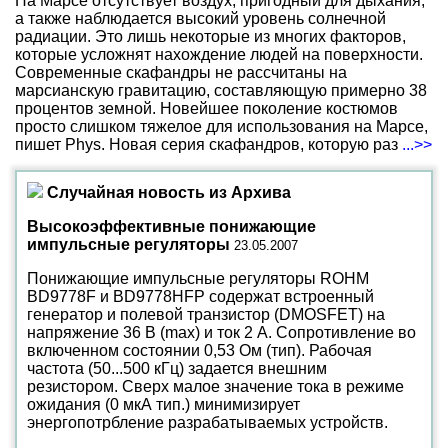
На Марсе отсутствует воздух, пригодный для дыхания,
а также наблюдается высокий уровень солнечной
радиации. Это лишь некоторые из многих факторов,
которые усложнят нахождение людей на поверхности.
Современные скафандры не рассчитаны на
марсианскую гравитацию, составляющую примерно 38
процентов земной. Новейшее поколение костюмов
просто слишком тяжелое для использования на Марсе,
пишет Phys. Новая серия скафандров, которую раз
...>>
Случайная новость из Архива
Высокоэффективные понижающие
импульсные регуляторы
23.05.2007
Понижающие импульсные регуляторы ROHM
BD9778F и BD9778HFP содержат встроенный
генератор и полевой транзистор (DMOSFET) на
напряжение 36 В (max) и ток 2 А. Сопротивление во
включенном состоянии 0,53 Ом (тип). Рабочая
частота (50...500 кГц) задается внешним
резистором. Сверх малое значение тока в режиме
ожидания (0 мкА тип.) минимизирует
энергопотрбление разрабатываемых устройств.