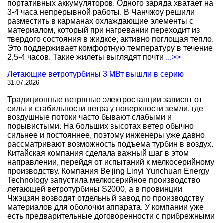
портативных аккумуляторов. Одного заряда хватает на
3-4 часа непрерывной работы. В Чанчжоу решили
разместить в карманах охлаждающие элементы с
материалом, который при нагревании переходит из
твердого состояния в жидкое, активно поглощая тепло.
Это поддерживает комфортную температуру в течение
2,5-4 часов. Такие жилеты выглядят почти
...>>
Летающие ветротурбины 3 МВт вышли в серию
31.07.2026
Традиционные ветряные электростанции зависят от
силы и стабильности ветра у поверхности земли, где
воздушные потоки часто бывают слабыми и
порывистыми. На больших высотах ветер обычно
сильнее и постояннее, поэтому инженеры уже давно
рассматривают возможность подъема турбин в воздух.
Китайская компания сделала важный шаг в этом
направлении, перейдя от испытаний к мелкосерийному
производству. Компания Beijing Linyi Yunchuan Energy
Technology запустила мелкосерийное производство
летающей ветротурбины S2000, а в провинции
Чжэцзян возводят отдельный завод по производству
материалов для оболочки аппарата. У компании уже
есть предварительные договоренности с прибрежными