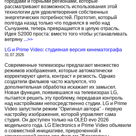
городами и горными регионами, которые
рассматривают возможность использования этой
технологии для удовлетворения собственных
энергетических потребностей. Прототип, который
полгода назад только что поднялся в небо над
Сычуанем, теперь превращается в целую отрасль.
Идея S2000 проста: вместо того чтобы устанавливать
ветряну
...>>
LG и Prime Video: студияная версия кинематографа
31.07.2026
Современные телевизоры предлагают множество
режимов изображения, которые автоматически
корректируют цвета, контраст и резкость. Однако
создатели фильмов часто жалуются, что
дополнительная обработка искажает их замысел.
Новая функция, появившаяся на телевизорах LG,
пытается решить эту проблему, передавая контроль
над настройками непосредственно студии. LG и Prime
Video запустили режим "Оригинал автора" - первую
настройку изображения, которой управляет сама
студия. Он доступен только на OLED evo 2026
модельного года. LG Electronics и Prime Video объявили
о совместной инициативе, приуроченной к