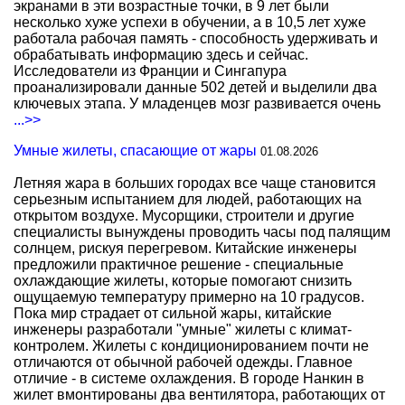
экранами в эти возрастные точки, в 9 лет были
несколько хуже успехи в обучении, а в 10,5 лет хуже
работала рабочая память - способность удерживать и
обрабатывать информацию здесь и сейчас.
Исследователи из Франции и Сингапура
проанализировали данные 502 детей и выделили два
ключевых этапа. У младенцев мозг развивается очень
...>>
Умные жилеты, спасающие от жары
01.08.2026
Летняя жара в больших городах все чаще становится
серьезным испытанием для людей, работающих на
открытом воздухе. Мусорщики, строители и другие
специалисты вынуждены проводить часы под палящим
солнцем, рискуя перегревом. Китайские инженеры
предложили практичное решение - специальные
охлаждающие жилеты, которые помогают снизить
ощущаемую температуру примерно на 10 градусов.
Пока мир страдает от сильной жары, китайские
инженеры разработали "умные" жилеты с климат-
контролем. Жилеты с кондиционированием почти не
отличаются от обычной рабочей одежды. Главное
отличие - в системе охлаждения. В городе Нанкин в
жилет вмонтированы два вентилятора, работающих от