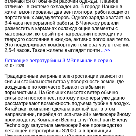
отличаются от обычной рабочей одежды. Главное
отличие - в системе охлаждения. В городе Нанкин в
жилет вмонтированы два вентилятора, работающих от
портативных аккумуляторов. Одного заряда хватает на
3-4 часа непрерывной работы. В Чанчжоу решили
разместить в карманах охлаждающие элементы с
материалом, который при нагревании переходит из
твердого состояния в жидкое, активно поглощая тепло.
Это поддерживает комфортную температуру в течение
2,5-4 часов. Такие жилеты выглядят почти
...>>
Летающие ветротурбины 3 МВт вышли в серию
31.07.2026
Традиционные ветряные электростанции зависят от
силы и стабильности ветра у поверхности земли, где
воздушные потоки часто бывают слабыми и
порывистыми. На больших высотах ветер обычно
сильнее и постояннее, поэтому инженеры уже давно
рассматривают возможность подъема турбин в воздух.
Китайская компания сделала важный шаг в этом
направлении, перейдя от испытаний к мелкосерийному
производству. Компания Beijing Linyi Yunchuan Energy
Technology запустила мелкосерийное производство
летающей ветротурбины S2000, а в провинции