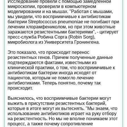
Исследование провели с помощью замедленной
микроскопии, проверили в компьютерном
моделировании и на мышах. "Работая с мышами,
мы увидели, что восприимчивые к антибиотикам
бактерии Streptococcus pneumoniae не погибают при
лечении хлорамфениколом, но при этом животные
заражаются резистентными бактериями", - цитирует
пресс-служба Робина Сорга (Robin Sorg),
микробиолога из Университета Гронингена.
Это показало, что происходит перенос
резистентных генов. Причем полученные данные
подтверждаются фактами, известными из
клинической практики, о том, что восприимчивые к
антибиотикам бактерии иногда исходят от
пациентов, которым не помогло лечение
антибиотиками. Теперь понятно, почему так
происходит.
Выяснилось, что восприимчивые бактерии могут
выжить в присутствии резистентных бактерий,
которые в итоге могут их вытеснять. "Мы знаем, что
использование антибиотиков играет на руку отбору
на резистентность. Но мы не вполне понимаем этот
процесс, а также почему сопротивление