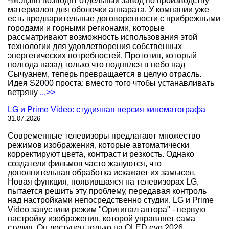
Чжэцзян возводят отдельный завод по производству
материалов для оболочки аппарата. У компании уже
есть предварительные договоренности с прибрежными
городами и горными регионами, которые
рассматривают возможность использования этой
технологии для удовлетворения собственных
энергетических потребностей. Прототип, который
полгода назад только что поднялся в небо над
Сычуанем, теперь превращается в целую отрасль.
Идея S2000 проста: вместо того чтобы устанавливать
ветряну
...>>
LG и Prime Video: студияная версия кинематографа
31.07.2026
Современные телевизоры предлагают множество
режимов изображения, которые автоматически
корректируют цвета, контраст и резкость. Однако
создатели фильмов часто жалуются, что
дополнительная обработка искажает их замысел.
Новая функция, появившаяся на телевизорах LG,
пытается решить эту проблему, передавая контроль
над настройками непосредственно студии. LG и Prime
Video запустили режим "Оригинал автора" - первую
настройку изображения, которой управляет сама
студия. Он доступен только на OLED evo 2026