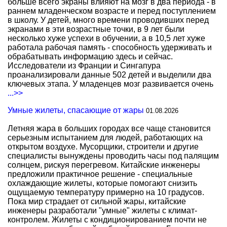
больше всего экраны влияют на мозг в два периода - в
раннем младенческом возрасте и перед поступлением
в школу. У детей, много времени проводивших перед
экранами в эти возрастные точки, в 9 лет были
несколько хуже успехи в обучении, а в 10,5 лет хуже
работала рабочая память - способность удерживать и
обрабатывать информацию здесь и сейчас.
Исследователи из Франции и Сингапура
проанализировали данные 502 детей и выделили два
ключевых этапа. У младенцев мозг развивается очень
...>>
Умные жилеты, спасающие от жары
01.08.2026
Летняя жара в больших городах все чаще становится
серьезным испытанием для людей, работающих на
открытом воздухе. Мусорщики, строители и другие
специалисты вынуждены проводить часы под палящим
солнцем, рискуя перегревом. Китайские инженеры
предложили практичное решение - специальные
охлаждающие жилеты, которые помогают снизить
ощущаемую температуру примерно на 10 градусов.
Пока мир страдает от сильной жары, китайские
инженеры разработали "умные" жилеты с климат-
контролем. Жилеты с кондиционированием почти не