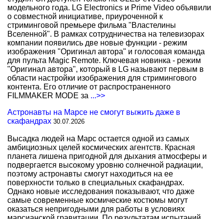
модельного года. LG Electronics и Prime Video объявили
о совместной инициативе, приуроченной к
стриминговой премьере фильма "Властелины
Вселенной". В рамках сотрудничества на телевизорах
компании появились две новые функции - режим
изображения "Оригинал автора" и голосовая команда
для пульта Magic Remote. Ключевая новинка - режим
"Оригинал автора", который в LG называют первым в
области настройки изображения для стримингового
контента. Его отличие от распространенного
FILMMAKER MODE за
...>>
Астронавты на Марсе не смогут выжить даже в
скафандрах
30.07.2026
Высадка людей на Марс остается одной из самых
амбициозных целей космических агентств. Красная
планета лишена пригодной для дыхания атмосферы и
подвергается высокому уровню солнечной радиации,
поэтому астронавты смогут находиться на ее
поверхности только в специальных скафандрах.
Однако новые исследования показывают, что даже
самые современные космические костюмы могут
оказаться непригодными для работы в условиях
марсианской гравитации. По результатам испытаний