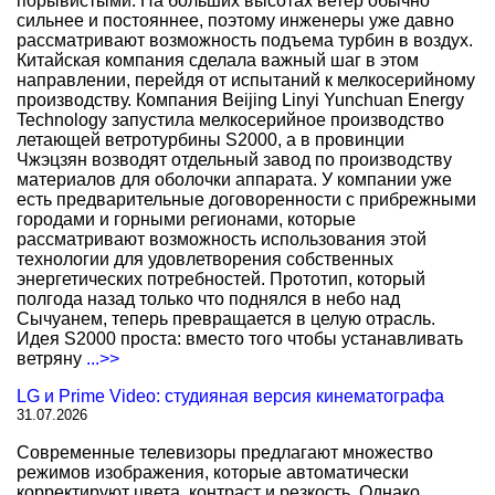
порывистыми. На больших высотах ветер обычно
сильнее и постояннее, поэтому инженеры уже давно
рассматривают возможность подъема турбин в воздух.
Китайская компания сделала важный шаг в этом
направлении, перейдя от испытаний к мелкосерийному
производству. Компания Beijing Linyi Yunchuan Energy
Technology запустила мелкосерийное производство
летающей ветротурбины S2000, а в провинции
Чжэцзян возводят отдельный завод по производству
материалов для оболочки аппарата. У компании уже
есть предварительные договоренности с прибрежными
городами и горными регионами, которые
рассматривают возможность использования этой
технологии для удовлетворения собственных
энергетических потребностей. Прототип, который
полгода назад только что поднялся в небо над
Сычуанем, теперь превращается в целую отрасль.
Идея S2000 проста: вместо того чтобы устанавливать
ветряну
...>>
LG и Prime Video: студияная версия кинематографа
31.07.2026
Современные телевизоры предлагают множество
режимов изображения, которые автоматически
корректируют цвета, контраст и резкость. Однако