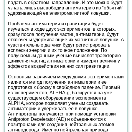
падать в обратном направлении. И это можно будет
узнать, лишь высвободив антиматерию из "объятий"
удерживающей ее электромагнитной ловушки.
Проблема антиматерии и гравитации будет
изучаться в ходе двух экспериментов, в которых,
сразу после получения частиц антиматерии, будут
отключены удерживающие их магнитные ловушки. А
чувствительные датчики будут регистрировать
всплески энергии и их точное положение. По
получаемым данным ученые вычислят траекторию
движения частиц антиматерии и измерят величину
эффектов воздействия на них сил гравитации.
Основным различием между двумя экспериментами
является метод получения антиматерии и ее
подготовка к броску в свободное падение. Первый
из экспериментов, ALPHA-g, базируется на уже
существующем оборудовании эксперимента
ALPHA, которое позволяет ученым создавать
антиматерии и удерживать ее в ловушке.
Антипротоны получаются при помощи установки
Antiproton Decelerator (AD) и объединяются с
позитронами для создания нейтральных атомов
антиводорода. Именно нейтральная природа