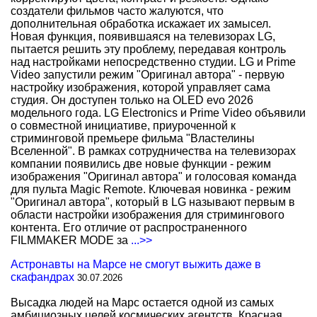
создатели фильмов часто жалуются, что
дополнительная обработка искажает их замысел.
Новая функция, появившаяся на телевизорах LG,
пытается решить эту проблему, передавая контроль
над настройками непосредственно студии. LG и Prime
Video запустили режим "Оригинал автора" - первую
настройку изображения, которой управляет сама
студия. Он доступен только на OLED evo 2026
модельного года. LG Electronics и Prime Video объявили
о совместной инициативе, приуроченной к
стриминговой премьере фильма "Властелины
Вселенной". В рамках сотрудничества на телевизорах
компании появились две новые функции - режим
изображения "Оригинал автора" и голосовая команда
для пульта Magic Remote. Ключевая новинка - режим
"Оригинал автора", который в LG называют первым в
области настройки изображения для стримингового
контента. Его отличие от распространенного
FILMMAKER MODE за
...>>
Астронавты на Марсе не смогут выжить даже в
скафандрах
30.07.2026
Высадка людей на Марс остается одной из самых
амбициозных целей космических агентств. Красная