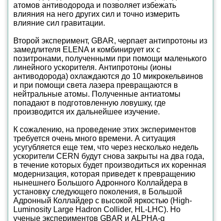
атомов антиводорода и позволяет избежать
влияния на него других сил и точно измерить
влияние сил гравитации.
Второй эксперимент, GBAR, черпает антипротоны из
замедлителя ELENA и комбинирует их с
позитронами, полученными при помощи маленького
линейного ускорителя. Антипротоны (ионы
антиводорода) охлаждаются до 10 микрокельвинов
и при помощи света лазера превращаются в
нейтральные атомы. Полученные антиатомы
попадают в подготовленную ловушку, где
производится их дальнейшее изучение.
К сожалению, на проведение этих экспериментов
требуется очень много времени. А ситуация
усугубляется еще тем, что через несколько недель
ускорители CERN будут снова закрыты на два года,
в течение которых будет производиться их коренная
модернизация, которая приведет к превращению
нынешнего Большого Адронного Коллайдера в
установку следующего поколения, в Большой
Адронный Коллайдер с высокой яркостью (High-
Luminosity Large Hadron Collider, HL-LHC). Но
ученые экспериментов GBAR и ALPHA-g