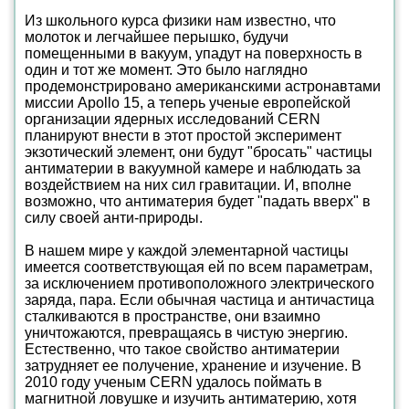
Из школьного курса физики нам известно, что
молоток и легчайшее перышко, будучи
помещенными в вакуум, упадут на поверхность в
один и тот же момент. Это было наглядно
продемонстрировано американскими астронавтами
миссии Apollo 15, а теперь ученые европейской
организации ядерных исследований CERN
планируют внести в этот простой эксперимент
экзотический элемент, они будут "бросать" частицы
антиматерии в вакуумной камере и наблюдать за
воздействием на них сил гравитации. И, вполне
возможно, что антиматерия будет "падать вверх" в
силу своей анти-природы.
В нашем мире у каждой элементарной частицы
имеется соответствующая ей по всем параметрам,
за исключением противоположного электрического
заряда, пара. Если обычная частица и античастица
сталкиваются в пространстве, они взаимно
уничтожаются, превращаясь в чистую энергию.
Естественно, что такое свойство антиматерии
затрудняет ее получение, хранение и изучение. В
2010 году ученым CERN удалось поймать в
магнитной ловушке и изучить антиматерию, хотя