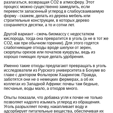
разлагаться, возвращая CO2 в атмосферу. Этот
процесс можно существенно замедлить, если
перевести запасенный углерод в слабоусваиваемую
форму - скажем, делать из дерева мебель или
строительные конструкции, в которых дерево
сохраняется десятки, а то и сотни лет.
Другой вариант - сжечь биомассу с недостатком
кислорода, тогда она превратится в уголь (а не в тот же
СО2, как при обычном горении). Для этого годятся
слабогниющие отходы вроде шелухи от зерен,
скорлупы орехов или початков кукурузы, ведь из
хорошо гниющих лучше делать удобрения.
Именно такие отходы предлагают превращать в уголь
исследователи из Рурского университета в Бохуме во
главе с доктором Фольгером Хаарингом. Правда,
заботятся они не о немецких фермерах, а об их
коллегах из Западной Африки: почвы там бедные,
песчаные, воды мало, а отходов много.
Опыты показали, что добавка угля к почве не только
позволяет надолго изымать углерод из обращения.
Уголь разрыхляет почву, накапливает воду и
адсорбирует питательные вещества, обеспечивая их