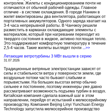
контролем. Жилеты с кондиционированием почти не
отличаются от обычной рабочей одежды. Главное
отличие - в системе охлаждения. В городе Нанкин в
жилет вмонтированы два вентилятора, работающих от
портативных аккумуляторов. Одного заряда хватает на
3-4 часа непрерывной работы. В Чанчжоу решили
разместить в карманах охлаждающие элементы с
материалом, который при нагревании переходит из
твердого состояния в жидкое, активно поглощая тепло.
Это поддерживает комфортную температуру в течение
2,5-4 часов. Такие жилеты выглядят почти
...>>
Летающие ветротурбины 3 МВт вышли в серию
31.07.2026
Традиционные ветряные электростанции зависят от
силы и стабильности ветра у поверхности земли, где
воздушные потоки часто бывают слабыми и
порывистыми. На больших высотах ветер обычно
сильнее и постояннее, поэтому инженеры уже давно
рассматривают возможность подъема турбин в воздух.
Китайская компания сделала важный шаг в этом
направлении, перейдя от испытаний к мелкосерийному
производству. Компания Beijing Linyi Yunchuan Energy
Technology запустила мелкосерийное производство