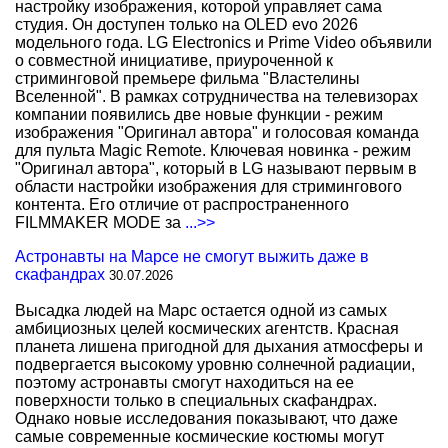
настройку изображения, которой управляет сама
студия. Он доступен только на OLED evo 2026
модельного года. LG Electronics и Prime Video объявили
о совместной инициативе, приуроченной к
стриминговой премьере фильма "Властелины
Вселенной". В рамках сотрудничества на телевизорах
компании появились две новые функции - режим
изображения "Оригинал автора" и голосовая команда
для пульта Magic Remote. Ключевая новинка - режим
"Оригинал автора", который в LG называют первым в
области настройки изображения для стримингового
контента. Его отличие от распространенного
FILMMAKER MODE за
...>>
Астронавты на Марсе не смогут выжить даже в
скафандрах
30.07.2026
Высадка людей на Марс остается одной из самых
амбициозных целей космических агентств. Красная
планета лишена пригодной для дыхания атмосферы и
подвергается высокому уровню солнечной радиации,
поэтому астронавты смогут находиться на ее
поверхности только в специальных скафандрах.
Однако новые исследования показывают, что даже
самые современные космические костюмы могут