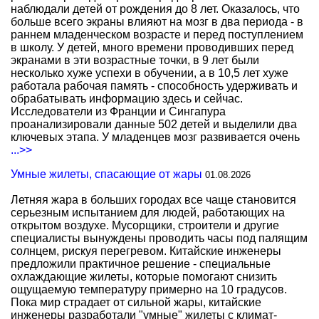
наблюдали детей от рождения до 8 лет. Оказалось, что
больше всего экраны влияют на мозг в два периода - в
раннем младенческом возрасте и перед поступлением
в школу. У детей, много времени проводивших перед
экранами в эти возрастные точки, в 9 лет были
несколько хуже успехи в обучении, а в 10,5 лет хуже
работала рабочая память - способность удерживать и
обрабатывать информацию здесь и сейчас.
Исследователи из Франции и Сингапура
проанализировали данные 502 детей и выделили два
ключевых этапа. У младенцев мозг развивается очень
...>>
Умные жилеты, спасающие от жары
01.08.2026
Летняя жара в больших городах все чаще становится
серьезным испытанием для людей, работающих на
открытом воздухе. Мусорщики, строители и другие
специалисты вынуждены проводить часы под палящим
солнцем, рискуя перегревом. Китайские инженеры
предложили практичное решение - специальные
охлаждающие жилеты, которые помогают снизить
ощущаемую температуру примерно на 10 градусов.
Пока мир страдает от сильной жары, китайские
инженеры разработали "умные" жилеты с климат-