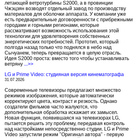
летающей ветротурбины S2000, а в провинции
Чжэцзян возводят отдельный завод по производству
материалов для оболочки аппарата. У компании уже
есть предварительные договоренности с прибрежными
городами и горными регионами, которые
рассматривают возможность использования этой
технологии для удовлетворения собственных
энергетических потребностей. Прототип, который
полгода назад только что поднялся в небо над
Сычуанем, теперь превращается в целую отрасль.
Идея S2000 проста: вместо того чтобы устанавливать
ветряну
...>>
LG и Prime Video: студияная версия кинематографа
31.07.2026
Современные телевизоры предлагают множество
режимов изображения, которые автоматически
корректируют цвета, контраст и резкость. Однако
создатели фильмов часто жалуются, что
дополнительная обработка искажает их замысел.
Новая функция, появившаяся на телевизорах LG,
пытается решить эту проблему, передавая контроль
над настройками непосредственно студии. LG и Prime
Video запустили режим "Оригинал автора" - первую