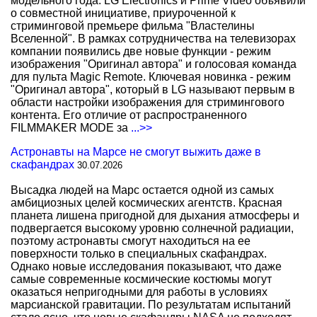
модельного года. LG Electronics и Prime Video объявили
о совместной инициативе, приуроченной к
стриминговой премьере фильма "Властелины
Вселенной". В рамках сотрудничества на телевизорах
компании появились две новые функции - режим
изображения "Оригинал автора" и голосовая команда
для пульта Magic Remote. Ключевая новинка - режим
"Оригинал автора", который в LG называют первым в
области настройки изображения для стримингового
контента. Его отличие от распространенного
FILMMAKER MODE за
...>>
Астронавты на Марсе не смогут выжить даже в
скафандрах
30.07.2026
Высадка людей на Марс остается одной из самых
амбициозных целей космических агентств. Красная
планета лишена пригодной для дыхания атмосферы и
подвергается высокому уровню солнечной радиации,
поэтому астронавты смогут находиться на ее
поверхности только в специальных скафандрах.
Однако новые исследования показывают, что даже
самые современные космические костюмы могут
оказаться непригодными для работы в условиях
марсианской гравитации. По результатам испытаний