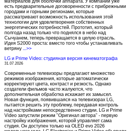
материалов для оболочки аппарата. У компании уже
есть предварительные договоренности с прибрежными
городами и горными регионами, которые
рассматривают возможность использования этой
технологии для удовлетворения собственных
энергетических потребностей. Прототип, который
полгода назад только что поднялся в небо над
Сычуанем, теперь превращается в целую отрасль.
Идея S2000 проста: вместо того чтобы устанавливать
ветряну
...>>
LG и Prime Video: студияная версия кинематографа
31.07.2026
Современные телевизоры предлагают множество
режимов изображения, которые автоматически
корректируют цвета, контраст и резкость. Однако
создатели фильмов часто жалуются, что
дополнительная обработка искажает их замысел.
Новая функция, появившаяся на телевизорах LG,
пытается решить эту проблему, передавая контроль
над настройками непосредственно студии. LG и Prime
Video запустили режим "Оригинал автора" - первую
настройку изображения, которой управляет сама
студия. Он доступен только на OLED evo 2026