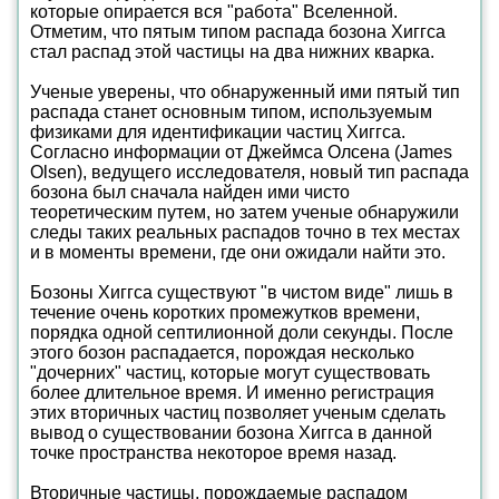
которые опирается вся "работа" Вселенной.
Отметим, что пятым типом распада бозона Хиггса
стал распад этой частицы на два нижних кварка.
Ученые уверены, что обнаруженный ими пятый тип
распада станет основным типом, используемым
физиками для идентификации частиц Хиггса.
Согласно информации от Джеймса Олсена (James
Olsen), ведущего исследователя, новый тип распада
бозона был сначала найден ими чисто
теоретическим путем, но затем ученые обнаружили
следы таких реальных распадов точно в тех местах
и в моменты времени, где они ожидали найти это.
Бозоны Хиггса существуют "в чистом виде" лишь в
течение очень коротких промежутков времени,
порядка одной септилионной доли секунды. После
этого бозон распадается, порождая несколько
"дочерних" частиц, которые могут существовать
более длительное время. И именно регистрация
этих вторичных частиц позволяет ученым сделать
вывод о существовании бозона Хиггса в данной
точке пространства некоторое время назад.
Вторичные частицы, порождаемые распадом