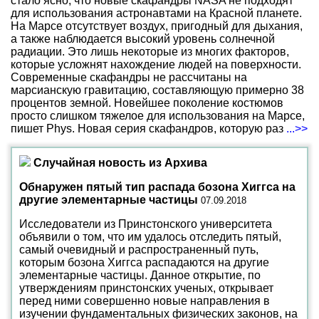
стало ясно, что новые скафандры NASA не подходят
для использования астронавтами на Красной планете.
На Марсе отсутствует воздух, пригодный для дыхания,
а также наблюдается высокий уровень солнечной
радиации. Это лишь некоторые из многих факторов,
которые усложнят нахождение людей на поверхности.
Современные скафандры не рассчитаны на
марсианскую гравитацию, составляющую примерно 38
процентов земной. Новейшее поколение костюмов
просто слишком тяжелое для использования на Марсе,
пишет Phys. Новая серия скафандров, которую раз
...>>
Случайная новость из Архива
Обнаружен пятый тип распада бозона Хиггса на
другие элементарные частицы
07.09.2018
Исследователи из Принстонского университета
объявили о том, что им удалось отследить пятый,
самый очевидный и распространенный путь,
которым бозона Хиггса распадаются на другие
элементарные частицы. Данное открытие, по
утверждениям принстонских ученых, открывает
перед ними совершенно новые направления в
изучении фундаментальных физических законов, на