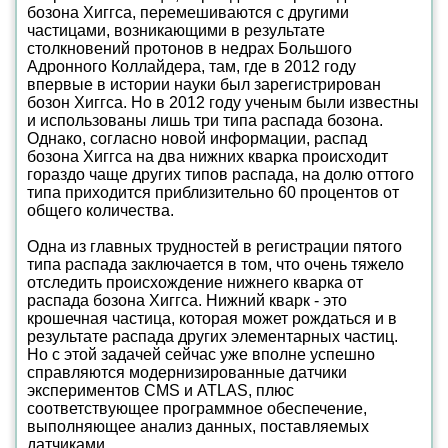
бозона Хиггса, перемешиваются с другими
частицами, возникающими в результате
столкновений протонов в недрах Большого
Адронного Коллайдера, там, где в 2012 году
впервые в истории науки был зарегистрирован
бозон Хиггса. Но в 2012 году ученым были известны
и использованы лишь три типа распада бозона.
Однако, согласно новой информации, распад
бозона Хиггса на два нижних кварка происходит
гораздо чаще других типов распада, на долю оттого
типа приходится приблизительно 60 процентов от
общего количества.
Одна из главных трудностей в регистрации пятого
типа распада заключается в том, что очень тяжело
отследить происхождение нижнего кварка от
распада бозона Хиггса. Нижний кварк - это
крошечная частица, которая может рождаться и в
результате распада других элементарных частиц.
Но с этой задачей сейчас уже вполне успешно
справляются модернизированные датчики
экспериментов CMS и ATLAS, плюс
соответствующее программное обеспечение,
выполняющее анализ данных, поставляемых
датчиками.