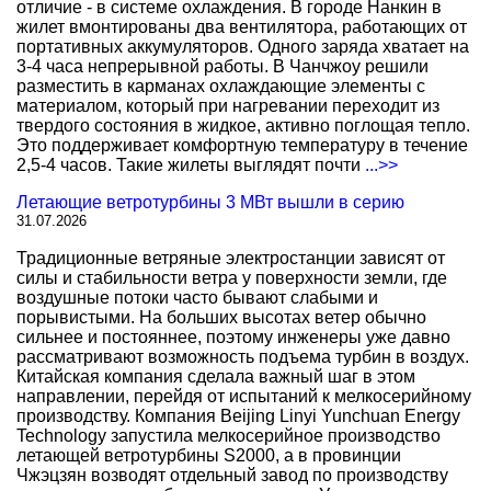
отличие - в системе охлаждения. В городе Нанкин в
жилет вмонтированы два вентилятора, работающих от
портативных аккумуляторов. Одного заряда хватает на
3-4 часа непрерывной работы. В Чанчжоу решили
разместить в карманах охлаждающие элементы с
материалом, который при нагревании переходит из
твердого состояния в жидкое, активно поглощая тепло.
Это поддерживает комфортную температуру в течение
2,5-4 часов. Такие жилеты выглядят почти
...>>
Летающие ветротурбины 3 МВт вышли в серию
31.07.2026
Традиционные ветряные электростанции зависят от
силы и стабильности ветра у поверхности земли, где
воздушные потоки часто бывают слабыми и
порывистыми. На больших высотах ветер обычно
сильнее и постояннее, поэтому инженеры уже давно
рассматривают возможность подъема турбин в воздух.
Китайская компания сделала важный шаг в этом
направлении, перейдя от испытаний к мелкосерийному
производству. Компания Beijing Linyi Yunchuan Energy
Technology запустила мелкосерийное производство
летающей ветротурбины S2000, а в провинции
Чжэцзян возводят отдельный завод по производству