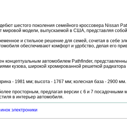
ебют шестого поколения семейного кроссовера Nissan Pathf
 от мировой модели, выпускаемой в США, представляя собой
ременное и стильное решение для семей, сочетая в себе э
мобиля обеспечивают комфорт и удобство, делая его привл
лен концептуальным автомобилем Pathfinder, представленн
иями кузова, широкой хромированной решеткой радиатора
рина - 1981 мм; высота - 1767 мм; колесная база - 2900 мм.
олее просторным, предлагая версии с 6 и 7 посадочными 
стиля в интерьер автомобиля.
винок электроники