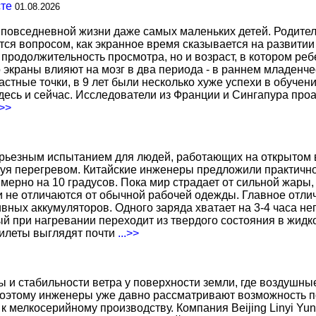
сте
01.08.2026
повседневной жизни даже самых маленьких детей. Родител
тся вопросом, как экранное время сказывается на развитии
о продолжительность просмотра, но и возраст, в котором р
о экраны влияют на мозг в два периода - в раннем младенче
тные точки, в 9 лет были несколько хуже успехи в обучении
есь и сейчас. Исследователи из Франции и Сингапура про
.>>
ерьезным испытанием для людей, работающих на открытом в
уя перегревом. Китайские инженеры предложили практичн
ерно на 10 градусов. Пока мир страдает от сильной жары,
не отличаются от обычной рабочей одежды. Главное отличи
вных аккумуляторов. Одного заряда хватает на 3-4 часа н
 при нагревании переходит из твердого состояния в жидко
жилеты выглядят почти
...>>
ы и стабильности ветра у поверхности земли, где воздушн
поэтому инженеры уже давно рассматривают возможность по
к мелкосерийному производству. Компания Beijing Linyi Yu