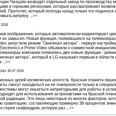
нции Чжэцзян возводят отдельный завод по производству м
ами и горными регионами, которые рассматривают возможн
ей. Прототип, который полгода назад только что поднялся
вливать ветряну
...>>
.2026
 изображения, которые автоматически корректируют цвета
т их замысел. Новая функция, появившаяся на телевизорах
deo запустили режим "Оригинал автора" - первую настройку
 Electronics и Prime Video объявили о совместной инициат
телевизорах компании появились две новые функции - режи
ригинал автора", который в LG называют первым в области 
за
...>>
рах
30.07.2026
иозных целей космических агентств. Красная планета лиш
вты смогут находиться на ее поверхности только в специа
костюмы могут оказаться непригодными для работы в услов
дходят для использования астронавтами на Красной планет
ной радиации. Это лишь некоторые из многих факторов, ко
ю гравитацию, составляющую примерно 38 процентов земн
ая серия скафандров, которую раз
...>>