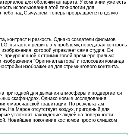
атериалов для оболочки аппарата. У компании уже есть
ость использования этой технологии для
 в небо над Сычуанем, теперь превращается в целую
, контраст и резкость. Однако создатели фильмов
 LG, пытается решить эту проблему, передавая контроль
 изображения, которой управляет сама студия. Он
иве, приуроченной к стриминговой премьере фильма
м изображения "Оригинал автора" и голосовая команда
настройки изображения для стримингового контента.
ена пригодной для дыхания атмосферы и подвергается
льных скафандрах. Однако новые исследования
иях марсианской гравитации. По результатам
е. На Марсе отсутствует воздух, пригодный для
торые усложнят нахождение людей на поверхности.
ой. Новейшее поколение костюмов просто слишком