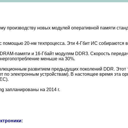
ному производству новых модулей оперативной памяти ст
помощью 20-нм техпроцесса. Эти 4-Гбит ИС собираются в 
м DRAM-памяти и 16-Гбайт модулям DDR3. Скорость передач
 энергопотребление меньше на 30%.
олюционным развитием предыдущих поколений DDR. Этот т
вет по электронным устройствам). В настоящее время эта ор
EC).
g запланированы на 2014 г.
ектроники: