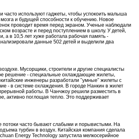
и часто используют гаджеты, чтобы успокоить малыша
 мозга и будущей способности к обучению. Новое
ебенок проводит время перед экраном. Ученые наблюдали
ском возрасте и перед поступлением в школу. У детей,
, а в 10,5 лет хуже работала рабочая память -
анализировали данные 502 детей и выделили два
оздухе. Мусорщики, строители и другие специалисты
ое решение - специальные охлаждающие жилеты,
 китайские инженеры разработали "умные" жилеты с
е - в системе охлаждения. В городе Нанкин в жилет
епрерывной работы. В Чанчжоу решили разместить в
е, активно поглощая тепло. Это поддерживает
ые потоки часто бывают слабыми и порывистыми. На
дъема турбин в воздух. Китайская компания сделала
nchuan Energy Technology запустила мелкосерийное