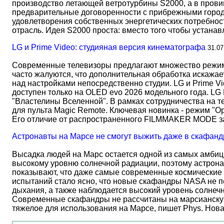
производство летающей ветротурбины S2000, а в прови
предварительные договоренности с прибрежными город
удовлетворения собственных энергетических потребност
отрасль. Идея S2000 проста: вместо того чтобы устана
LG и Prime Video: студияная версия кинематографа
31.07
Современные телевизоры предлагают множество режимов
часто жалуются, что дополнительная обработка искажае
над настройками непосредственно студии. LG и Prime Vi
доступен только на OLED evo 2026 модельного года. LG
"Властелины Вселенной". В рамках сотрудничества на 
для пульта Magic Remote. Ключевая новинка - режим "О
Его отличие от распространенного FILMMAKER MODE 
Астронавты на Марсе не смогут выжить даже в скафанд
Высадка людей на Марс остается одной из самых амбиц
высокому уровню солнечной радиации, поэтому астрона
показывают, что даже самые современные космические 
испытаний стало ясно, что новые скафандры NASA не по
дыхания, а также наблюдается высокий уровень солнеч
Современные скафандры не рассчитаны на марсианску
тяжелое для использования на Марсе, пишет Phys. Нов