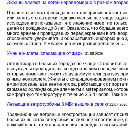
Экраны влияют на детей неравномерно в разном возра
Планшеты и смартфоны давно стали привычной частью 
или занять его на время, однако ученые все чаще задаю
исследование показывает, что значение имеет не тольк
детей от рождения до 8 лет. Оказалось, что больше всег
много времени проводивших перед экранами в эти возрас
способность удерживать и обрабатывать информацию зд
ключевых этапа. У младенцев мозг развивается очень
..
Умные жилеты, спасающие от жары
01.08.2026
Летняя жара в больших городах все чаще становится с
вынуждены проводить часы под палящим солнцем, риск
которые помогают снизить ощущаемую температуру прим
климат-контролем. Жилеты с кондиционированием почти 
вмонтированы два вентилятора, работающих от портати
карманах охлаждающие элементы с материалом, который
комфортную температуру в течение 2,5-4 часов. Такие 
Летающие ветротурбины 3 МВт вышли в серию
31.07.2026
Традиционные ветряные электростанции зависят от сил
больших высотах ветер обычно сильнее и постояннее, 
важный шаг в этом направлении, перейдя от испытаний 