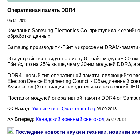
Оперативная память DDR4
05.09.2013
Компания Samsung Electronics Co. приступила к серий
обработки данных.
Samsung производит 4-Гбит микросхемы DRAM-памяти с 
Эти устройства придут на смену 8-Гбайт модулям 30-н
Гбит/с, что на 25% выше, чем у 20-нм модулей DDR3, а
DDR4 - новый тип оперативной памяти, являющийся эв
Electron Device Engineering Council - Объединенный со
Association (Ассоциация твердотельных технологий JED
Поставки модулей оперативной памяти DDR4 от Samsun
<< Назад:
Умные часы Qualcomm Toq
06.09.2013
>> Вперед:
Канадский военный снегоход
05.09.2013
Последние новости науки и техники, новинки эл