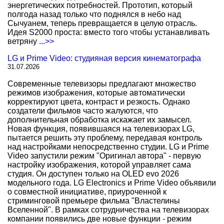
энергетических потребностей. Прототип, который
полгода назад только что поднялся в небо над
Сычуанем, теперь превращается в целую отрасль.
Идея S2000 проста: вместо того чтобы устанавливать
ветряну
...>>
LG и Prime Video: студияная версия кинематографа
31.07.2026
Современные телевизоры предлагают множество
режимов изображения, которые автоматически
корректируют цвета, контраст и резкость. Однако
создатели фильмов часто жалуются, что
дополнительная обработка искажает их замысел.
Новая функция, появившаяся на телевизорах LG,
пытается решить эту проблему, передавая контроль
над настройками непосредственно студии. LG и Prime
Video запустили режим "Оригинал автора" - первую
настройку изображения, которой управляет сама
студия. Он доступен только на OLED evo 2026
модельного года. LG Electronics и Prime Video объявили
о совместной инициативе, приуроченной к
стриминговой премьере фильма "Властелины
Вселенной". В рамках сотрудничества на телевизорах
компании появились две новые функции - режим