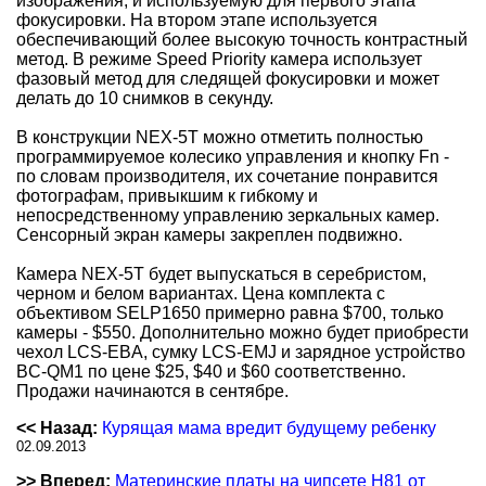
изображения, и используемую для первого этапа
фокусировки. На втором этапе используется
обеспечивающий более высокую точность контрастный
метод. В режиме Speed Priority камера использует
фазовый метод для следящей фокусировки и может
делать до 10 снимков в секунду.
В конструкции NEX-5T можно отметить полностью
программируемое колесико управления и кнопку Fn -
по словам производителя, их сочетание понравится
фотографам, привыкшим к гибкому и
непосредственному управлению зеркальных камер.
Сенсорный экран камеры закреплен подвижно.
Камера NEX-5T будет выпускаться в серебристом,
черном и белом вариантах. Цена комплекта с
объективом SELP1650 примерно равна $700, только
камеры - $550. Дополнительно можно будет приобрести
чехол LCS-EBA, сумку LCS-EMJ и зарядное устройство
BC-QM1 по цене $25, $40 и $60 соответственно.
Продажи начинаются в сентябре.
<< Назад:
Курящая мама вредит будущему ребенку
02.09.2013
>> Вперед:
Материнские платы на чипсете H81 от