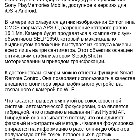
Sony PlayMemories Mobile, доступное в версиях для
iOS и Android.
В камере используется датчик изображения Exmor типа
CMOS формата APS-C, разрешение которого равно
16,1 Мп. Камера будет продаваться в комплекте с зум-
объективом SELP1650, который в максимально
выдвинутом положении выступает из корпуса камеры
всего лишь на три сантиметра. Этот объектив оснащен
оптическим стабилизатором SteadyShot и
моторизованным приводом трансфокации.
К достоинствам камеры можно отнести функцию Smart
Remote Control. Она позволяет использовать в качестве
внешнего монитора экран мобильного устройства,
связанного с камерой по Wi-Fi.
Что касается вышеупомянутой высокоскоростной
системы автоматической фокусировки, она является
гибридной, что отражено в названии Fast Hybrid AF.
Гибридной она называется потому, что объединяет
фазовый и контрастный методы. Фазовая фокусировка
опирается на информацию о расстоянии до объектов,
получаемую от 99 точек, встроенных в датчик