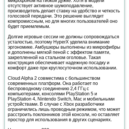
микрофоном на гибкой дужке. Хотя в модели
отсутствует активное шумоподавление,
производитель делает ставку на удобство и четкость
голосовой передачи. Это решение выглядит
компромиссным, но для многих пользователей оно
будет приемлемым.
Долгие игровые сессии не должны сопровождаться
усталостью, поэтому HyperX уделила внимание
эргономике. Амбушюры выполнены из микрофибры
и дополнены мягкой пеной с эффектом памяти,
закрепленной на стальном оголовье. Такая
конструкция обеспечивает надежную посадку и
комфорт даже при круглосуточном использовании.
Cloud Alpha 2 совместима с большинством
современных платформ. Она работает по
беспроводному соединению 2,4 ГГц с
компьютерами, консолями PlayStation 5 и
PlayStation 4, Nintendo Switch, Mac и мобильными
устройствами. В случае с Xbox разработчики
ограничились лишь проводным режимом, что может
расстроить поклонников этой консоли, но оставляет
простор для использования в других сценариях.