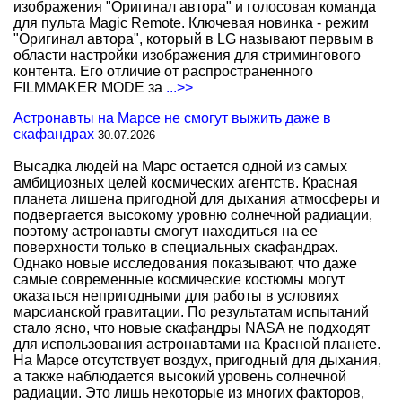
изображения "Оригинал автора" и голосовая команда
для пульта Magic Remote. Ключевая новинка - режим
"Оригинал автора", который в LG называют первым в
области настройки изображения для стримингового
контента. Его отличие от распространенного
FILMMAKER MODE за
...>>
Астронавты на Марсе не смогут выжить даже в
скафандрах
30.07.2026
Высадка людей на Марс остается одной из самых
амбициозных целей космических агентств. Красная
планета лишена пригодной для дыхания атмосферы и
подвергается высокому уровню солнечной радиации,
поэтому астронавты смогут находиться на ее
поверхности только в специальных скафандрах.
Однако новые исследования показывают, что даже
самые современные космические костюмы могут
оказаться непригодными для работы в условиях
марсианской гравитации. По результатам испытаний
стало ясно, что новые скафандры NASA не подходят
для использования астронавтами на Красной планете.
На Марсе отсутствует воздух, пригодный для дыхания,
а также наблюдается высокий уровень солнечной
радиации. Это лишь некоторые из многих факторов,