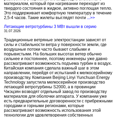
материалом, который при нагревании переходит из
твердого состояния в жидкое, активно поглощая тепло.
Это поддерживает комфортную температуру в течение
2,5-4 часов. Такие жилеты выглядят почти
...>>
Летающие ветротурбины 3 МВт вышли в серию
31.07.2026
Традиционные ветряные электростанции зависят от
силы и стабильности ветра у поверхности земли, где
воздушные потоки часто бывают слабыми и
порывистыми. На больших высотах ветер обычно
сильнее и постояннее, поэтому инженеры уже давно
рассматривают возможность подъема турбин в воздух.
Китайская компания сделала важный шаг в этом
направлении, перейдя от испытаний к мелкосерийному
производству. Компания Beijing Linyi Yunchuan Energy
Technology запустила мелкосерийное производство
летающей ветротурбины S2000, а в провинции
Чжэцзян возводят отдельный завод по производству
материалов для оболочки аппарата. У компании уже
есть предварительные договоренности с прибрежными
городами и горными регионами, которые
рассматривают возможность использования этой
технологии для удовлетворения собственных