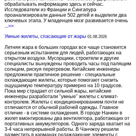
обрабатывать информацию здесь и сейчас.
Исследователи из Франции и Сингапура
проанализировали данные 502 детей и выделили два
ключевых этапа. У младенцев мозг развивается очень
...>>
Умные жилеты, спасающие от жары
01.08.2026
Летняя жара в больших городах все чаще становится
серьезным испытанием для людей, работающих на
открытом воздухе. Мусорщики, строители и другие
специалисты вынуждены проводить часы под палящим
солнцем, рискуя перегревом. Китайские инженеры
предложили практичное решение - специальные
охлаждающие жилеты, которые помогают снизить
ощущаемую температуру примерно на 10 градусов.
Пока мир страдает от сильной жары, китайские
инженеры разработали "умные" жилеты с климат-
контролем. Жилеты с кондиционированием почти не
отличаются от обычной рабочей одежды. Главное
отличие - в системе охлаждения. В городе Нанкин в
жилет вмонтированы два вентилятора, работающих от
портативных аккумуляторов. Одного заряда хватает на
3-4 часа непрерывной работы. В Чанчжоу решили
разместить в карманах охлаждающие элементы с