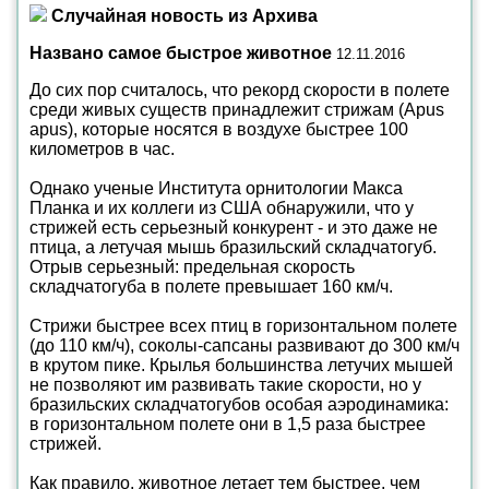
Случайная новость из Архива
Названо самое быстрое животное
12.11.2016
До сих пор считалось, что рекорд скорости в полете
среди живых существ принадлежит стрижам (Apus
apus), которые носятся в воздухе быстрее 100
километров в час.
Однако ученые Института орнитологии Макса
Планка и их коллеги из США обнаружили, что у
стрижей есть серьезный конкурент - и это даже не
птица, а летучая мышь бразильский складчатогуб.
Отрыв серьезный: предельная скорость
складчатогуба в полете превышает 160 км/ч.
Стрижи быстрее всех птиц в горизонтальном полете
(до 110 км/ч), соколы-сапсаны развивают до 300 км/ч
в крутом пике. Крылья большинства летучих мышей
не позволяют им развивать такие скорости, но у
бразильских складчатогубов особая аэродинамика:
в горизонтальном полете они в 1,5 раза быстрее
стрижей.
Как правило, животное летает тем быстрее, чем