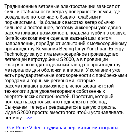
Традиционные ветряные электростанции зависят от
силы и стабильности ветра у поверхности земли, где
воздушные потоки часто бывают слабыми и
порывистыми. На больших высотах ветер обычно
сильнее и постояннее, поэтому инженеры уже давно
рассматривают возможность подъема турбин в воздух.
Китайская компания сделала важный шаг в этом
направлении, перейдя от испытаний к мелкосерийному
производству. Компания Beijing Linyi Yunchuan Energy
Technology запустила мелкосерийное производство
летающей ветротурбины S2000, а в провинции
Чжэцзян возводят отдельный завод по производству
материалов для оболочки аппарата. У компании уже
есть предварительные договоренности с прибрежными
городами и горными регионами, которые
рассматривают возможность использования этой
технологии для удовлетворения собственных
энергетических потребностей. Прототип, который
полгода назад только что поднялся в небо над
Сычуанем, теперь превращается в целую отрасль.
Идея S2000 проста: вместо того чтобы устанавливать
ветряну
...>>
LG и Prime Video: студияная версия кинематографа