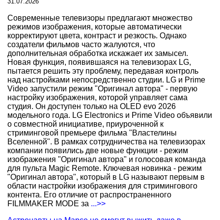
31.07.2026
Современные телевизоры предлагают множество
режимов изображения, которые автоматически
корректируют цвета, контраст и резкость. Однако
создатели фильмов часто жалуются, что
дополнительная обработка искажает их замысел.
Новая функция, появившаяся на телевизорах LG,
пытается решить эту проблему, передавая контроль
над настройками непосредственно студии. LG и Prime
Video запустили режим "Оригинал автора" - первую
настройку изображения, которой управляет сама
студия. Он доступен только на OLED evo 2026
модельного года. LG Electronics и Prime Video объявили
о совместной инициативе, приуроченной к
стриминговой премьере фильма "Властелины
Вселенной". В рамках сотрудничества на телевизорах
компании появились две новые функции - режим
изображения "Оригинал автора" и голосовая команда
для пульта Magic Remote. Ключевая новинка - режим
"Оригинал автора", который в LG называют первым в
области настройки изображения для стримингового
контента. Его отличие от распространенного
FILMMAKER MODE за
...>>