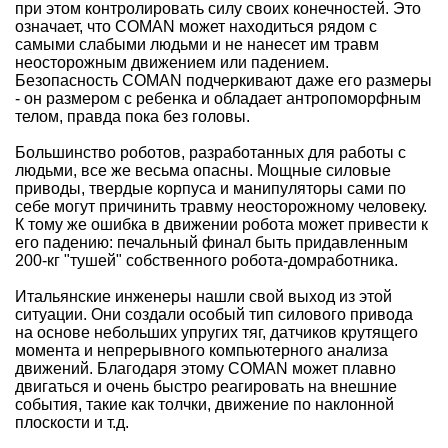
при этом контролировать силу своих конечностей. Это
означает, что COMAN может находиться рядом с
самыми слабыми людьми и не нанесет им травм
неосторожным движением или падением.
Безопасность COMAN подчеркивают даже его размеры
- он размером с ребенка и обладает антропоморфным
телом, правда пока без головы.
Большинство роботов, разработанных для работы с
людьми, все же весьма опасны. Мощные силовые
приводы, твердые корпуса и манипуляторы сами по
себе могут причинить травму неосторожному человеку.
К тому же ошибка в движении робота может привести к
его падению: печальный финал быть придавленным
200-кг "тушей" собственного робота-домработника.
Итальянские инженеры нашли свой выход из этой
ситуации. Они создали особый тип силового привода
на основе небольших упругих тяг, датчиков крутящего
момента и непрерывного компьютерного анализа
движений. Благодаря этому COMAN может плавно
двигаться и очень быстро реагировать на внешние
события, такие как толчки, движение по наклонной
плоскости и т.д.