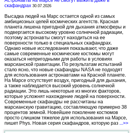
Астронавты на Марсе не смогут выжить даже в
скафандрах
30.07.2026
Высадка людей на Марс остается одной из самых
амбициозных целей космических агентств. Красная
планета лишена пригодной для дыхания атмосферы и
подвергается высокому уровню солнечной радиации,
поэтому астронавты смогут находиться на ее
поверхности только в специальных скафандрах.
Однако новые исследования показывают, что даже
самые современные космические костюмы могут
оказаться непригодными для работы в условиях
марсианской гравитации. По результатам испытаний
стало ясно, что новые скафандры NASA не подходят
для использования астронавтами на Красной планете.
На Марсе отсутствует воздух, пригодный для дыхания,
а также наблюдается высокий уровень солнечной
радиации. Это лишь некоторые из многих факторов,
которые усложнят нахождение людей на поверхности.
Современные скафандры не рассчитаны на
марсианскую гравитацию, составляющую примерно 38
процентов земной. Новейшее поколение костюмов
просто слишком тяжелое для использования на Марсе,
пишет Phys. Новая серия скафандров, которую раз
...>>