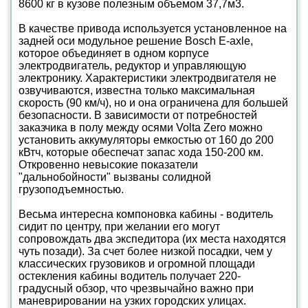
8600 кг в кузове полезным объемом 37,7м3.
В качестве привода используется установленное на
задней оси модульное решение Bosch E-axle,
которое объединяет в одном корпусе
электродвигатель, редуктор и управляющую
электронику. Характеристики электродвигателя не
озвучиваются, известна только максимальная
скорость (90 км/ч), но и она ограничена для большей
безопасности. В зависимости от потребностей
заказчика в полу между осями Volta Zero можно
установить аккумуляторы емкостью от 160 до 200
кВтч, которые обеспечат запас хода 150-200 км.
Откровенно невысокие показатели
"дальнобойности" вызваны солидной
грузоподъемностью.
Весьма интересна компоновка кабины - водитель
сидит по центру, при желании его могут
сопровождать два экспедитора (их места находятся
чуть позади). За счет более низкой посадки, чем у
классических грузовиков и огромной площади
остекления кабины водитель получает 220-
градусный обзор, что чрезвычайно важно при
маневрировании на узких городских улицах.