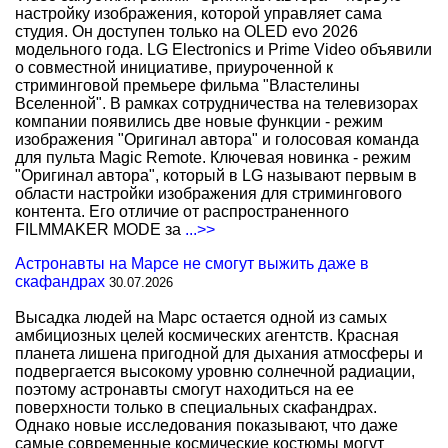
настройку изображения, которой управляет сама
студия. Он доступен только на OLED evo 2026
модельного года. LG Electronics и Prime Video объявили
о совместной инициативе, приуроченной к
стриминговой премьере фильма "Властелины
Вселенной". В рамках сотрудничества на телевизорах
компании появились две новые функции - режим
изображения "Оригинал автора" и голосовая команда
для пульта Magic Remote. Ключевая новинка - режим
"Оригинал автора", который в LG называют первым в
области настройки изображения для стримингового
контента. Его отличие от распространенного
FILMMAKER MODE за
...>>
Астронавты на Марсе не смогут выжить даже в
скафандрах
30.07.2026
Высадка людей на Марс остается одной из самых
амбициозных целей космических агентств. Красная
планета лишена пригодной для дыхания атмосферы и
подвергается высокому уровню солнечной радиации,
поэтому астронавты смогут находиться на ее
поверхности только в специальных скафандрах.
Однако новые исследования показывают, что даже
самые современные космические костюмы могут