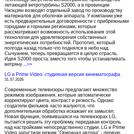
летающей ветротурбины S2000, а в провинции
Чжэцзян возводят отдельный завод по производству
материалов для оболочки аппарата. У компании уже
есть предварительные договоренности с прибрежными
городами и горными регионами, которые
рассматривают возможность использования этой
технологии для удовлетворения собственных
энергетических потребностей. Прототип, который
полгода назад только что поднялся в небо над
Сычуанем, теперь превращается в целую отрасль.
Идея S2000 проста: вместо того чтобы устанавливать
ветряну
...>>
LG и Prime Video: студияная версия кинематографа
31.07.2026
Современные телевизоры предлагают множество
режимов изображения, которые автоматически
корректируют цвета, контраст и резкость. Однако
создатели фильмов часто жалуются, что
дополнительная обработка искажает их замысел.
Новая функция, появившаяся на телевизорах LG,
пытается решить эту проблему, передавая контроль
над настройками непосредственно студии. LG и Prime
Video запустили режим "Оригинал автора" - первую