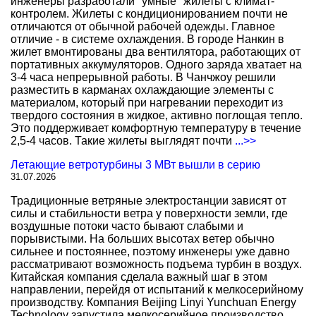
инженеры разработали "умные" жилеты с климат-
контролем. Жилеты с кондиционированием почти не
отличаются от обычной рабочей одежды. Главное
отличие - в системе охлаждения. В городе Нанкин в
жилет вмонтированы два вентилятора, работающих от
портативных аккумуляторов. Одного заряда хватает на
3-4 часа непрерывной работы. В Чанчжоу решили
разместить в карманах охлаждающие элементы с
материалом, который при нагревании переходит из
твердого состояния в жидкое, активно поглощая тепло.
Это поддерживает комфортную температуру в течение
2,5-4 часов. Такие жилеты выглядят почти
...>>
Летающие ветротурбины 3 МВт вышли в серию
31.07.2026
Традиционные ветряные электростанции зависят от
силы и стабильности ветра у поверхности земли, где
воздушные потоки часто бывают слабыми и
порывистыми. На больших высотах ветер обычно
сильнее и постояннее, поэтому инженеры уже давно
рассматривают возможность подъема турбин в воздух.
Китайская компания сделала важный шаг в этом
направлении, перейдя от испытаний к мелкосерийному
производству. Компания Beijing Linyi Yunchuan Energy
Technology запустила мелкосерийное производство