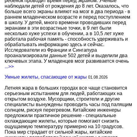
ребенок проводит время перед экраном. Ученые
наблюдали детей от рождения до 8 лет. Оказалось, что
больше всего экраны влияют на мозг в два периода - в
раннем младенческом возрасте и перед поступлением
в школу. У детей, много времени проводивших перед
экранами в эти возрастные точки, в 9 лет были
несколько хуже успехи в обучении, а в 10,5 лет хуже
работала рабочая память - способность удерживать и
обрабатывать информацию здесь и сейчас.
Исследователи из Франции и Сингапура
проанализировали данные 502 детей и выделили два
ключевых этапа. У младенцев мозг развивается очень
...>>
Умные жилеты, спасающие от жары
01.08.2026
Летняя жара в больших городах все чаще становится
серьезным испытанием для людей, работающих на
открытом воздухе. Мусорщики, строители и другие
специалисты вынуждены проводить часы под палящим
солнцем, рискуя перегревом. Китайские инженеры
предложили практичное решение - специальные
охлаждающие жилеты, которые помогают снизить
ощущаемую температуру примерно на 10 градусов.
Пока мир страдает от сильной жары, китайские