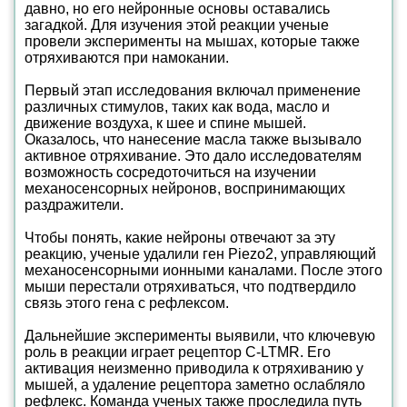
давно, но его нейронные основы оставались
загадкой. Для изучения этой реакции ученые
провели эксперименты на мышах, которые также
отряхиваются при намокании.
Первый этап исследования включал применение
различных стимулов, таких как вода, масло и
движение воздуха, к шее и спине мышей.
Оказалось, что нанесение масла также вызывало
активное отряхивание. Это дало исследователям
возможность сосредоточиться на изучении
механосенсорных нейронов, воспринимающих
раздражители.
Чтобы понять, какие нейроны отвечают за эту
реакцию, ученые удалили ген Piezo2, управляющий
механосенсорными ионными каналами. После этого
мыши перестали отряхиваться, что подтвердило
связь этого гена с рефлексом.
Дальнейшие эксперименты выявили, что ключевую
роль в реакции играет рецептор C-LTMR. Его
активация неизменно приводила к отряхиванию у
мышей, а удаление рецептора заметно ослабляло
рефлекс. Команда ученых также проследила путь