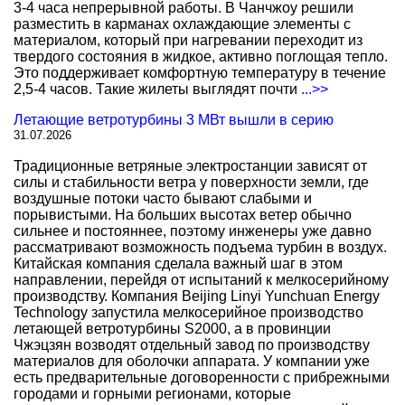
3-4 часа непрерывной работы. В Чанчжоу решили
разместить в карманах охлаждающие элементы с
материалом, который при нагревании переходит из
твердого состояния в жидкое, активно поглощая тепло.
Это поддерживает комфортную температуру в течение
2,5-4 часов. Такие жилеты выглядят почти
...>>
Летающие ветротурбины 3 МВт вышли в серию
31.07.2026
Традиционные ветряные электростанции зависят от
силы и стабильности ветра у поверхности земли, где
воздушные потоки часто бывают слабыми и
порывистыми. На больших высотах ветер обычно
сильнее и постояннее, поэтому инженеры уже давно
рассматривают возможность подъема турбин в воздух.
Китайская компания сделала важный шаг в этом
направлении, перейдя от испытаний к мелкосерийному
производству. Компания Beijing Linyi Yunchuan Energy
Technology запустила мелкосерийное производство
летающей ветротурбины S2000, а в провинции
Чжэцзян возводят отдельный завод по производству
материалов для оболочки аппарата. У компании уже
есть предварительные договоренности с прибрежными
городами и горными регионами, которые