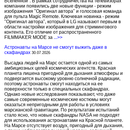
Вселенной". В рамках сотрудничества на телевизорах
компании появились две новые функции - режим
изображения "Оригинал автора" и голосовая команда
для пульта Magic Remote. Ключевая новинка - режим
"Оригинал автора", который в LG называют первым в
области настройки изображения для стримингового
контента. Его отличие от распространенного
FILMMAKER MODE за
...>>
Астронавты на Марсе не смогут выжить даже в
скафандрах
30.07.2026
Высадка людей на Марс остается одной из самых
амбициозных целей космических агентств. Красная
планета лишена пригодной для дыхания атмосферы и
подвергается высокому уровню солнечной радиации,
поэтому астронавты смогут находиться на ее
поверхности только в специальных скафандрах.
Однако новые исследования показывают, что даже
самые современные космические костюмы могут
оказаться непригодными для работы в условиях
марсианской гравитации. По результатам испытаний
стало ясно, что новые скафандры NASA не подходят
для использования астронавтами на Красной планете.
На Марсе отсутствует воздух, пригодный для дыхания,