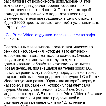
рассматривают возможность использования этой
технологии для удовлетворения собственных
энергетических потребностей. Прототип, который
полгода назад только что поднялся в небо над
Сычуанем, теперь превращается в целую отрасль.
Идея S2000 проста: вместо того чтобы устанавливать
ветряну
...>>
LG и Prime Video: студияная версия кинематографа
31.07.2026
Современные телевизоры предлагают множество
режимов изображения, которые автоматически
корректируют цвета, контраст и резкость. Однако
создатели фильмов часто жалуются, что
дополнительная обработка искажает их замысел.
Новая функция, появившаяся на телевизорах LG,
пытается решить эту проблему, передавая контроль
над настройками непосредственно студии. LG и Prime
Video запустили режим "Оригинал автора" - первую
настройку изображения, которой управляет сама
студия. Он доступен только на OLED evo 2026
модельного года. LG Electronics и Prime Video объявили
о совместной инициативе, приуроченной к
стриминговой премьере фильма "Властелины