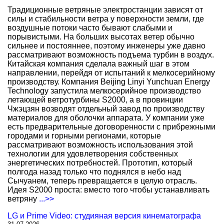
Традиционные ветряные электростанции зависят от
силы и стабильности ветра у поверхности земли, где
воздушные потоки часто бывают слабыми и
порывистыми. На больших высотах ветер обычно
сильнее и постояннее, поэтому инженеры уже давно
рассматривают возможность подъема турбин в воздух.
Китайская компания сделала важный шаг в этом
направлении, перейдя от испытаний к мелкосерийному
производству. Компания Beijing Linyi Yunchuan Energy
Technology запустила мелкосерийное производство
летающей ветротурбины S2000, а в провинции
Чжэцзян возводят отдельный завод по производству
материалов для оболочки аппарата. У компании уже
есть предварительные договоренности с прибрежными
городами и горными регионами, которые
рассматривают возможность использования этой
технологии для удовлетворения собственных
энергетических потребностей. Прототип, который
полгода назад только что поднялся в небо над
Сычуанем, теперь превращается в целую отрасль.
Идея S2000 проста: вместо того чтобы устанавливать
ветряну
...>>
LG и Prime Video: студияная версия кинематографа