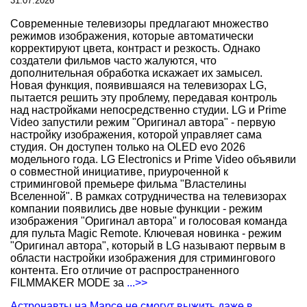
31.07.2026
Современные телевизоры предлагают множество
режимов изображения, которые автоматически
корректируют цвета, контраст и резкость. Однако
создатели фильмов часто жалуются, что
дополнительная обработка искажает их замысел.
Новая функция, появившаяся на телевизорах LG,
пытается решить эту проблему, передавая контроль
над настройками непосредственно студии. LG и Prime
Video запустили режим "Оригинал автора" - первую
настройку изображения, которой управляет сама
студия. Он доступен только на OLED evo 2026
модельного года. LG Electronics и Prime Video объявили
о совместной инициативе, приуроченной к
стриминговой премьере фильма "Властелины
Вселенной". В рамках сотрудничества на телевизорах
компании появились две новые функции - режим
изображения "Оригинал автора" и голосовая команда
для пульта Magic Remote. Ключевая новинка - режим
"Оригинал автора", который в LG называют первым в
области настройки изображения для стримингового
контента. Его отличие от распространенного
FILMMAKER MODE за
...>>
Астронавты на Марсе не смогут выжить даже в