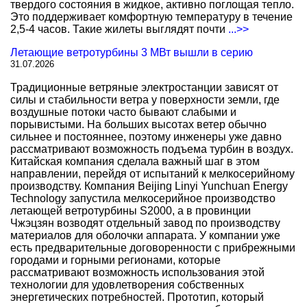
твердого состояния в жидкое, активно поглощая тепло.
Это поддерживает комфортную температуру в течение
2,5-4 часов. Такие жилеты выглядят почти
...>>
Летающие ветротурбины 3 МВт вышли в серию
31.07.2026
Традиционные ветряные электростанции зависят от
силы и стабильности ветра у поверхности земли, где
воздушные потоки часто бывают слабыми и
порывистыми. На больших высотах ветер обычно
сильнее и постояннее, поэтому инженеры уже давно
рассматривают возможность подъема турбин в воздух.
Китайская компания сделала важный шаг в этом
направлении, перейдя от испытаний к мелкосерийному
производству. Компания Beijing Linyi Yunchuan Energy
Technology запустила мелкосерийное производство
летающей ветротурбины S2000, а в провинции
Чжэцзян возводят отдельный завод по производству
материалов для оболочки аппарата. У компании уже
есть предварительные договоренности с прибрежными
городами и горными регионами, которые
рассматривают возможность использования этой
технологии для удовлетворения собственных
энергетических потребностей. Прототип, который