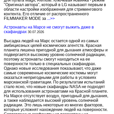
для пульта Magic Remote. Ключевая новинка - режим
"Оригинал автора", который в LG называют первым в
области настройки изображения для стримингового
контента. Его отличие от распространенного
FILMMAKER MODE за
...>>
Астронавты на Марсе не смогут выжить даже в
скафандрах
30.07.2026
Высадка людей на Марс остается одной из самых
амбициозных целей космических агентств. Красная
планета лишена пригодной для дыхания атмосферы и
подвергается высокому уровню солнечной радиации,
поэтому астронавты смогут находиться на ее
поверхности только в специальных скафандрах.
Однако новые исследования показывают, что даже
самые современные космические костюмы могут
оказаться непригодными для работы в условиях
марсианской гравитации. По результатам испытаний
стало ясно, что новые скафандры NASA не подходят
для использования астронавтами на Красной планете.
На Марсе отсутствует воздух, пригодный для дыхания,
а также наблюдается высокий уровень солнечной
радиации. Это лишь некоторые из многих факторов,
которые усложнят нахождение людей на поверхности.