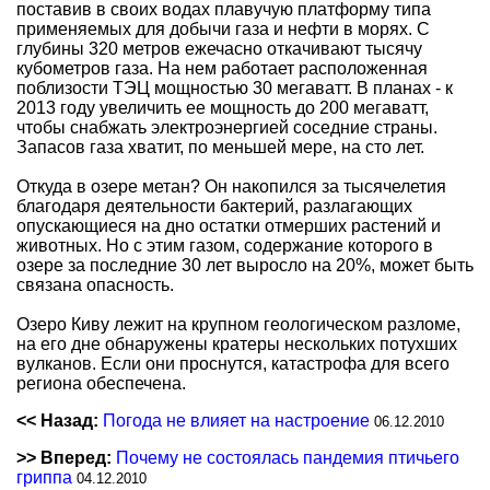
поставив в своих водах плавучую платформу типа
применяемых для добычи газа и нефти в морях. С
глубины 320 метров ежечасно откачивают тысячу
кубометров газа. На нем работает расположенная
поблизости ТЭЦ мощностью 30 мегаватт. В планах - к
2013 году увеличить ее мощность до 200 мегаватт,
чтобы снабжать электроэнергией соседние страны.
Запасов газа хватит, по меньшей мере, на сто лет.
Откуда в озере метан? Он накопился за тысячелетия
благодаря деятельности бактерий, разлагающих
опускающиеся на дно остатки отмерших растений и
животных. Но с этим газом, содержание которого в
озере за последние 30 лет выросло на 20%, может быть
связана опасность.
Озеро Киву лежит на крупном геологическом разломе,
на его дне обнаружены кратеры нескольких потухших
вулканов. Если они проснутся, катастрофа для всего
региона обеспечена.
<< Назад:
Погода не влияет на настроение
06.12.2010
>> Вперед:
Почему не состоялась пандемия птичьего
гриппа
04.12.2010