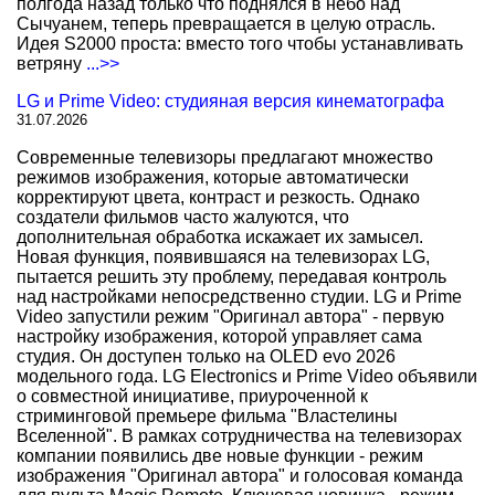
полгода назад только что поднялся в небо над
Сычуанем, теперь превращается в целую отрасль.
Идея S2000 проста: вместо того чтобы устанавливать
ветряну
...>>
LG и Prime Video: студияная версия кинематографа
31.07.2026
Современные телевизоры предлагают множество
режимов изображения, которые автоматически
корректируют цвета, контраст и резкость. Однако
создатели фильмов часто жалуются, что
дополнительная обработка искажает их замысел.
Новая функция, появившаяся на телевизорах LG,
пытается решить эту проблему, передавая контроль
над настройками непосредственно студии. LG и Prime
Video запустили режим "Оригинал автора" - первую
настройку изображения, которой управляет сама
студия. Он доступен только на OLED evo 2026
модельного года. LG Electronics и Prime Video объявили
о совместной инициативе, приуроченной к
стриминговой премьере фильма "Властелины
Вселенной". В рамках сотрудничества на телевизорах
компании появились две новые функции - режим
изображения "Оригинал автора" и голосовая команда